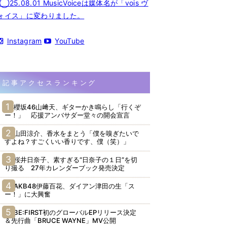
◯25.08.01 MusicVoiceは媒体名が「vois ヴ
ォイス」に変わりました。
Instagram
YouTube
記事アクセスランキング
櫻坂46山﨑天、ギターかき鳴らし「行くぞ
ー！」 応援アンバサダー堂々の開会宣言
山田涼介、香水をまとう「僕を嗅ぎたいで
すよね？すごくいい香りです、僕（笑）」
桜井日奈子、素すぎる“日奈子の１日”を切
り撮る 27年カレンダーブック発売決定
AKB48伊藤百花、ダイアン津田の生「ス
ー！」に大興奮
BE:FIRST初のグローバルEPリリース決定
＆先行曲「BRUCE WAYNE」MV公開