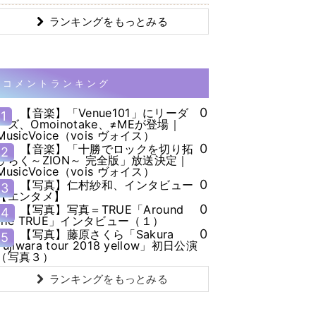
ランキングをもっとみる
コメントランキング
0
【音楽】「Venue101」にリーダ
1
ーズ、Omoinotake、≠MEが登場｜
MusicVoice（vois ヴォイス）
0
【音楽】「十勝でロックを切り拓
2
ひらく～ZION～ 完全版」放送決定｜
MusicVoice（vois ヴォイス）
0
【写真】仁村紗和、インタビュー
3
【エンタメ】
0
【写真】写真＝TRUE「Around
4
the TRUE」インタビュー（１）
0
【写真】藤原さくら「Sakura
5
Fujiwara tour 2018 yellow」初日公演
（写真３）
ランキングをもっとみる