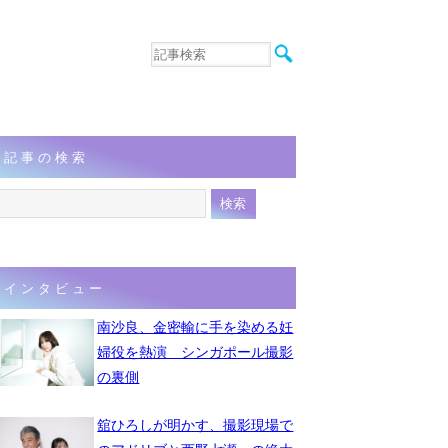
音楽
エンタメ
インタビュー
動画
記事の検索
連載
フォト
インタビュー
南沙良、金密輸に手を染める妊
婦役を熱演 シンガポール撮影
の裏側
舘ひろしが明かす、撮影現場で