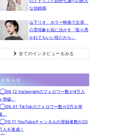
のアドリブと西野七瀬への絶大
な信頼感
山下リオ、ホラー映画で主演
心霊現象も役に活かす「取り憑
かれてもいい役だから」
全てのインタビューをみる
お知らせ
◯06.12 Instagramのフォロワー数が4万人
を突破。
◯06.01 TikTokのフォロワー数が2万を突
破。
◯10.11 YouTubeチャンネルの登録者数が20
万人を達成！