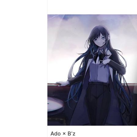
Ado × B’z