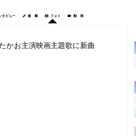
ンタビュー
連 載
フォト
動 画
大沢たかお主演映画主題歌に新曲