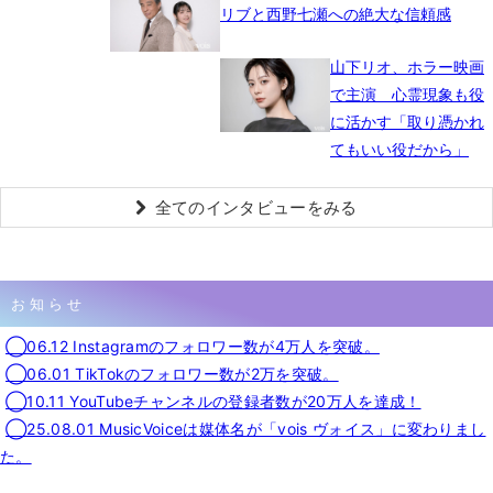
リブと西野七瀬への絶大な信頼感
山下リオ、ホラー映画
で主演 心霊現象も役
に活かす「取り憑かれ
てもいい役だから」
全てのインタビューをみる
お知らせ
◯06.12 Instagramのフォロワー数が4万人を突破。
◯06.01 TikTokのフォロワー数が2万を突破。
◯10.11 YouTubeチャンネルの登録者数が20万人を達成！
◯25.08.01 MusicVoiceは媒体名が「vois ヴォイス」に変わりまし
た。