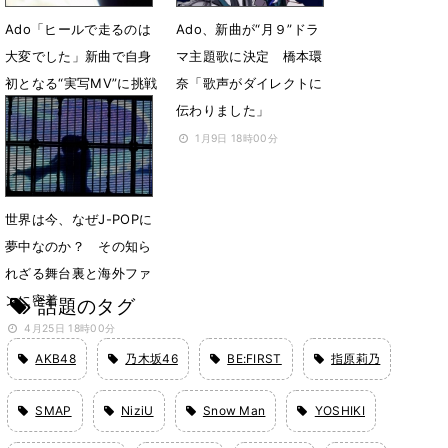
Ado「ヒールで走るのは
Ado、新曲が“月９”ドラ
大変でした」新曲で自身
マ主題歌に決定 橋本環
初となる“実写MV”に挑戦
奈「歌声がダイレクトに
伝わりました」
2月28日 22時05分
1月9日 18時00分
世界は今、なぜJ-POPに
夢中なのか？ その知ら
れざる舞台裏と海外ファ
ンに密着
話題のタグ
4月25日 18時00分
AKB48
乃木坂46
BE:FIRST
指原莉乃
SMAP
NiziU
Snow Man
YOSHIKI