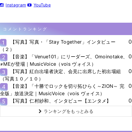
Instagram
YouTube
コメントランキング
0
【写真】写真・「Stay Together」インタビュー
1
（２）
0
【音楽】「Venue101」にリーダーズ、Omoinotake、
2
≠MEが登場｜MusicVoice（vois ヴォイス）
0
【写真】紅白出場者決定、会見に出席した初出場組
3
（写真１０／１０）
0
【音楽】「十勝でロックを切り拓ひらく～ZION～ 完
4
全版」放送決定｜MusicVoice（vois ヴォイス）
0
【写真】仁村紗和、インタビュー【エンタメ】
5
ランキングをもっとみる