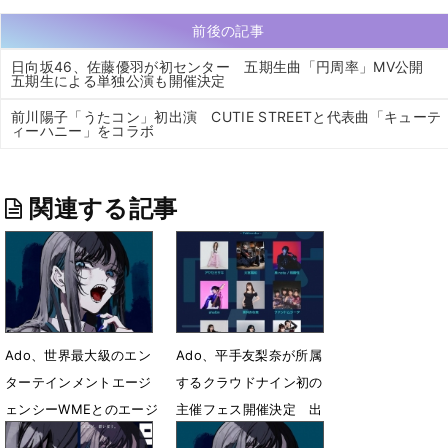
前後の記事
日向坂46、佐藤優羽が初センター 五期生曲「円周率」MV公開
五期生による単独公演も開催決定
前川陽子「うたコン」初出演 CUTIE STREETと代表曲「キューテ
ィーハニー」をコラボ
関連する記事
Ado、世界最大級のエン
Ado、平手友梨奈が所属
ターテインメントエージ
するクラウドナイン初の
ェンシーWMEとのエージ
主催フェス開催決定 出
ェント契約を締結
演アーティスト９組を発