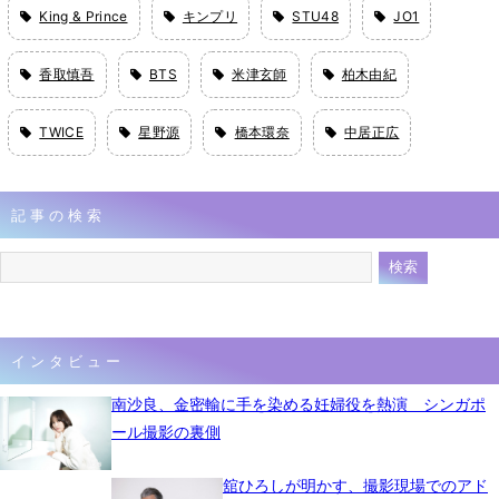
King & Prince
キンプリ
STU48
JO1
香取慎吾
BTS
米津玄師
柏木由紀
TWICE
星野源
橋本環奈
中居正広
記事の検索
インタビュー
南沙良、金密輸に手を染める妊婦役を熱演 シンガポ
ール撮影の裏側
舘ひろしが明かす、撮影現場でのアド