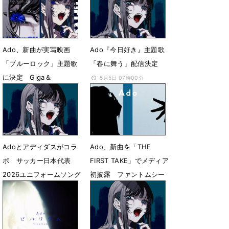
表
6月23日 23時47分
6月19日 19時02分
Ado、新曲が実写映画
Ado『今日好き』主題歌
「ブルーロック」主題歌
「春に舞う」配信決定
に決定 Giga＆
5月5日 07時00分
TeddyLoidが再びタッグ
6月5日 06時07分
Adoとアディダスがコラ
Ado、新曲を「THE
ボ サッカー日本代表
FIRST TAKE」でメディア
2026ユニフォームソング
初披露 ファントムシー
「綺羅」キタニタツヤが
タがコーラスで参加
楽曲提供
3月17日 07時00分
4月9日 11時44分