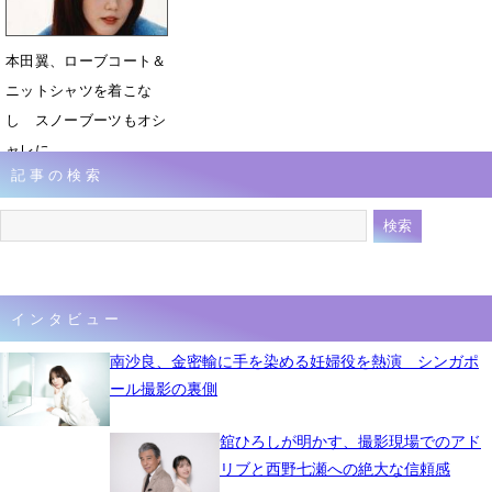
本田翼、ローブコート＆
ニットシャツを着こな
し スノーブーツもオシ
ャレに
記事の検索
6月28日 10時22分
インタビュー
南沙良、金密輸に手を染める妊婦役を熱演 シンガポ
ール撮影の裏側
舘ひろしが明かす、撮影現場でのアド
リブと西野七瀬への絶大な信頼感