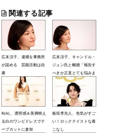
関連する記事
広末涼子、逮捕を事務所
広末涼子、キャンドル・
が認める 芸能活動は自
ジュン氏と離婚「報告す
粛
べきか正直とても悩みま
した」
4月8日 18時38分
7月23日 14時55分
Koki,、透明感＆美脚映え
板垣李光人、色気がすご
る白のワンピドレスでテ
い！ロックテイストな着
ープカットに参加
こなし