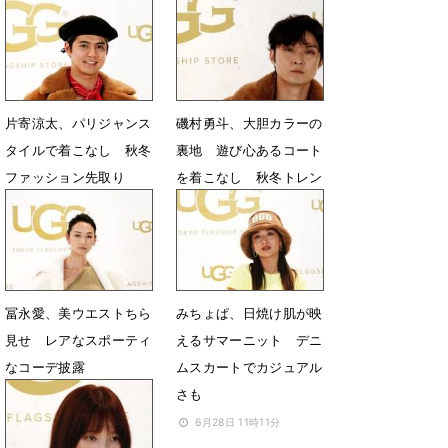
6月30日 06時37分
6月30日 06時09分
片寄涼太、パリジャンス
磯村勇斗、大胆カラーの
タイルで着こなし 秋冬
裏地 遊び心あるコート
ファッション先取り
を着こなし 秋冬トレン
ド先取り
6月30日 05時39分
6月30日 05時12分
冨永愛、美ウエストちら
みちょぱ、日焼け肌が映
見せ レアなスポーティ
えるサマーニット デニ
なコーデ披露
ムスカートでカジュアル
さも
6月29日 15時13分
6月28日 11時11分