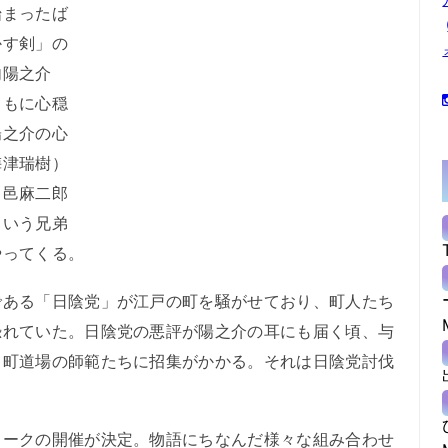
まったば
かす剣」の
内陽之介
ともに心穏
陽之介の心
梅津瑞樹）
、邑麻二郎
という兄弟
やってくる。
ある「日陰党」が江戸の町を騒がせており、町人たち
恐れていた。日陰党の悪評が陽之介の耳にも届く頃、与
り町道場の師範たちに招集がかかる。それは日陰党討伐
ークの開催が決定。物語にちなんだ様々な組み合わせ