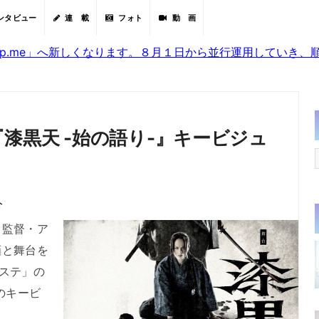
ンタビュー
連 載
フォト
動 画
sjp.me」へ新しくなります。８月１日から並行運用していき
漆黒天 -始の語り-』キービジュ
分
監督・ア
画と舞台を
ステ」の
のキービ