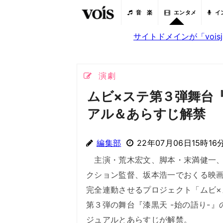
音 楽
エンタメ
イ
サイトドメインが「voi
演劇
ムビ×ステ第３弾舞台『
アル＆あらすじ解禁
編集部
22年07月06日15時16
主演・荒木宏文、脚本・末満健一、
クション監督、坂本浩一でおくる映
完全連動させるプロジェクト「ムビ×
第３弾の舞台『漆黒天 -始の語り-』
ジュアルとあらすじが解禁。