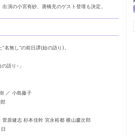
-』出演の小宮有紗、唐橋充のゲスト登壇も決定。
“名無し”の前日譚(始の語り)。
始の語り-」
樹 ／ 小島藤子
太郎
 菅原健志 杉本佳幹 宮永裕都 横山慶次郎
1日