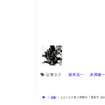
記事タグ
坂本浩一
末満健
>
演劇
>
ムビ×ステ第３弾舞台『漆黒天 -