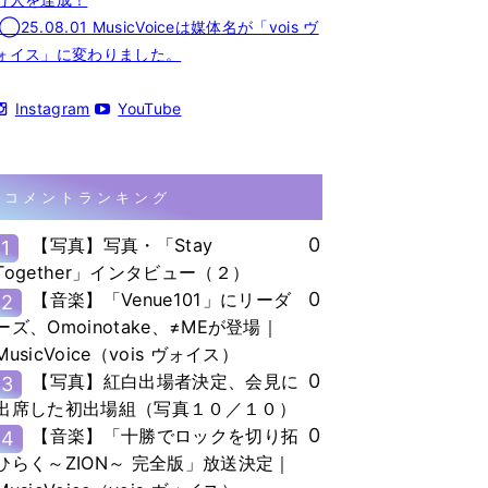
◯25.08.01 MusicVoiceは媒体名が「vois ヴ
ォイス」に変わりました。
Instagram
YouTube
コメントランキング
0
【写真】写真・「Stay
1
Together」インタビュー（２）
0
【音楽】「Venue101」にリーダ
2
ーズ、Omoinotake、≠MEが登場｜
MusicVoice（vois ヴォイス）
0
【写真】紅白出場者決定、会見に
3
出席した初出場組（写真１０／１０）
0
【音楽】「十勝でロックを切り拓
4
ひらく～ZION～ 完全版」放送決定｜