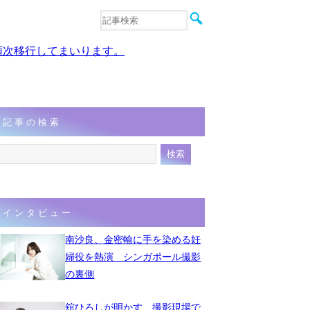
音楽
エンタメ
、順次移行してまいります。
インタビュー
動画
連載
フォト
記事の検索
インタビュー
南沙良、金密輸に手を染める妊
婦役を熱演 シンガポール撮影
の裏側
舘ひろしが明かす、撮影現場で