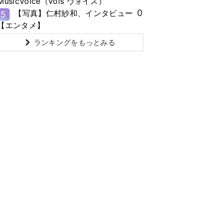
MusicVoice（vois ヴォイス）
0
【写真】仁村紗和、インタビュー
5
【エンタメ】
ランキングをもっとみる