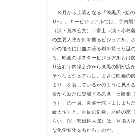
８月から上演となる『漆黒天 -始
り-』。キービジュアルでは、宇内陽
（演・荒木宏文）・富士（演・小島
の主要人物が剣を握るビジュアル。
介の後ろには血の滴る剣を持った謎
る。映画のポスタービジュアルとは
り込む宇内陽之介から漆黒の闇が広
そうなビジュアルは、まさに映画の
まり」を表しているかのように見え
台から新たに登場する悪党「日陰党
う）」の一員、真嶌千蛇（ましまち
藤大悟）と、盲目の剣豪、座頭の來
らい、演・安田桃太郎）は、登場人
な化学変化をもたらすのか。