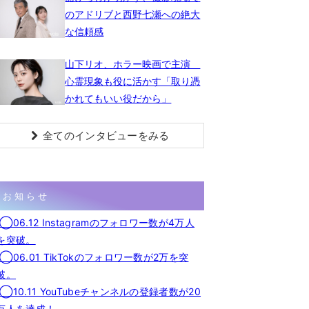
のアドリブと西野七瀬への絶大
な信頼感
山下リオ、ホラー映画で主演
心霊現象も役に活かす「取り憑
かれてもいい役だから」
全てのインタビューをみる
お知らせ
◯06.12 Instagramのフォロワー数が4万人
を突破。
◯06.01 TikTokのフォロワー数が2万を突
破。
◯10.11 YouTubeチャンネルの登録者数が20
万人を達成！