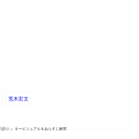
一
荒木宏文
始の語り-』キービジュアル＆あらすじ解禁