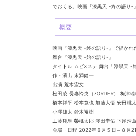
でおくる。映画『漆黒天 -終の語り
概要
映画『漆黒天 -終の語り-』で描かれた
舞台『漆黒天 –始の語り-』
タイトル ムビ×ステ 舞台「漆黒天 -
作・演出 末満健一
出演 荒木宏文
松田凌 長妻怜央（7ORDER） 梅津瑞
橋本祥平 松本寛也 加藤大悟 安田桃
小澤雄太 鈴木裕樹
工藤翔馬 榮桃太郎 澤田圭佑 下尾浩章
会場・日程 2022年８月５日～８月2