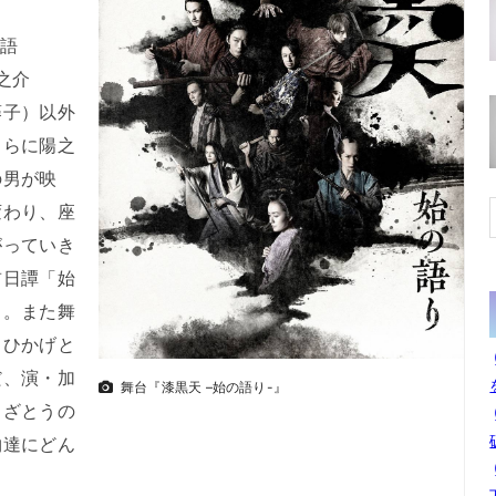
の語
之介
藤子）以外
さらに陽之
の男が映
変わり、座
がっていき
前日譚「始
る。また舞
（ひかげと
だ、演・加
舞台『漆黒天 –始の語り-』
（ざとうの
物達にどん