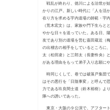
戦乱が終わり、徳川による治世が始
かりの江戸。新しい時代に「人を活
在り方を求める宇内道場の師範・宇
（荒木宏文）は、家族や門下生らと
やかな日々を送っていた。ある日、
友であり別の道場を営む嘉田蔵近（
の出稽古の相手をしているところに
太（松田凌）と三郎太（長妻怜央）
がある理由をもって弟子入り志願に
時同じくして、巷では破落戸集団で
はその悪行を「日陰事変」と呼んで
力である玖良間士道（鈴木裕樹）よ
隊への誘いであった。
東京・大阪の９公演で、アフタート