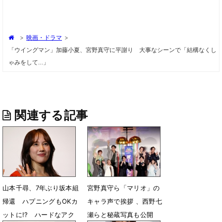
>
映画・ドラマ
>
「ウイングマン」加藤小夏、宮野真守に平謝り 大事なシーンで「結構なくし
ゃみをして…」
関連する記事
山本千尋、7年ぶり坂本組
宮野真守ら「マリオ」の
帰還 ハプニングもOKカ
キャラ声で挨拶 、西野七
ットに!? ハードなアク
瀬らと秘蔵写真も公開