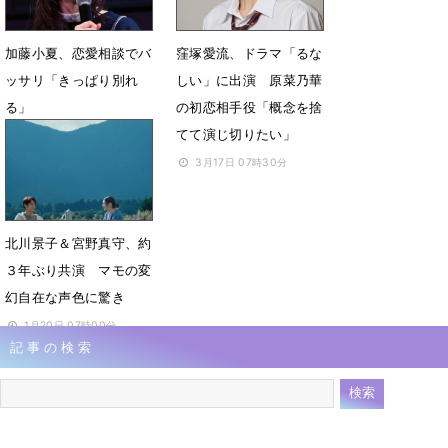
加藤小夏、恋愛相談でバ
窪塚愛流、ドラマ「るな
ッサリ「きっぱり別れ
しい」に出演 原菜乃華
る」
の初恋相手役「概念を捨
てて演じ切りたい」
3月25日 07時00分
3月17日 07時30分
北川景子＆宮野真守、約
３年ぶり共演 マモの変
幻自在な声色に驚き
1月20日 07時00分
記事の検索