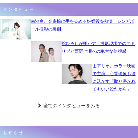
インタビュー
南沙良、金密輸に手を染める妊婦役を熱演 シンガポ
ール撮影の裏側
舘ひろしが明かす、撮影現場でのアド
リブと西野七瀬への絶大な信頼感
山下リオ、ホラー映画
で主演 心霊現象も役
に活かす「取り憑かれ
てもいい役だから」
全てのインタビューをみる
お知らせ