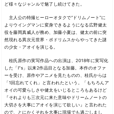
ど様々なジャンルで魅了し続けてきた。
主人公の特撮ヒーローオタクで“ドリムノート”に
よりウイングマンに変身できるようになる広野健太
役を藤岡真威人が務め、加藤小夏は、健太の前に突
然現れる異次元世界・ポドリムスからやってきた謎
の少女・アオイを演じる。
桂氏原作の実写作品への出演は、2018年に実写化
した「I"s」以来2作品目となる加藤。本作のオファ
ーを受け、原作やアニメを見たものの、桂氏からは
「1回忘れてくれ」と言われたという。「もちろんア
オイの可愛らしさや健太をいじるところもあるけど
『それよりも三次元に来た意味やドリームノートの
大切さを大事にアオイを演じて欲しい』と言われた
ので、とにかくそれを大事に現場でも過ごしまし