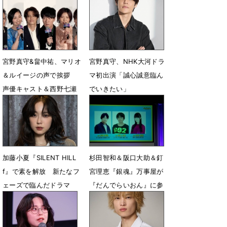
ション撮影秘話
5月5日 19時52分
5月29日 22時48分
宮野真守&畠中祐、マリオ
宮野真守、NHK大河ドラ
＆ルイージの声で挨拶
マ初出演「誠心誠意臨ん
声優キャスト＆西野七瀬
でいきたい」
＆HIKAKINら登場
4月24日 13時25分
4月28日 07時48分
加藤小夏『SILENT HILL
杉田智和＆阪口大助＆釘
f』で素を解放 新たなフ
宮理恵『銀魂』万事屋が
ェーズで臨んだドラマ
『だんでらいおん』に参
「失恋カルタ」
戦決定
4月21日 11時30分
3月31日 08時42分