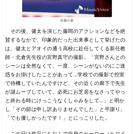
加藤小夏
その後、健太を演じた藤岡のアクションなどを絶
賛するなかで、印象的だった出来事として挙げたの
は、健太とアオイの通う高校に赴任してくる新任教
師・北倉先生役の宮野真守の撮影。「宮野さんとの
シーンは全然なくて、一度、シーンがないのにご迷
惑をお掛けしたことがあって…学校での撮影で控室
で待機していたんですけど、その近くの廊下で先生
が謎ムーブしていて。必死にお芝居をなさってやっ
と終わる時にけっこうなくしゃみをして…」と明か
し「その節は申し訳ありませんでした」と平謝り。
「でも優しかったです！」とにっこりした。
この日は作品にちなんで自身のヒーロー（ヒロイ