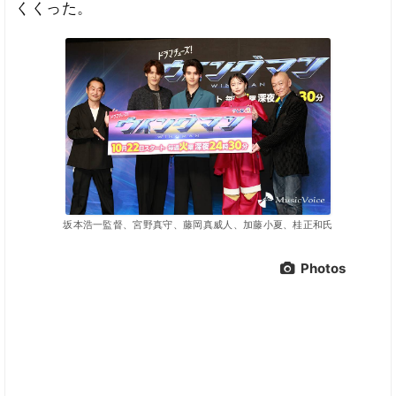
くくった。
坂本浩一監督、宮野真守、藤岡真威人、加藤小夏、桂正和氏
Photos