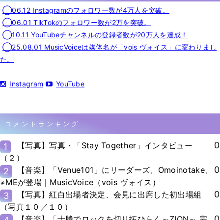
◯06.12 Instagramのフォロワー数が4万人を突破。
◯06.01 TikTokのフォロワー数が2万を突破。
◯10.11 YouTubeチャンネルの登録者数が20万人を達成！
◯25.08.01 MusicVoiceは媒体名が「vois ヴォイス」に変わりまし
た。
Instagram
YouTube
コメントランキング
0
【写真】写真・「Stay Together」インタビュー
1
（２）
0
【音楽】「Venue101」にリーダーズ、Omoinotake、
2
≠MEが登場｜MusicVoice（vois ヴォイス）
0
【写真】紅白出場者決定、会見に出席した初出場組
3
（写真１０／１０）
0
【音楽】「十勝でロックを切り拓ひらく～ZION～ 完