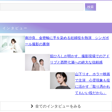
インタビュー
南沙良、金密輸に手を染める妊婦役を熱演 シンガポ
ール撮影の裏側
舘ひろしが明かす、撮影現場でのアド
リブと西野七瀬への絶大な信頼感
山下リオ、ホラー映画
で主演 心霊現象も役
に活かす「取り憑かれ
てもいい役だから」
全てのインタビューをみる