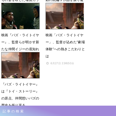
ト公開
る
5月13日 18時02分
7月24日 09時57分
映画『バズ・ライトイヤ
映画「バズ・ライトイヤ
ー』、監督らが明かす新
ー」、監督が込めた“劇場
たな仲間イジーの底知れ
体験”への熱きこだわりと
ぬ魅力とは
は
7月7日 18時53分
6月27日 23時50分
『バズ・ライトイヤー』
は『トイ・ストーリー』
の原点、仲間想いバズの
歴史を振り返る
記事の検索
6月12日 21時00分