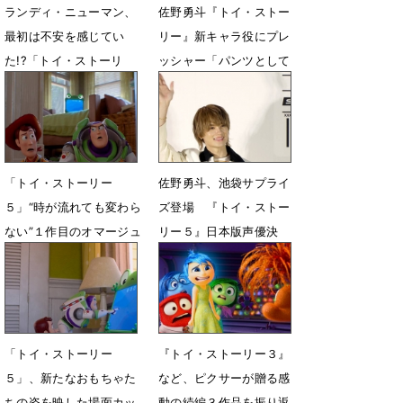
ランディ・ニューマン、
佐野勇斗『トイ・ストー
最初は不安を感じてい
リー』新キャラ役にプレ
た!?「トイ・ストーリ
ッシャー「パンツとして
ー」ジェシーを象徴する
生活します！」
名曲への想い
6月30日 21時19分
7月25日 12時00分
「トイ・ストーリー
佐野勇斗、池袋サプライ
５」“時が流れても変わら
ズ登場 『トイ・ストー
ない”１作目のオマージュ
リー５』日本版声優決
入り本編シーン公開
定、夢叶い「嬉しい」
6月26日 23時02分
5月18日 20時13分
「トイ・ストーリー
『トイ・ストーリー３』
５」、新たなおもちゃた
など、ピクサーが贈る感
ちの姿を映した場面カッ
動の続編３作品を振り返