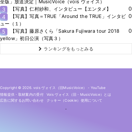
全版」放送決定｜MusicVoice（vois ヴォイス）
0
【写真】仁村紗和、インタビュー【エンタメ】
3
0
【写真】写真＝TRUE「Around the TRUE」インタビ
4
ュー（１）
0
【写真】藤原さくら「Sakura Fujiwara tour 2018
5
yellow」初日公演（写真３）
ランキングをもっとみる
Copyright © 2026. vois ヴォイス（旧MusicVoice）
-
YouTube
情報提供・取材案内の受付
Vois ヴォイス（旧・MusicVoice）とは
広告に関するお問い合わせ
クッキー（cookie）使用について
-