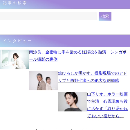
記事の検索
4月20日 07時38分
インタビュー
南沙良、金密輸に手を染める妊婦役を熱演 シンガポ
ール撮影の裏側
舘ひろしが明かす、撮影現場でのアド
リブと西野七瀬への絶大な信頼感
山下リオ、ホラー映画
で主演 心霊現象も役
に活かす「取り憑かれ
てもいい役だから」