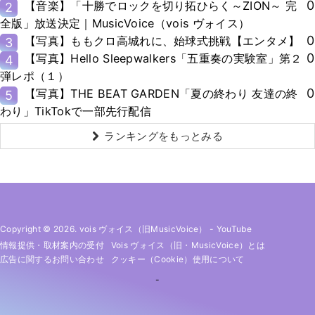
0
【音楽】「十勝でロックを切り拓ひらく～ZION～ 完
2
全版」放送決定｜MusicVoice（vois ヴォイス）
0
【写真】ももクロ高城れに、始球式挑戦【エンタメ】
3
0
【写真】Hello Sleepwalkers「五重奏の実験室」第２
4
弾レポ（１）
0
【写真】THE BEAT GARDEN「夏の終わり 友達の終
5
わり」TikTokで一部先行配信
ランキングをもっとみる
Copyright © 2026. vois ヴォイス（旧MusicVoice）
-
YouTube
情報提供・取材案内の受付
Vois ヴォイス（旧・MusicVoice）とは
広告に関するお問い合わせ
クッキー（cookie）使用について
-