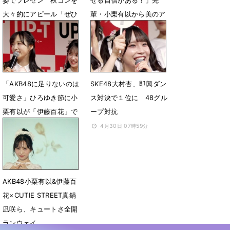
姿でプレゼン 秋コンを
せる自信がある！」先
大々的にアピール「ぜひ
輩・小栗有以から美のア
注目して頂けたら！」
ドバイスも
6月6日 08時10分
5月6日 05時52分
「AKB48に足りないのは
SKE48大村杏、即興ダン
可愛さ」ひろゆき節に小
ス対決で１位に 48グル
栗有以が「伊藤百花」で
ープ対抗
対抗「います！」
4月30日 07時59分
4月30日 08時12分
AKB48小栗有以&伊藤百
花×CUTIE STREET真鍋
凪咲ら、キュートさ全開
ランウェイ