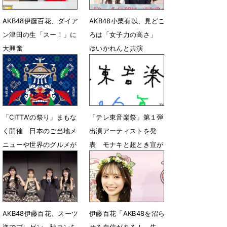
AKB48伊藤百花、ダイア
AKB48小栗有以、見どこ
ン津田の生「スー！」に
ろは「女子力の高さ」
大興奮
ゆいかれんと共演
8月2日 07時02分
7月13日 14時17分
「CITTA'の祭り」まもな
「テレ東音楽祭」第１弾
く開催 ⽇本のご当地メ
出演アーティストを発
ニューや世界のグルメが
表 モナキと超とき宣が
100種類以上集結
福岡の意外なスポットか
ら生中継
6月17日 19時00分
6月15日 12時00分
AKB48伊藤百花、スーツ
伊藤百花「AKB48を沼ら