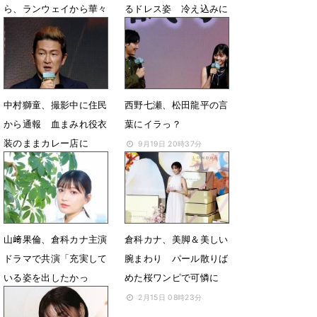
ら、ランウェイから華々
るドレス姿 冷え込みに
しく登場
「寒いですね～」
11月18日 07時32分
10月31日 07時34分
中村獅童、撮影中に住民
西野七瀬、松田龍平の言
から通報 血まみれ役衣
葉にイラっ？
装のままカレー店に
9月19日 20時37分
9月20日 08時35分
山﨑果倫、倉科カナ主演
倉科カナ、美脚＆美しい
ドラマで共演「充実して
腕まわり パール散りば
いる姿を出したかっ
めた桜ワンピで可憐に
た」
2月15日 08時23分
5月24日 20時00分