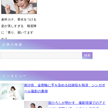
倉科カナ、香水をつける
姿が美しすぎる 報道陣
に「香り、届いてます
か？」
記事の検索
2月9日 13時03分
インタビュー
南沙良、金密輸に手を染める妊婦役を熱演 シンガポ
ール撮影の裏側
舘ひろしが明かす、撮影現場でのアド