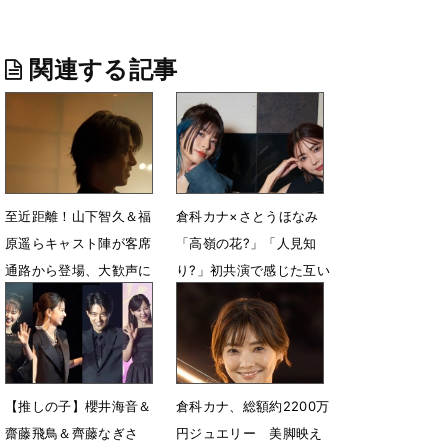
関連する記事
至近距離！山下智久＆福
倉科カナ×さとうほなみ
原遥らキャスト陣が客席
「高嶺の花?」「人見知
通路から登場、大歓声に
り?」初共演で感じた互い
包まれる
の印象を語る
5月1日 06時42分
3月19日 12時00分
【推しの子】櫻井海音＆
倉科カナ、総額約2200万
齋藤飛鳥＆齊藤なぎさ
円ジュエリー 美脚映え