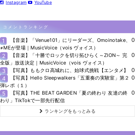
Instagram
YouTube
コメントランキング
0
【音楽】「Venue101」にリーダーズ、Omoinotake、
1
≠MEが登場｜MusicVoice（vois ヴォイス）
0
【音楽】「十勝でロックを切り拓ひらく～ZION～ 完
2
全版」放送決定｜MusicVoice（vois ヴォイス）
0
【写真】ももクロ高城れに、始球式挑戦【エンタメ】
3
0
【写真】Hello Sleepwalkers「五重奏の実験室」第２
4
弾レポ（１）
0
【写真】THE BEAT GARDEN「夏の終わり 友達の終
5
わり」TikTokで一部先行配信
ランキングをもっとみる