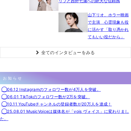
リブと西野七瀬への絶大な信頼感
山下リオ、ホラー映画
で主演 心霊現象も役
に活かす「取り憑かれ
てもいい役だから」
全てのインタビューをみる
お知らせ
◯06.12 Instagramのフォロワー数が4万人を突破。
◯06.01 TikTokのフォロワー数が2万を突破。
◯10.11 YouTubeチャンネルの登録者数が20万人を達成！
◯25.08.01 MusicVoiceは媒体名が「vois ヴォイス」に変わりまし
た。