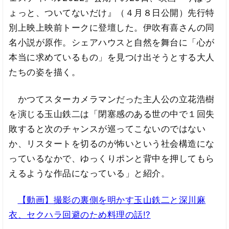
ょっと、ついてないだけ』（４月８日公開）先行特
別上映上映前トークに登壇した。伊吹有喜さんの同
名小説が原作。シェアハウスと自然を舞台に「心が
本当に求めているもの」を見つけ出そうとする大人
たちの姿を描く。
かつてスターカメラマンだった主人公の立花浩樹
を演じる玉山鉄二は「閉塞感のある世の中で１回失
敗すると次のチャンスが巡ってこないのではない
か、リスタートを切るのが怖いという社会構造にな
っているなかで、ゆっくりポンと背中を押してもら
えるような作品になっている」と紹介。
【動画】撮影の裏側を明かす玉山鉄二と深川麻
衣、セクハラ回避のため料理の話!?