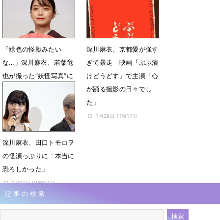
12月11日 10時48分
「緑色の怪獣みたい
深川麻衣、京都愛が強す
な…」深川麻衣、若葉竜
ぎて暴走 映画『ぶぶ漬
也が撮った“妖怪写真”に
けどうどす』で主演「心
驚き
が踊る撮影の日々でし
た」
5月22日 19時06分
1月28日 11時17分
深川麻衣、田口トモロヲ
の怪演っぷりに「本当に
恐ろしかった」
1月17日 09時14分
記事の検索