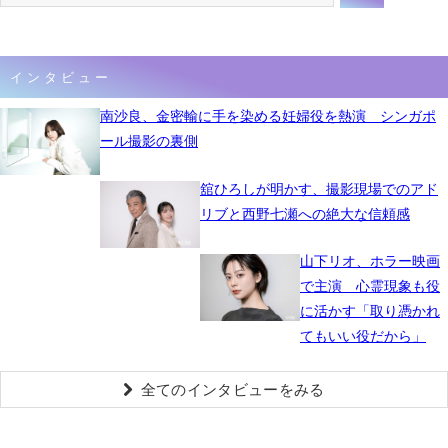
インタビュー
南沙良、金密輸に手を染める妊婦役を熱演 シンガポ
ール撮影の裏側
舘ひろしが明かす、撮影現場でのアド
リブと西野七瀬への絶大な信頼感
山下リオ、ホラー映画
で主演 心霊現象も役
に活かす「取り憑かれ
てもいい役だから」
全てのインタビューをみる