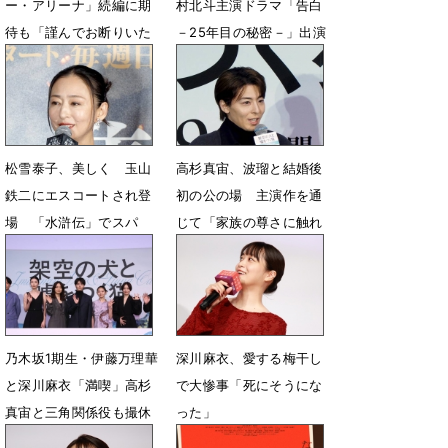
ー・アリーナ」続編に期
村北斗主演ドラマ「告白
待も「謹んでお断りいた
－25年目の秘密－」出演
します！」
決定
5月24日 13時46分
5月15日 06時00分
松雪泰子、美しく 玉山
高杉真宙、波瑠と結婚後
鉄二にエスコートされ登
初の公の場 主演作を通
場 「水滸伝」でスパ
じて「家族の尊さに触れ
イ・馬桂役
た」
2月12日 13時40分
1月9日 23時12分
乃木坂1期生・伊藤万理華
深川麻衣、愛する梅干し
と深川麻衣「満喫」高杉
で大惨事「死にそうにな
真宙と三角関係役も撮休
った」
で仲良しお出かけ
6月7日 12時53分