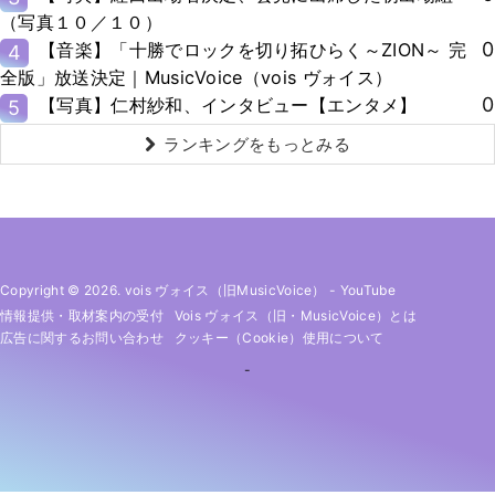
（写真１０／１０）
0
【音楽】「十勝でロックを切り拓ひらく～ZION～ 完
4
全版」放送決定｜MusicVoice（vois ヴォイス）
0
【写真】仁村紗和、インタビュー【エンタメ】
5
ランキングをもっとみる
Copyright © 2026. vois ヴォイス（旧MusicVoice）
-
YouTube
情報提供・取材案内の受付
Vois ヴォイス（旧・MusicVoice）とは
広告に関するお問い合わせ
クッキー（cookie）使用について
-