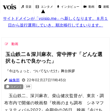
音楽
エンタメ
インタビュー
動画
連載
サイトドメインが「voisjp.me」へ新しくなります。８月１
日から並行運用していき、順次移行してまいります。
動画
玉山鉄二＆深川麻衣、背中押す「どんな選
択もこれで良かった」
『今はちょっと、ついてないだけ』舞台挨拶
編集部
22年02月27日11時45分
玉山鉄二、深川麻衣、柴山健次監督が、東京・調
布市内で開催の映画祭『映画のまち調布 シネマフ
ェスティバル2022』会期中の26日、映画『今はち