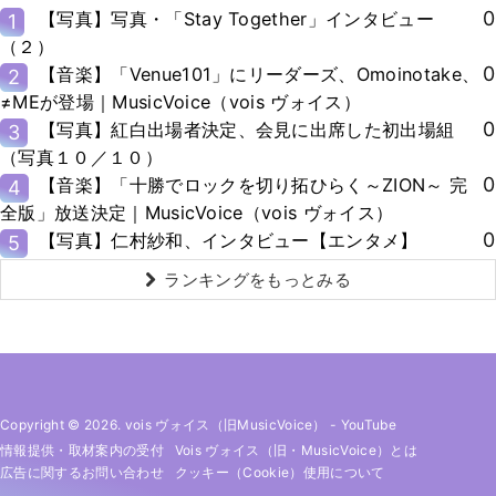
0
【写真】写真・「Stay Together」インタビュー
1
（２）
0
【音楽】「Venue101」にリーダーズ、Omoinotake、
2
≠MEが登場｜MusicVoice（vois ヴォイス）
0
【写真】紅白出場者決定、会見に出席した初出場組
3
（写真１０／１０）
0
【音楽】「十勝でロックを切り拓ひらく～ZION～ 完
4
全版」放送決定｜MusicVoice（vois ヴォイス）
0
【写真】仁村紗和、インタビュー【エンタメ】
5
ランキングをもっとみる
Copyright © 2026. vois ヴォイス（旧MusicVoice）
-
YouTube
情報提供・取材案内の受付
Vois ヴォイス（旧・MusicVoice）とは
広告に関するお問い合わせ
クッキー（cookie）使用について