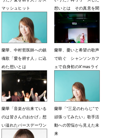
マッシュヒット
想いとは その真意を聞
く
7月5日 18時00分
10月26日 12時00分
蘭華、中村哲医師への鎮
蘭華、憂いと希望の歌声
魂歌「愛を耕す人」に込
で紡ぐ シャンソンカフ
めた想いとは
ェで自身初のX'masライ
ブ
7月22日 20時00分
12月31日 12時00分
蘭華「音楽が出来ている
蘭華「“三足のわらじ”で
のは皆さんのおかげ」想
頑張ってみたい」歌手活
い溢れたバースデーワン
動への苦悩から見えた未
マン
来