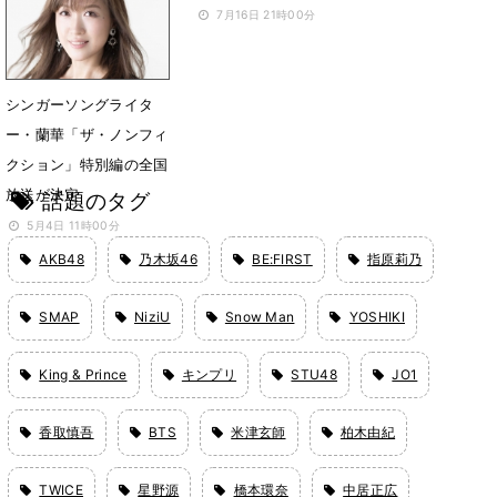
10月11日 18時00分
7月16日 21時00分
シンガーソングライタ
ー・蘭華「ザ・ノンフィ
クション」特別編の全国
放送が決定
話題のタグ
5月4日 11時00分
AKB48
乃木坂46
BE:FIRST
指原莉乃
SMAP
NiziU
Snow Man
YOSHIKI
King & Prince
キンプリ
STU48
JO1
香取慎吾
BTS
米津玄師
柏木由紀
TWICE
星野源
橋本環奈
中居正広