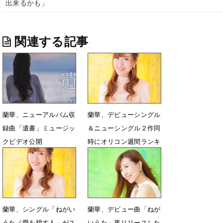
出来るかも」
関連する記事
蘭華、ニューアルバム収
蘭華、デビューシングル
録曲「遺書」ミュージッ
＆ニューシングル２作同
クビデオ公開
時にオリコン週間ランキ
ングベスト10にランクイ
7月13日 00時03分
ン
8月19日 15時00分
蘭華、シングル「ねがい
蘭華、デビュー曲「ねが
うた／愛を耕す人」がス
いうた」再リリースした