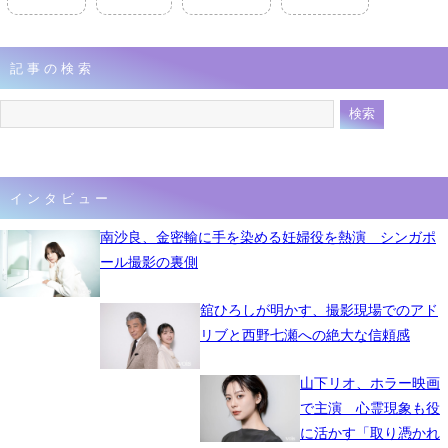
記事の検索
インタビュー
南沙良、金密輸に手を染める妊婦役を熱演 シンガポ
ール撮影の裏側
舘ひろしが明かす、撮影現場でのアド
リブと西野七瀬への絶大な信頼感
山下リオ、ホラー映画
で主演 心霊現象も役
に活かす「取り憑かれ