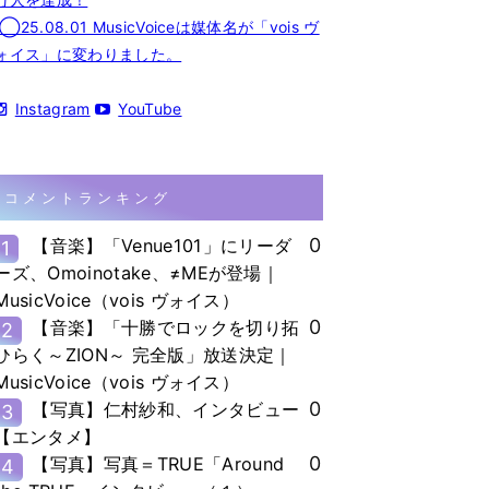
◯25.08.01 MusicVoiceは媒体名が「vois ヴ
ォイス」に変わりました。
Instagram
YouTube
コメントランキング
0
【音楽】「Venue101」にリーダ
1
ーズ、Omoinotake、≠MEが登場｜
MusicVoice（vois ヴォイス）
0
【音楽】「十勝でロックを切り拓
2
ひらく～ZION～ 完全版」放送決定｜
MusicVoice（vois ヴォイス）
0
【写真】仁村紗和、インタビュー
3
【エンタメ】
0
【写真】写真＝TRUE「Around
4