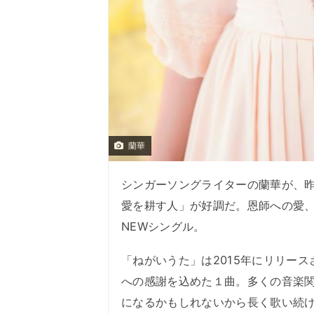
蘭華
シンガーソングライターの蘭華が、昨
愛を耕す人」が好調だ。恩師への愛
NEWシングル。
「ねがいうた」は2015年にリリー
への感謝を込めた１曲。多くの音楽
になるかもしれないから長く歌い続