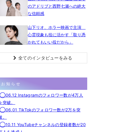
のアドリブと西野七瀬への絶大
な信頼感
山下リオ、ホラー映画で主演
心霊現象も役に活かす「取り憑
かれてもいい役だから」
全てのインタビューをみる
お知らせ
◯06.12 Instagramのフォロワー数が4万人
を突破。
◯06.01 TikTokのフォロワー数が2万を突
破。
◯10.11 YouTubeチャンネルの登録者数が20
万人を達成！