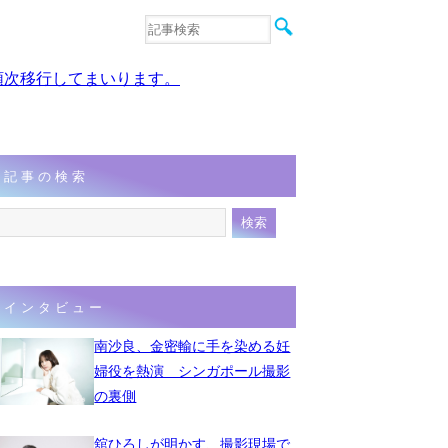
音楽
エンタメ
、順次移行してまいります。
インタビュー
動画
連載
フォト
記事の検索
インタビュー
南沙良、金密輸に手を染める妊
婦役を熱演 シンガポール撮影
の裏側
舘ひろしが明かす、撮影現場で