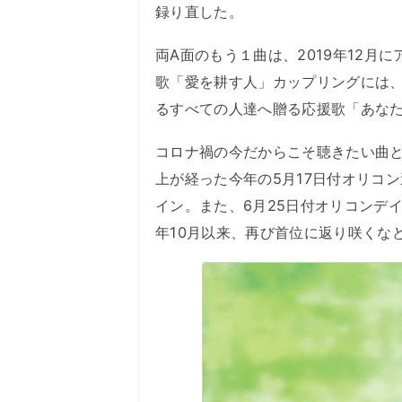
録り直した。
両A面のもう１曲は、2019年12
歌「愛を耕す人」カップリングには
るすべての人達へ贈る応援歌「あな
コロナ禍の今だからこそ聴きたい曲と
上が経った今年の5月17日付オリコ
イン。また、6月25日付オリコンデ
年10月以来、再び首位に返り咲くな