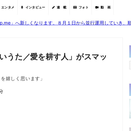
エンタメ
インタビュー
連 載
フォト
動 画
sjp.me」へ新しくなります。８月１日から並行運用していき
いうた／愛を耕す人」がスマッ
とを嬉しく思います」
分