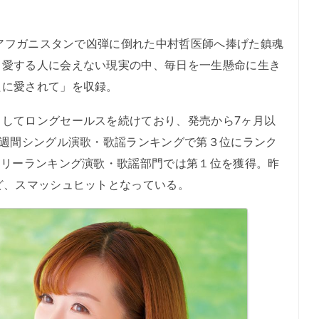
月にアフガニスタンで凶弾に倒れた中村哲医師へ捧げた鎮魂
、愛する人に会えない現実の中、毎日を一生懸命に生き
たに愛されて」を収録。
してロングセールスを続けており、発売から7ヶ月以
ン週間シングル演歌・歌謡ランキングで第３位にランク
イリーランキング演歌・歌謡部門では第１位を獲得。昨
ど、スマッシュヒットとなっている。