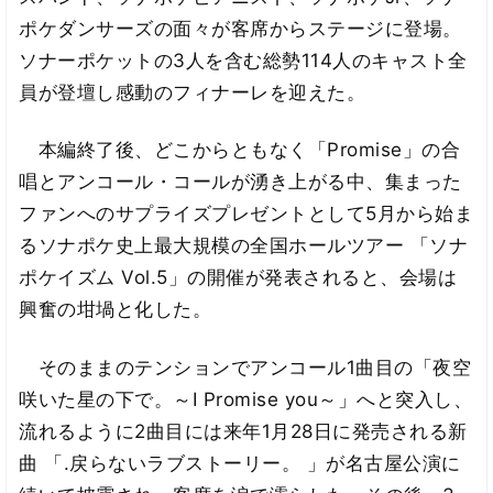
ポケダンサーズの面々が客席からステージに登場。
ソナーポケットの3人を含む総勢114人のキャスト全
員が登壇し感動のフィナーレを迎えた。
本編終了後、どこからともなく「Promise」の合
唱とアンコール・コールが湧き上がる中、集まった
ファンへのサプライズプレゼントとして5月から始ま
るソナポケ史上最大規模の全国ホールツアー 「ソナ
ポケイズム Vol.5」の開催が発表されると、会場は
興奮の坩堝と化した。
そのままのテンションでアンコール1曲目の「夜空
咲いた星の下で。～I Promise you～」へと突入し、
流れるように2曲目には来年1月28日に発売される新
曲 「.戻らないラブストーリー。 」が名古屋公演に