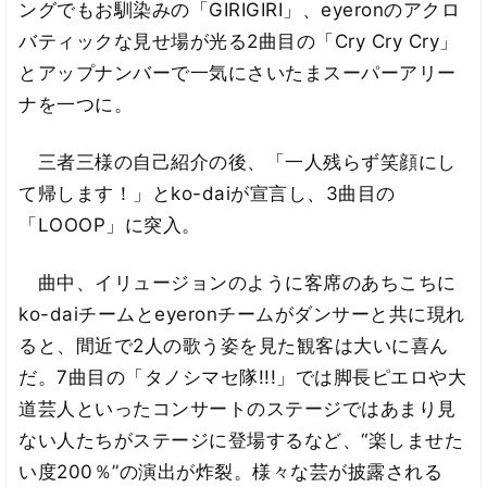
ングでもお馴染みの「GIRIGIRI」、eyeronのアクロ
バティックな見せ場が光る2曲目の「Cry Cry Cry」
とアップナンバーで一気にさいたまスーパーアリー
ナを一つに。
三者三様の自己紹介の後、「一人残らず笑顔にし
て帰します！」とko-daiが宣言し、3曲目の
「LOOOP」に突入。
曲中、イリュージョンのように客席のあちこちに
ko-daiチームとeyeronチームがダンサーと共に現れ
ると、間近で2人の歌う姿を見た観客は大いに喜ん
だ。7曲目の「タノシマセ隊!!!」では脚長ピエロや大
道芸人といったコンサートのステージではあまり見
ない人たちがステージに登場するなど、“楽しませた
い度200％”の演出が炸裂。様々な芸が披露される