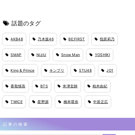
話題のタグ
AKB48
乃木坂46
BE:FIRST
指原莉乃
SMAP
NiziU
Snow Man
YOSHIKI
King & Prince
キンプリ
STU48
JO1
香取慎吾
BTS
米津玄師
柏木由紀
TWICE
星野源
橋本環奈
中居正広
記事の検索