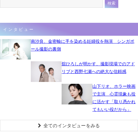
インタビュー
南沙良、金密輸に手を染める妊婦役を熱演 シンガポ
ール撮影の裏側
舘ひろしが明かす、撮影現場でのアド
リブと西野七瀬への絶大な信頼感
山下リオ、ホラー映画
で主演 心霊現象も役
に活かす「取り憑かれ
てもいい役だから」
全てのインタビューをみる