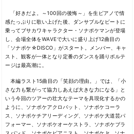
「好きだよ。～100回の後悔～」を生ピアノで情
感たっぷりに歌い上げた後、ダンサブルなビートに
乗ってブサカワキャラクター・ソナポケマンが登場
し、会場全体をWAVEで大いに盛り上げ12曲目の
「ソナポケ☆DISCO」がスタート。メンバー、キャ
スト、観客が一体となり定番のダンスを踊りボルテ
ージは最高潮に。
本編ラスト15曲目の「笑顔の理由。」では、「小
さな力も繋がって協力しあえば大きな力になる」と
いう今回のツアーの壮大なテーマを具現化するかの
ように、ソナポケアクロバット、ソナポケコーラ
ス、ソナポケチアリーディング、ソナポケ大道芸パ
フォーマー、ソナポケオーケストラ、ソナポケブラ
スバンド、ソナポケピアニスト、ソナポケJr、ソナ