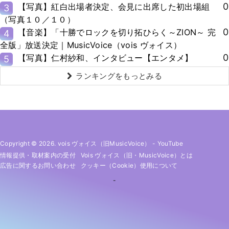
0
【写真】紅白出場者決定、会見に出席した初出場組
3
（写真１０／１０）
0
【音楽】「十勝でロックを切り拓ひらく～ZION～ 完
4
全版」放送決定｜MusicVoice（vois ヴォイス）
0
【写真】仁村紗和、インタビュー【エンタメ】
5
ランキングをもっとみる
Copyright © 2026. vois ヴォイス（旧MusicVoice）
-
YouTube
情報提供・取材案内の受付
Vois ヴォイス（旧・MusicVoice）とは
広告に関するお問い合わせ
クッキー（cookie）使用について
-