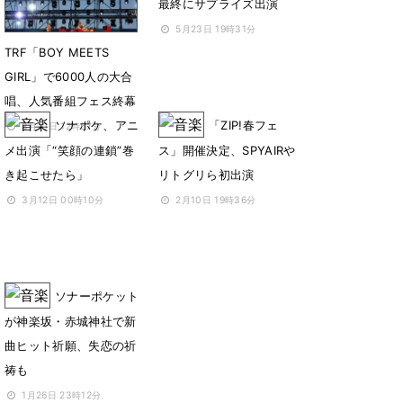
最終にサプライズ出演
5月23日 19時31分
TRF「BOY MEETS
GIRL」で6000人の大合
唱、人気番組フェス終幕
ソナポケ、アニ
「ZIP!春フェ
8月10日 12時57分
メ出演「“笑顔の連鎖”巻
ス」開催決定、SPYAIRや
き起こせたら」
リトグリら初出演
3月12日 00時10分
2月10日 19時36分
ソナーポケット
が神楽坂・赤城神社で新
曲ヒット祈願、失恋の祈
祷も
1月26日 23時12分