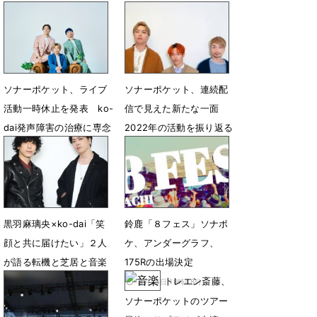
ソナーポケット、ライブ
ソナーポケット、連続配
活動一時休止を発表 ko-
信で見えた新たな一面
dai発声障害の治療に専念
2022年の活動を振り返る
6月10日 23時57分
12月17日 12時00分
黒羽麻璃央×ko-dai「笑
鈴鹿「８フェス」ソナポ
顔と共に届けたい」２人
ケ、アンダーグラフ、
が語る転機と芝居と音楽
175Rの出場決定
トレエン斎藤、
3月23日 11時00分
3月25日 18時48分
ソナーポケットのツアー