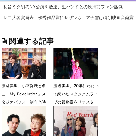
初音ミク初のNY公演を放送、生バンドとの競演にファン熱気
レコ大各賞発表、優秀作品賞にサザンら アナ雪は特別映画音楽賞
関連する記事
渡辺美里、小室哲哉と名
渡辺美里、20年にわたっ
曲「My Revolution」ス
て続いたスタジアムライ
タジオパフォ 制作当時
ブの最終章をリマスター
の貴重なエピソードも
版で放送
6月18日 12時13分
11月26日 15時15分