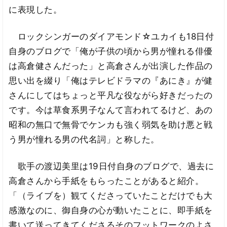
に表現した。
ロックシンガーのダイアモンド☆ユカイも18日付
自身のブログで「俺が子供の頃から男が憧れる俳優
は高倉健さんだった」と高倉さんが出演した作品の
思い出を綴り「俺はテレビドラマの『あにき』が健
さんにしてはちょっと平凡な役ながら好きだったの
です。今は草食系男子なんて言われてるけど、あの
昭和の無口で無骨でケンカも強く弱気を助け悪と戦
う男が憧れる男の代名詞」と称した。
歌手の渡辺美里は19日付自身のブログで、過去に
高倉さんから手紙をもらったことがあると紹介。
「（ライブを）観てくださっていたことだけでも大
感激なのに、御自身の心が動いたことに、即手紙を
書いて送ってきてくださるそのフットワークのよさ