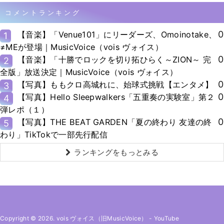
コメントランキング
0
【音楽】「Venue101」にリーダーズ、Omoinotake、
1
≠MEが登場｜MusicVoice（vois ヴォイス）
0
【音楽】「十勝でロックを切り拓ひらく～ZION～ 完
2
全版」放送決定｜MusicVoice（vois ヴォイス）
0
【写真】ももクロ高城れに、始球式挑戦【エンタメ】
3
0
【写真】Hello Sleepwalkers「五重奏の実験室」第２
4
弾レポ（１）
0
【写真】THE BEAT GARDEN「夏の終わり 友達の終
5
わり」TikTokで一部先行配信
ランキングをもっとみる
Copyright © 2026. vois ヴォイス（旧MusicVoice）
-
YouTube