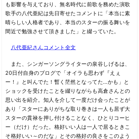
も影響を与えており、無名時代に前歌を務めた演歌
歌手の八代亜紀は先日寄せたコメントに「本当に素
晴らしい人格者であり、本当のスターの振る舞いを
間近で勉強させて頂きました」と綴っていた。
八代亜紀さんコメント全文
また、シンガーソングライターの泉谷しげるは、
20日付自身のブログで「オイラも思わず『えぇ
ー！』と叫んでた！暫く茫然となってた…かも」と
ショックを受けたことを綴りながらも高倉さんとの
思い出を紹介。知人を介して一度だけ会ったことが
あり「スターにありがちな取り巻きは一人も居ず大
スターの貫禄を押し付けることなく、ひとりコーヒ
ー（だけ）だった。格好いい人は一人で居るときこ
そ格好いい～のだな」とその格好の良さをこのよう