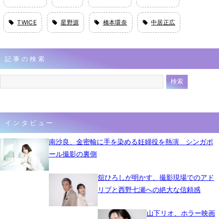
TWICE
星野源
橋本環奈
中居正広
記事の検索
インタビュー
南沙良、金密輸に手を染める妊婦役を熱演 シンガポ
ール撮影の裏側
舘ひろしが明かす、撮影現場でのアド
リブと西野七瀬への絶大な信頼感
山下リオ、ホラー映画