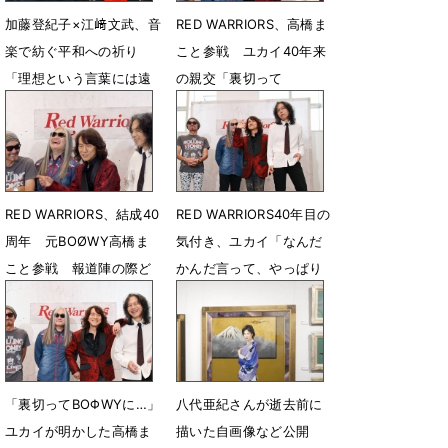
加藤登紀子×江﨑文武、音
RED WARRIORS、高橋ま
楽で紡ぐ平和への祈り
こと参戦 ユカイ40年来
「理想という言葉には遠
の親交「裏切って
く、現実はむしろ最悪
BOØWYに行ってさぁ
ね」
笑」
6月13日 12時00分
6月9日 07時50分
RED WARRIORS、結成40
RED WARRIORS40年目の
周年 元BOØWY高橋ま
気付き、ユカイ「なんだ
こと参戦 報道陣の際ど
かんだ言って、やっぱり
い質問に爆笑も
仲いい」
6月8日 21時49分
6月8日 21時06分
「裏切ってBOΦWYに…」
八代亜紀さんが逝去前に
ユカイが明かした高橋ま
描いた自画像など公開