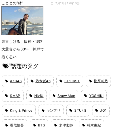
こととの“縁”
2月11日 12時10分
6月8日 21時00分
泉谷しげる、阪神・淡路
大震災から30年 神戸で
抱く思い
話題のタグ
1月28日 14時00分
AKB48
乃木坂46
BE:FIRST
指原莉乃
SMAP
NiziU
Snow Man
YOSHIKI
King & Prince
キンプリ
STU48
JO1
香取慎吾
BTS
米津玄師
柏木由紀