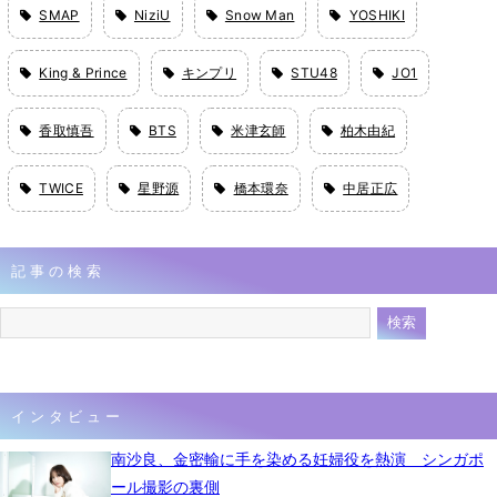
SMAP
NiziU
Snow Man
YOSHIKI
King & Prince
キンプリ
STU48
JO1
香取慎吾
BTS
米津玄師
柏木由紀
TWICE
星野源
橋本環奈
中居正広
記事の検索
インタビュー
南沙良、金密輸に手を染める妊婦役を熱演 シンガポ
ール撮影の裏側