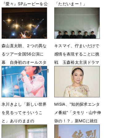
『愛々』SPムービーを公
「ただいまー！」
開
7月8日 13時12分
7月9日 23時30分
森山直太朗、２つの異な
キスマイ、佇まいだけで
るツアー全国56公演に
感情を表現することに挑
幕 自身初のオールスタ
戦 玉森裕太主演ドラマ
ンディングZeppツアー開
主題歌MV公開
催を発表
7月2日 07時00分
7月4日 09時00分
氷川きよし「新しい世界
MISIA、“知的探求エンタ
を見るってそういうこ
メ番組”「タモリ・山中伸
と」ありのままの
弥の！？」新MCに就任
「KIINA.」を表現
6月24日 18時30分
6月26日 14時13分