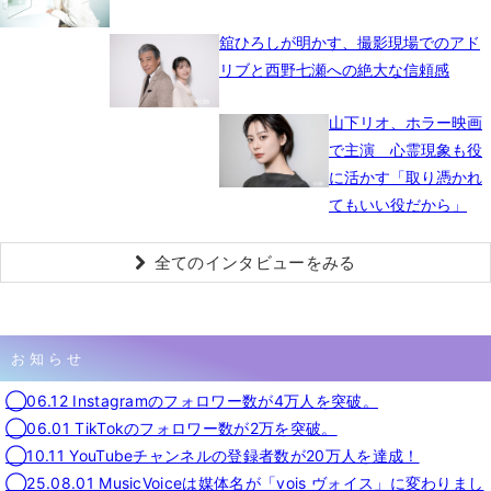
舘ひろしが明かす、撮影現場でのアド
リブと西野七瀬への絶大な信頼感
山下リオ、ホラー映画
で主演 心霊現象も役
に活かす「取り憑かれ
てもいい役だから」
全てのインタビューをみる
お知らせ
◯06.12 Instagramのフォロワー数が4万人を突破。
◯06.01 TikTokのフォロワー数が2万を突破。
◯10.11 YouTubeチャンネルの登録者数が20万人を達成！
◯25.08.01 MusicVoiceは媒体名が「vois ヴォイス」に変わりまし