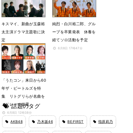
キスマイ、新曲が玉森裕
純烈・白川裕二郎、グル
太主演ドラマ主題歌に決
ープを卒業発表 休養を
定
経てソロ活動を予定
6月20日 23時38分
6月8日 17時47分
「うたコン」来日から60
年ザ・ビートルズを特
集 リトグリらが名曲を
メドレーで披露
話題のタグ
6月8日 12時38分
AKB48
乃木坂46
BE:FIRST
指原莉乃