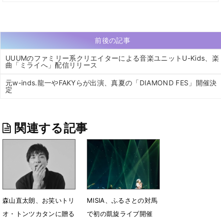
前後の記事
UUUMのファミリー系クリエイターによる音楽ユニットU-Kids、楽
曲「ミライへ」配信リリース
元w-inds.龍一やFAKYらが出演、真夏の「DIAMOND FES」開催決
定
関連する記事
森山直太朗、お笑いトリ
MISIA、ふるさとの対馬
オ・トンツカタンに贈る
で初の凱旋ライブ開催