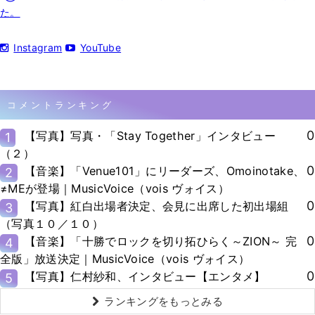
た。
Instagram
YouTube
コメントランキング
0
【写真】写真・「Stay Together」インタビュー
1
（２）
0
【音楽】「Venue101」にリーダーズ、Omoinotake、
2
≠MEが登場｜MusicVoice（vois ヴォイス）
0
【写真】紅白出場者決定、会見に出席した初出場組
3
（写真１０／１０）
0
【音楽】「十勝でロックを切り拓ひらく～ZION～ 完
4
全版」放送決定｜MusicVoice（vois ヴォイス）
0
【写真】仁村紗和、インタビュー【エンタメ】
5
ランキングをもっとみる