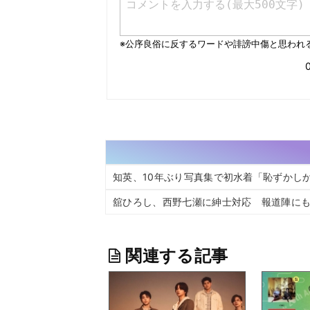
知英、10年ぶり写真集で初水着「恥ずかし
舘ひろし、西野七瀬に紳士対応 報道陣に
関連する記事