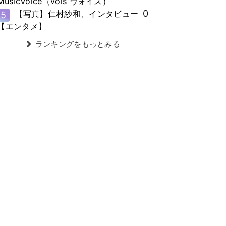
MusicVoice（vois ヴォイス）
0
【写真】仁村紗和、インタビュー
5
【エンタメ】
ランキングをもっとみる