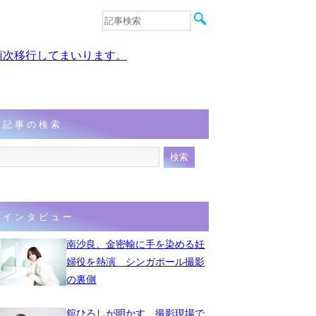
音楽
エンタメ
、順次移行してまいります。
インタビュー
動画
連載
フォト
記事の検索
インタビュー
南沙良、金密輸に手を染める妊
婦役を熱演 シンガポール撮影
の裏側
舘ひろしが明かす、撮影現場で