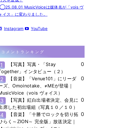
◯25.08.01 MusicVoiceは媒体名が「vois ヴ
ォイス」に変わりました。
Instagram
YouTube
コメントランキング
0
【写真】写真・「Stay
1
Together」インタビュー（２）
0
【音楽】「Venue101」にリーダ
2
ーズ、Omoinotake、≠MEが登場｜
MusicVoice（vois ヴォイス）
0
【写真】紅白出場者決定、会見に
3
出席した初出場組（写真１０／１０）
0
【音楽】「十勝でロックを切り拓
4
ひらく～ZION～ 完全版」放送決定｜