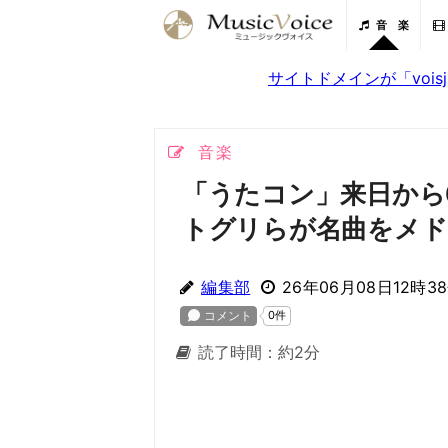
音 楽
サイトドメインが「voi
音楽
「うたコン」来日から
トグリらが名曲をメド
編集部
26年06月08日12時3
読了時間：約2分