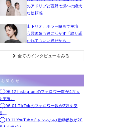
のアドリブと西野七瀬への絶大
な信頼感
山下リオ、ホラー映画で主演
心霊現象も役に活かす「取り憑
かれてもいい役だから」
全てのインタビューをみる
お知らせ
◯06.12 Instagramのフォロワー数が4万人
を突破。
◯06.01 TikTokのフォロワー数が2万を突
破。
◯10.11 YouTubeチャンネルの登録者数が20
万人を達成！