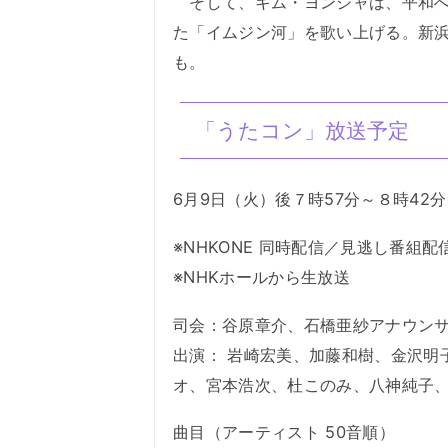
そして、キム・ヨンジャは、平和への
た「イムジン河」を歌い上げる。新浜レオン、
も。
「うたコン」放送予定
6月9日（火）後７時57分～８時42分 
※NHKONE 同時配信／見逃し番組
※NHKホールから生放送
司会：谷原章介、石橋亜紗アナウン
出演： 岩崎宏美、加藤和樹、金沢明
オ、宮本浩次、杜このみ、八神純子、Littl
曲目（アーティスト 50音順）