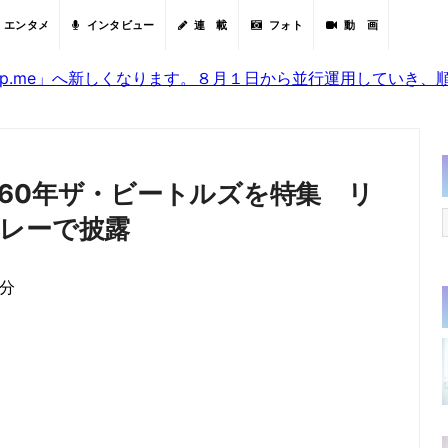
エンタメ
インタビュー
連 載
フォト
動 画
sjp.me」へ新しくなります。８月１日から並行運用していき
60年ザ・ビートルズを特集 リ
レーで披露
8分