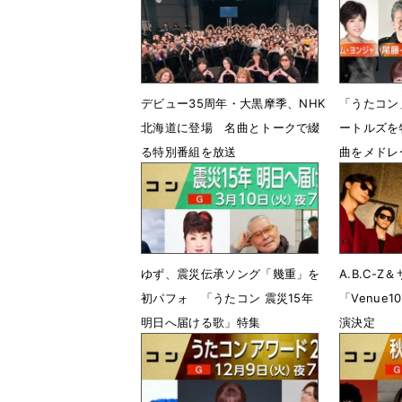
デビュー35周年・大黒摩季、NHK
「うたコン
北海道に登場 名曲とトークで綴
ートルズを
る特別番組を放送
曲をメドレ
6月22日 19時20分
6月8日 1
ゆず、震災伝承ソング「幾重」を
A.B.C-
初パフォ 「うたコン 震災15年
「Venue10
明日へ届ける歌」特集
演決定
3月3日 17時00分
1月20日 