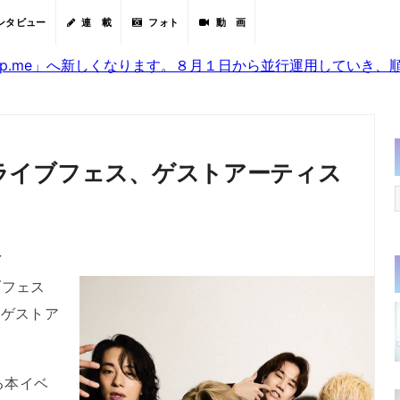
ンタビュー
連 載
フォト
動 画
sjp.me」へ新しくなります。８月１日から並行運用していき
マンライブフェス、ゲストアーティス
分
ブフェス
2』のゲストア
る本イベ