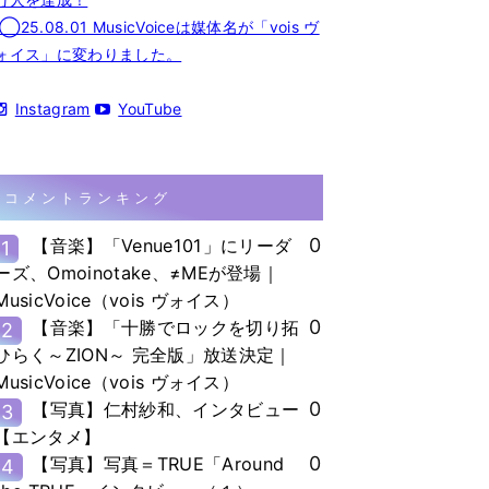
◯25.08.01 MusicVoiceは媒体名が「vois ヴ
ォイス」に変わりました。
Instagram
YouTube
コメントランキング
0
【音楽】「Venue101」にリーダ
1
ーズ、Omoinotake、≠MEが登場｜
MusicVoice（vois ヴォイス）
0
【音楽】「十勝でロックを切り拓
2
ひらく～ZION～ 完全版」放送決定｜
MusicVoice（vois ヴォイス）
0
【写真】仁村紗和、インタビュー
3
【エンタメ】
0
【写真】写真＝TRUE「Around
4