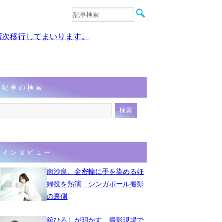
音楽
エンタメ
、順次移行してまいります。
インタビュー
動画
連載
フォト
記事の検索
インタビュー
南沙良、金密輸に手を染める妊
婦役を熱演 シンガポール撮影
の裏側
舘ひろしが明かす、撮影現場で