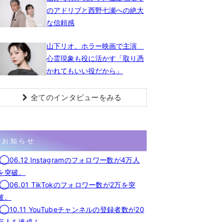
のアドリブと西野七瀬への絶大
な信頼感
山下リオ、ホラー映画で主演
心霊現象も役に活かす「取り憑
かれてもいい役だから」
全てのインタビューをみる
お知らせ
◯06.12 Instagramのフォロワー数が4万人
を突破。
◯06.01 TikTokのフォロワー数が2万を突
破。
◯10.11 YouTubeチャンネルの登録者数が20
万人を達成！