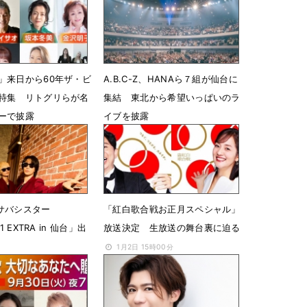
」来日から60年ザ・ビ
A.B.C-Z、HANAら７組が仙台に
特集 リトグリらが名
集結 東北から希望いっぱいのラ
ーで披露
イブを披露
2時38分
3月6日 13時03分
Z＆サバシスター
「紅白歌合戦お正月スペシャル」
1 EXTRA in 仙台」出
放送決定 生放送の舞台裏に迫る
1月2日 15時00分
18時24分