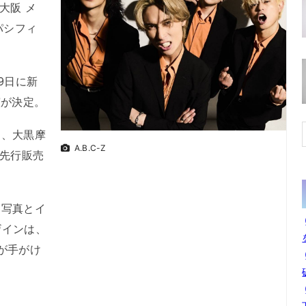
大阪 メ
パシフィ
。
29日に新
演が決定。
ン、大黒摩
A.B.C-Z
り先行販売
ト写真とイ
ザインは、
が手がけ