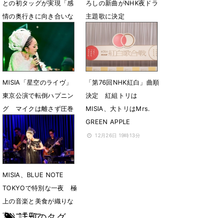
との初タッグが実現「感
ろしの新曲がNHK夜ドラ
情の奥行きに向き合いな
主題歌に決定
がら制作」
2月18日 11時32分
2月23日 15時06分
MISIA「星空のライヴ」
「第76回NHK紅白」曲順
東京公演で転倒ハプニン
決定 紅組トリは
グ マイクは離さず圧巻
MISIA、大トリはMrs.
パフォ
GREEN APPLE
2月10日 14時01分
12月26日 19時13分
MISIA、BLUE NOTE
TOKYOで特別な一夜 極
上の音楽と美食が織りな
すハーモニー
話題のタグ