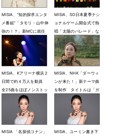
MISIA、“知的探求エンタ
MISIA、SO日本夏季ナシ
メ番組”「タモリ・山中伸
ョナルゲーム開会式で熱
弥の！？」新MCに就任
唱「太陽のパレード」な
ど５曲を披露
6月24日 18時30分
6月6日 12時04分
MISIA、Kアリーナ横浜２
MISIA、NHK「ダーウィ
日間で約４万人を動員
ンが来た！」新テーマ曲
全25曲をほぼノンストッ
を制作 タイトルは「ガ
プで披露
ムシャラ」
5月4日 07時00分
3月22日 20時01分
MISIA 「名探偵コナン」
MISIA、ユーミン書き下