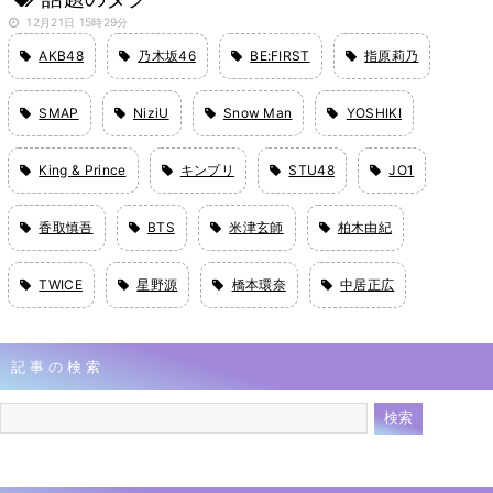
12月21日 15時29分
AKB48
乃木坂46
BE:FIRST
指原莉乃
SMAP
NiziU
Snow Man
YOSHIKI
King & Prince
キンプリ
STU48
JO1
香取慎吾
BTS
米津玄師
柏木由紀
TWICE
星野源
橋本環奈
中居正広
記事の検索