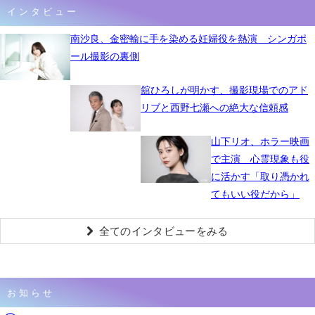
インタビュー
南沙良、金密輸に手を染める妊婦役を熱演 シンガポ
ール撮影の裏側
舘ひろしが明かす、撮影現場でのアド
リブと西野七瀬への絶大な信頼感
山下リオ、ホラー映画
で主演 心霊現象も役
に活かす「取り憑かれ
てもいい役だから」
全てのインタビューをみる
お知らせ