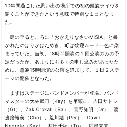
10年間過ごした思い出の場所での初の凱旋ライヴを
開くことができたという意味で特別な１日となっ
た。
島の至るところに「おかえりなさいMISIA」と書
かれたのぼりがはためき、町は歓迎ムード一色に染
まっていた。当初、18時半開演の１回公演のみの予
定だったが、あまりにも多くの申し込みがあったた
めに、急遽15時開演の公演を追加して、１日２ステ
ージの開催となった。
まずはステージにバンドメンバーが登場。バンド
マスターの大林武司（Key）を筆頭に、吉田サトシ
（Gt）、Zak Croxall（Ba）、菅野知明（Dr）、渡
邉磨裕美（Cho）、荒川結（Per）、David
Negrete（Sax）、村田千紘（Tp）、広瀬未来