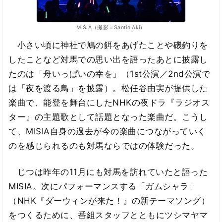
MISIA（撮影＝Santin Aki）
小さい頃に神社で鳩の餌をあげたことや磯釣りを
したことなど対馬での思い出を語ったあとに披露し
たのは「舟いっぱいの幸を」（1st公演／2nd公演で
は「夜を渡る鳥」を披露）。松任谷由実が提供した
楽曲で、能登を舞台にしたNHKの夜ドラ『ラジオス
ター』の主題歌として話題となった楽曲だ。こうし
て、MISIA自身の過去が今の楽曲につながっていく
のを感じられるのも対馬ならではの体験だった。
じつは昨年の11月にも対馬を訪れていたと語った
MISIA。次にパフォーマンスする「ガムシャラ」
（NHK『ダーウィンが来た！』の新テーマソング）
をつくるために、番組スタッフとともにツシマヤマ