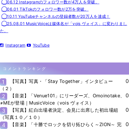
◯06.12 Instagramのフォロワー数が4万人を突破。
◯06.01 TikTokのフォロワー数が2万を突破。
◯10.11 YouTubeチャンネルの登録者数が20万人を達成！
◯25.08.01 MusicVoiceは媒体名が「vois ヴォイス」に変わりまし
た。
Instagram
YouTube
コメントランキング
0
【写真】写真・「Stay Together」インタビュー
1
（２）
0
【音楽】「Venue101」にリーダーズ、Omoinotake、
2
≠MEが登場｜MusicVoice（vois ヴォイス）
0
【写真】紅白出場者決定、会見に出席した初出場組
3
（写真１０／１０）
0
【音楽】「十勝でロックを切り拓ひらく～ZION～ 完
4