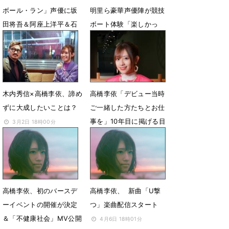
ボール・ラン」声優に坂
明里ら豪華声優陣が競技
田将吾＆阿座上洋平＆石
ボート体験「楽しかっ
川界人＆高橋李依＆三宅
た！」
健太
9月24日 07時52分
9月24日 08時07分
木内秀信×高橋李依、諦め
高橋李依「デビュー当時
ずに大成したいことは？
ご一緒した方たちとお仕
事を」10年目に掲げる目
3月2日 18時00分
標
11月8日 18時00分
高橋李依、初のバースデ
高橋李依、 新曲「U撃
ーイベントの開催が決定
つ」楽曲配信スタート
＆「不健康社会」MV公開
4月6日 18時01分