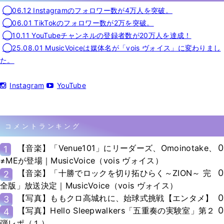
◯06.12 Instagramのフォロワー数が4万人を突破。
◯06.01 TikTokのフォロワー数が2万を突破。
◯10.11 YouTubeチャンネルの登録者数が20万人を達成！
◯25.08.01 MusicVoiceは媒体名が「vois ヴォイス」に変わりまし
た。
Instagram
YouTube
コメントランキング
0
【音楽】「Venue101」にリーダーズ、Omoinotake、
1
≠MEが登場｜MusicVoice（vois ヴォイス）
0
【音楽】「十勝でロックを切り拓ひらく～ZION～ 完
2
全版」放送決定｜MusicVoice（vois ヴォイス）
0
【写真】ももクロ高城れに、始球式挑戦【エンタメ】
3
0
【写真】Hello Sleepwalkers「五重奏の実験室」第２
4
弾レポ（１）