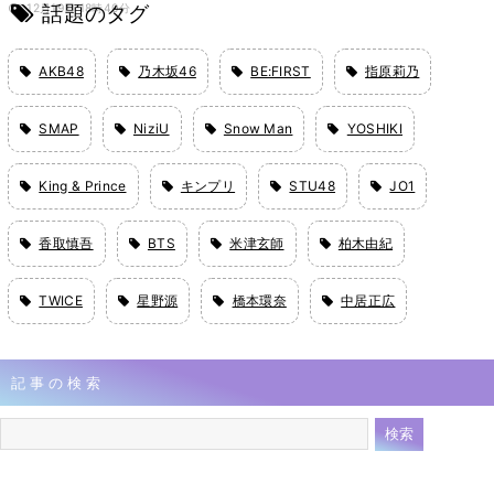
話題のタグ
12月19日 18時40分
AKB48
乃木坂46
BE:FIRST
指原莉乃
SMAP
NiziU
Snow Man
YOSHIKI
King & Prince
キンプリ
STU48
JO1
香取慎吾
BTS
米津玄師
柏木由紀
TWICE
星野源
橋本環奈
中居正広
記事の検索