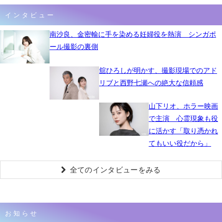
インタビュー
南沙良、金密輸に手を染める妊婦役を熱演 シンガポ
ール撮影の裏側
舘ひろしが明かす、撮影現場でのアド
リブと西野七瀬への絶大な信頼感
山下リオ、ホラー映画
で主演 心霊現象も役
に活かす「取り憑かれ
てもいい役だから」
全てのインタビューをみる
お知らせ