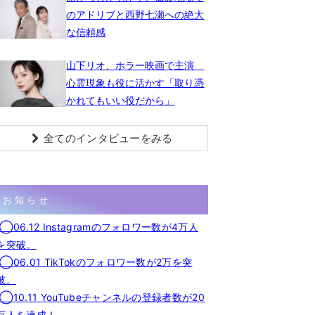
のアドリブと西野七瀬への絶大
な信頼感
山下リオ、ホラー映画で主演
心霊現象も役に活かす「取り憑
かれてもいい役だから」
全てのインタビューをみる
お知らせ
◯06.12 Instagramのフォロワー数が4万人
を突破。
◯06.01 TikTokのフォロワー数が2万を突
破。
◯10.11 YouTubeチャンネルの登録者数が20
万人を達成！