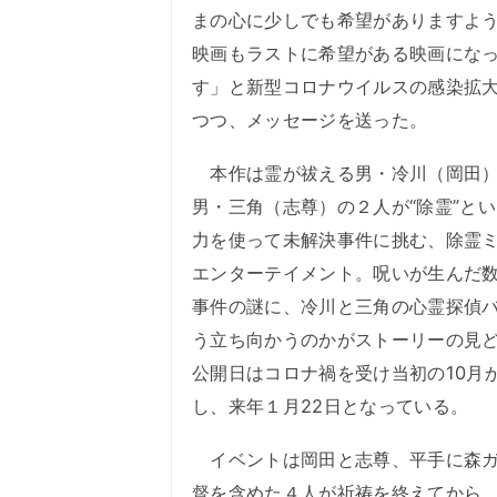
まの心に少しでも希望がありますよ
映画もラストに希望がある映画にな
す」と新型コロナウイルスの感染拡
つつ、メッセージを送った。
本作は霊が祓える男・冷川（岡田）
男・三角（志尊）の２人が“除霊”と
力を使って未解決事件に挑む、除霊
エンターテイメント。呪いが生んだ
事件の謎に、冷川と三角の心霊探偵
う立ち向かうのかがストーリーの見
公開日はコロナ禍を受け当初の10月
し、来年１月22日となっている。
イベントは岡田と志尊、平手に森ガ
督を含めた４人が祈祷を終えてから