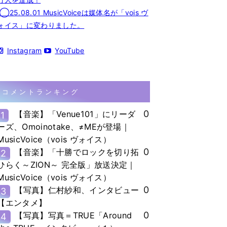
◯25.08.01 MusicVoiceは媒体名が「vois ヴ
ォイス」に変わりました。
Instagram
YouTube
コメントランキング
0
【音楽】「Venue101」にリーダ
1
ーズ、Omoinotake、≠MEが登場｜
MusicVoice（vois ヴォイス）
0
【音楽】「十勝でロックを切り拓
2
ひらく～ZION～ 完全版」放送決定｜
MusicVoice（vois ヴォイス）
0
【写真】仁村紗和、インタビュー
3
【エンタメ】
0
【写真】写真＝TRUE「Around
4