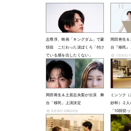
志尊淳、映画「キングダム」で蒙
岡田将生＆
恬役 こだわった涙ぼくろ「付け
台『移民』
ている感を出したくない」
7月10日 
7月17日 20時24分
岡田将生＆土居志央梨が出演 舞
ミンソク（
台「移民」上演決定
紗和）２人
「10回切
6月16日 09時30分
6月13日 