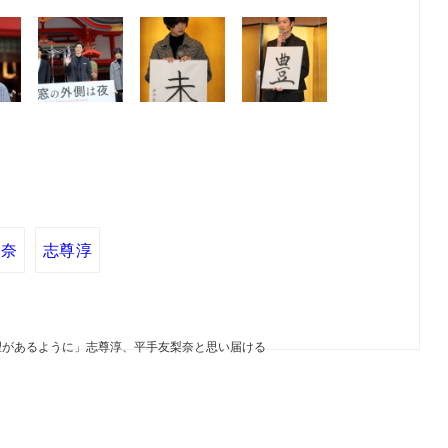
梨奈
志尊淳
望があるように」志尊淳、平手友梨奈と思い届ける