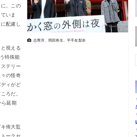
うに。この
っていま
大に配慮し
志尊淳、岡田将生、平手友梨奈
と視える
いう特殊能
ミステリー
数々の怪奇
バディがど
どころだ。
から延期
キ侑大監
、トークセ