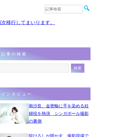
音楽
エンタメ
、順次移行してまいります。
インタビュー
動画
連載
フォト
記事の検索
インタビュー
南沙良、金密輸に手を染める妊
婦役を熱演 シンガポール撮影
の裏側
舘ひろしが明かす、撮影現場で