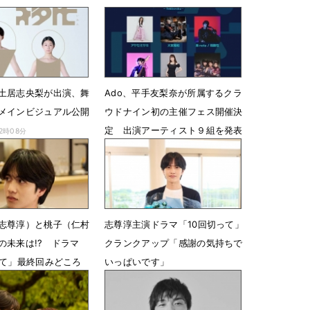
土居志央梨が出演、舞
Ado、平手友梨奈が所属するクラ
メインビジュアル公開
ウドナイン初の主催フェス開催決
定 出演アーティスト９組を発表
12時08分
6月19日 19時02分
志尊淳）と桃子（仁村
志尊淳主演ドラマ「10回切って」
の未来は!? ドラマ
クランクアップ「感謝の気持ちで
って」最終回みどころ
いっぱいです」
09時10分
6月13日 09時00分