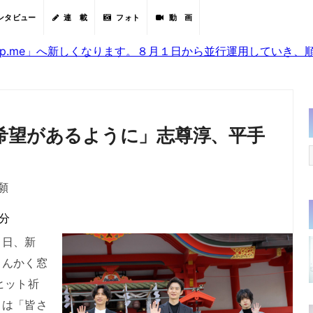
ンタビュー
連 載
フォト
動 画
sjp.me」へ新しくなります。８月１日から並行運用していき
希望があるように」志尊淳、平手
願
0分
日、新
さんかく窓
ヒット祈
田は「皆さ