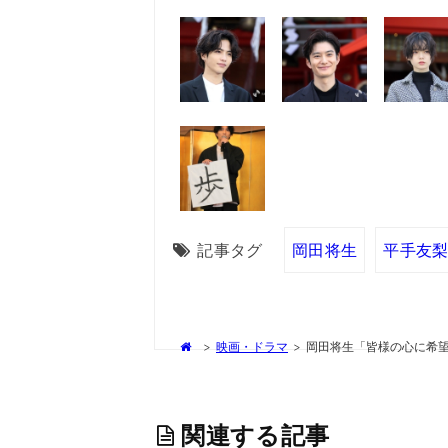
記事タグ
岡田将生
平手友
>
映画・ドラマ
>
岡田将生「皆様の心に希
関連する記事