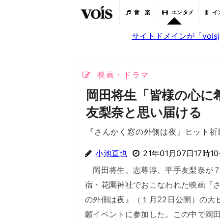
音 楽
エンタメ
イ
サイトドメインが「voi
映画・ドラマ
岡田将生「皆様の心に
友梨奈と思い届ける
『さんかく窓の外側は夜』ヒット祈
小池直也
21年01月07日17時1
岡田将生、志尊淳、平手友梨奈が７
宿・花園神社でおこなわれた映画『
の外側は夜』（１月22日公開）の大
願イベントに参加した。この中で岡