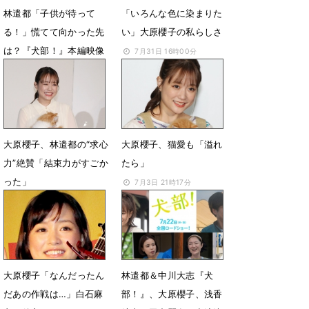
林遣都「子供が待って
「いろんな色に染まりた
る！」慌てて向かった先
い」大原櫻子の私らしさ
は？『犬部！』本編映像
7月31日 16時00分
８分公開
8月14日 06時02分
大原櫻子、林遣都の“求心
大原櫻子、猫愛も「溢れ
力”絶賛「結束力がすごか
たら」
った」
7月3日 21時17分
7月22日 17時12分
大原櫻子「なんだったん
林遣都＆中川大志『犬
だあの作戦は…」白石麻
部！』、大原櫻子、浅香