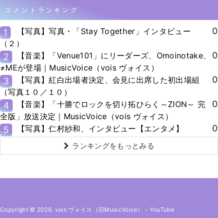
コメントランキング
0
【写真】写真・「Stay Together」インタビュー
1
（２）
0
【音楽】「Venue101」にリーダーズ、Omoinotake、
2
≠MEが登場｜MusicVoice（vois ヴォイス）
0
【写真】紅白出場者決定、会見に出席した初出場組
3
（写真１０／１０）
0
【音楽】「十勝でロックを切り拓ひらく～ZION～ 完
4
全版」放送決定｜MusicVoice（vois ヴォイス）
0
【写真】仁村紗和、インタビュー【エンタメ】
5
ランキングをもっとみる
Copyright © 2026. vois ヴォイス（旧MusicVoice）
-
YouTube