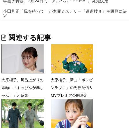
学芸大青春、2月24日ミニアルバム『Hit me !』発売決定
小田和正「風を待って」が木曜ミステリー『遺留捜査』主題歌に決
定
関連する記事
大原櫻子、風呂上がりの
大原櫻子、新曲「ポッピ
素顔に「すっぴんが赤ち
ンラブ！」の先行配信＆
ゃん！」と反響
MVプレミア公開決定
11月21日 09時39分
11月3日 18時01分