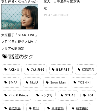
衣と仲良くなったきっか
航大、田中麗奈ら出演決
け
定
6月3日 21時48分
4月23日 18時31分
大原櫻子「STARTLINE」
２月10日に配信とMVプ
レミア公開決定
話題のタグ
2月6日 22時01分
AKB48
乃木坂46
BE:FIRST
指原莉乃
SMAP
NiziU
Snow Man
YOSHIKI
King & Prince
キンプリ
STU48
JO1
香取慎吾
BTS
米津玄師
柏木由紀