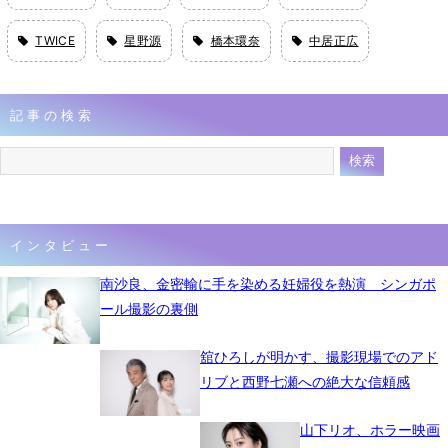
TWICE
星野源
橋本環奈
中居正広
記事の検索
インタビュー
南沙良、金密輸に手を染める妊婦役を熱演 シンガポ
ール撮影の裏側
舘ひろしが明かす、撮影現場でのアド
リブと西野七瀬への絶大な信頼感
山下リオ、ホラー映画