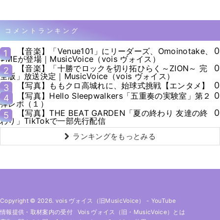
コメントランキング
0
【音楽】「Venue101」にリーダーズ、Omoinotake、
1
≠MEが登場｜MusicVoice（vois ヴォイス）
0
【音楽】「十勝でロックを切り拓ひらく～ZION～ 完
2
全版」放送決定｜MusicVoice（vois ヴォイス）
0
【写真】ももクロ高城れに、始球式挑戦【エンタメ】
3
0
【写真】Hello Sleepwalkers「五重奏の実験室」第２
4
弾レポ（１）
0
【写真】THE BEAT GARDEN「夏の終わり 友達の終
5
わり」TikTokで一部先行配信
ランキングをもっとみる
Copyright © 2026. vois ヴォイス（旧MusicVoice）
-
YouTube
情報提供・取材案内の受付
Vois ヴォイス（旧・MusicVoice）とは