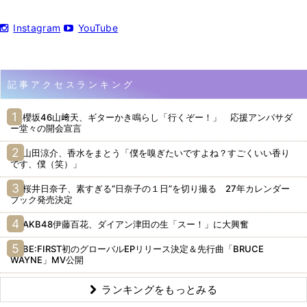
Instagram
YouTube
記事アクセスランキング
櫻坂46山﨑天、ギターかき鳴らし「行くぞー！」 応援アンバサダ
ー堂々の開会宣言
山田涼介、香水をまとう「僕を嗅ぎたいですよね？すごくいい香り
です、僕（笑）」
桜井日奈子、素すぎる“日奈子の１日”を切り撮る 27年カレンダー
ブック発売決定
AKB48伊藤百花、ダイアン津田の生「スー！」に大興奮
BE:FIRST初のグローバルEPリリース決定＆先行曲「BRUCE
WAYNE」MV公開
ランキングをもっとみる