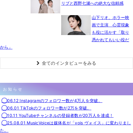
リブと西野七瀬への絶大な信頼感
山下リオ、ホラー映
画で主演 心霊現象
も役に活かす「取り
憑かれてもいい役だ
から」
全てのインタビューをみる
お知らせ
◯06.12 Instagramのフォロワー数が4万人を突破。
◯06.01 TikTokのフォロワー数が2万を突破。
◯10.11 YouTubeチャンネルの登録者数が20万人を達成！
◯25.08.01 MusicVoiceは媒体名が「vois ヴォイス」に変わりまし
た。