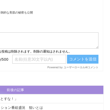
圧倒的な美肌の秘密も公開
）
前後の記事
うとすな！」
ーディション番組盛況 狙いとは