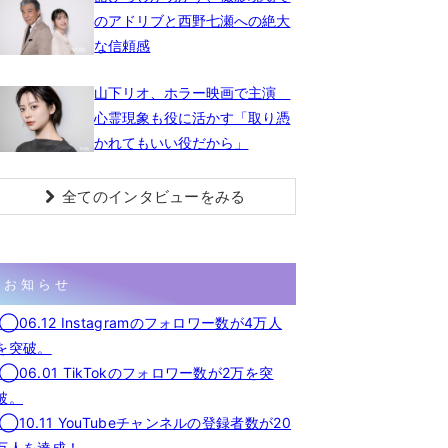
のアドリブと西野七瀬への絶大
な信頼感
山下リオ、ホラー映画で主演
心霊現象も役に活かす「取り憑
かれてもいい役だから」
全てのインタビューをみる
お知らせ
◯06.12 Instagramのフォロワー数が4万人
を突破。
◯06.01 TikTokのフォロワー数が2万を突
破。
◯10.11 YouTubeチャンネルの登録者数が20
万人を達成！