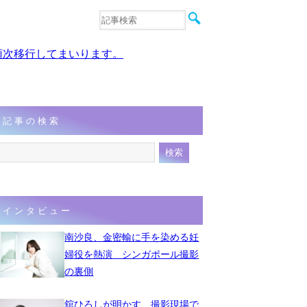
音楽
エンタメ
、順次移行してまいります。
インタビュー
動画
連載
フォト
記事の検索
インタビュー
南沙良、金密輸に手を染める妊
婦役を熱演 シンガポール撮影
の裏側
舘ひろしが明かす、撮影現場で