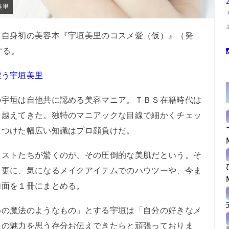
美里
自身初の美容本『宇垣美里のコスメ愛（仮）』（発
する。
漂う宇垣美里
宇垣は自他共に認める美容マニア。ＴＢＳ在籍時代は
り越えてきた。独特のマニアックな目線で細かくチェッ
につけた幅広い知識はプロ顔負けだ。
ストたちが驚くのが、その圧倒的な美肌だという。そ
。更に、気になるメイクアイテムでのハウツーや、今ま
内面を１冊にまとめる。
の魔法のようなもの」とする宇垣は「自分の好きなメ
その魅力を思う存分お伝えできたらと頑張っておりま