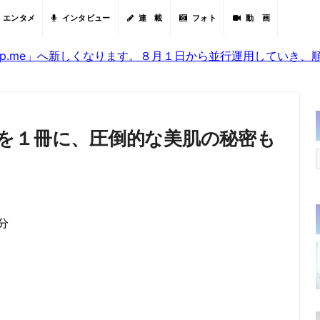
エンタメ
インタビュー
連 載
フォト
動 画
sjp.me」へ新しくなります。８月１日から並行運用していき
を１冊に、圧倒的な美肌の秘密も
5分