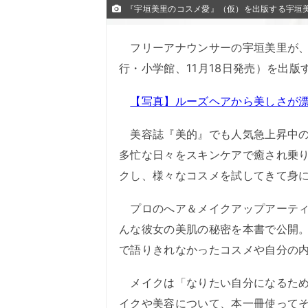
『宇垣美里のコスメ愛』（仮）を出版する宇垣
フリーアナウンサーの宇垣美里が、
行・小学館、11月18日発売）を出版
【写真】ルーズヘアから美しさが
美容誌『美的』でも人気急上昇中の
多忙な日々をスキンケアで癒され乗
クし、様々なコスメを試してきて身
プロのへア＆メイクアップアーティ
んな彼女の美肌の秘密を本書で公開
で語りきれなかったコスメや自分の
メイクは「なりたい自分になるため
イクや美容について、本一冊使って