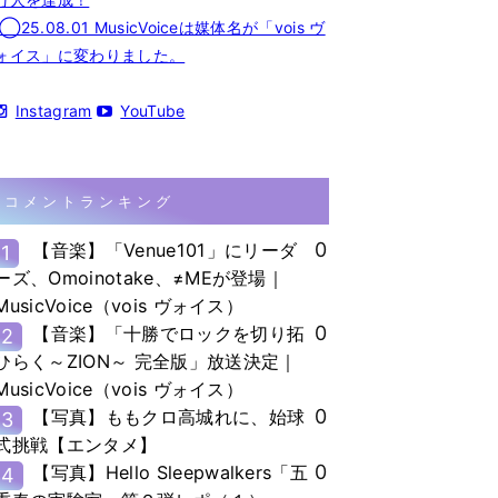
◯25.08.01 MusicVoiceは媒体名が「vois ヴ
ォイス」に変わりました。
Instagram
YouTube
コメントランキング
0
【音楽】「Venue101」にリーダ
1
ーズ、Omoinotake、≠MEが登場｜
MusicVoice（vois ヴォイス）
0
【音楽】「十勝でロックを切り拓
2
ひらく～ZION～ 完全版」放送決定｜
MusicVoice（vois ヴォイス）
0
【写真】ももクロ高城れに、始球
3
式挑戦【エンタメ】
0
【写真】Hello Sleepwalkers「五
4