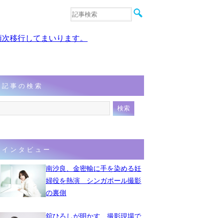
音楽
エンタメ
、順次移行してまいります。
インタビュー
動画
連載
フォト
記事の検索
インタビュー
南沙良、金密輸に手を染める妊
婦役を熱演 シンガポール撮影
の裏側
舘ひろしが明かす、撮影現場で