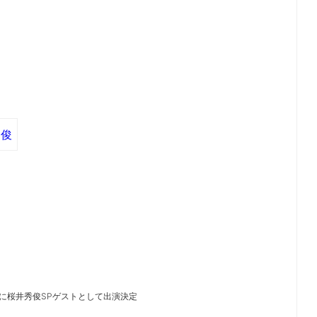
秀俊
弾に桜井秀俊SPゲストとして出演決定