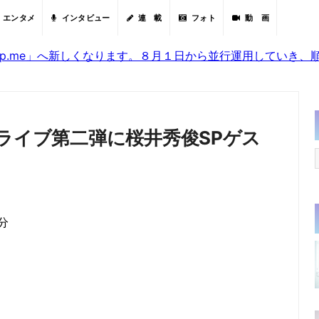
エンタメ
インタビュー
連 載
フォト
動 画
sjp.me」へ新しくなります。８月１日から並行運用していき
”ライブ第二弾に桜井秀俊SPゲス
0分