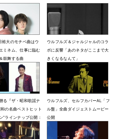
田裕大のモチベ曲はウ
ウルフルズ＆ジャルジャルのコラ
エミネム、仕事に臨む
ボに反響「あのネタがここまで大
＆鼓舞する曲
きくなるなんて」
11時48分
12月13日 20時22分
贈る『ザ・昭和歌謡ナ
ウルフルズ、セルフカバーAL「フ
昭和の名曲ベストヒット
ル盤」全曲ダイジェストムービー
ン”ラインナップ公開：
公開
ers」
12月4日 16時37分
18時00分