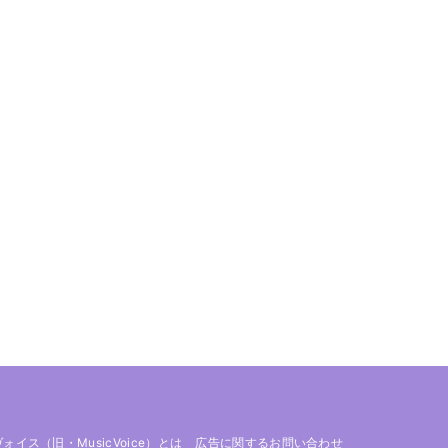
 ヴォイス（旧・MusicVoice）とは
広告に関するお問い合わせ