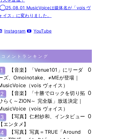
◯25.08.01 MusicVoiceは媒体名が「vois ヴ
ォイス」に変わりました。
Instagram
YouTube
コメントランキング
0
【音楽】「Venue101」にリーダ
1
ーズ、Omoinotake、≠MEが登場｜
MusicVoice（vois ヴォイス）
0
【音楽】「十勝でロックを切り拓
2
ひらく～ZION～ 完全版」放送決定｜
MusicVoice（vois ヴォイス）
0
【写真】仁村紗和、インタビュー
3
【エンタメ】
0
【写真】写真＝TRUE「Around
4