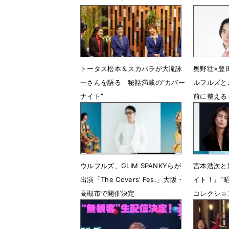
トータス松本＆スカパラが大滝詠
奥野壮×豊
一さんを語る 秘話満載の“カバー
ルフルズと
ナイト”
前に整える
7月29日 13時35分
8月24日 
ウルフルズ、GLIM SPANKYらが
宮本浩次と
出演「The Covers’ Fes.」大阪・
イト！』“
高槻市で開催決定
コレクショ
「The Cov
10月24日 14時00分
3月15日 