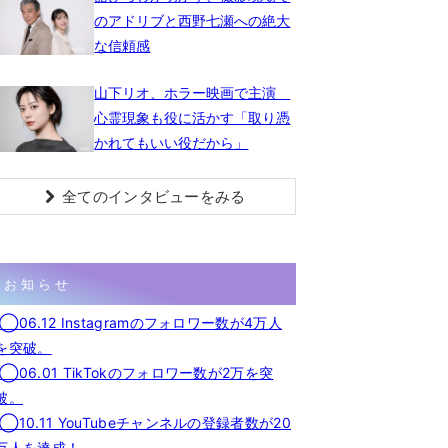
のアドリブと西野七瀬への絶大
な信頼感
山下リオ、ホラー映画で主演
心霊現象も役に活かす「取り憑
かれてもいい役だから」
全てのインタビューをみる
お知らせ
◯06.12 Instagramのフォロワー数が4万人
を突破。
◯06.01 TikTokのフォロワー数が2万を突
破。
◯10.11 YouTubeチャンネルの登録者数が20
万人を達成！