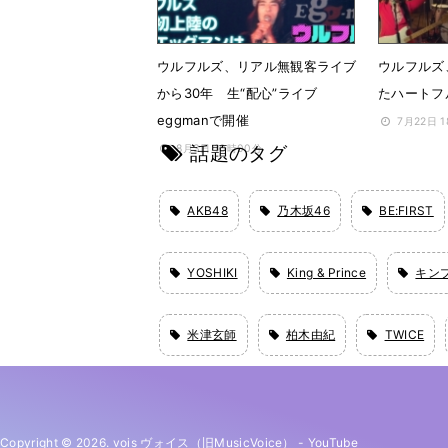
ウルフルズ、リアル無観客ライブ
ウルフルズ
から30年 生“配心”ライブ
たハートフ
eggmanで開催
7月22日 
話題のタグ
8月3日 10時00分
AKB48
乃木坂46
BE:FIRST
YOSHIKI
King & Prince
キン
米津玄師
柏木由紀
TWICE
Copyright © 2026. vois ヴォイス（旧MusicVoice）
-
YouTube