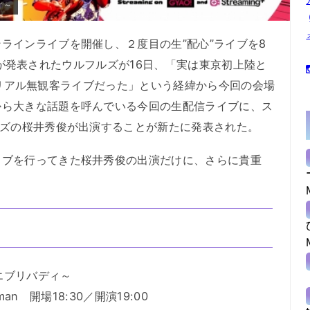
ィ～
インライブを開催し、２度目の生”配心”ライブを8
することが発表されたウルフルズが16日、「実は東京初上陸と
イブはリアル無観客ライブだった」という経緯から今回の会場
から大きな話題を呼んでいる今回の生配信ライブに、ス
ーズの桜井秀俊が出演することが新たに発表された。
ブを行ってきた桜井秀俊の出演だけに、さらに貴重
レエブリバディ～
man 開場18:30／開演19:00