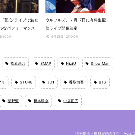
、”配心”ライブで魅せ
ウルフルズ、７月17日に有料生配
ルなパフォーマンス
信ライブ開催決定
18時00分
6月25日 12時00分
指原莉乃
SMAP
NiziU
Snow Man
プリ
STU48
JO1
香取慎吾
BTS
星野源
橋本環奈
中居正広
情報提供・取材案内の受付
Vois