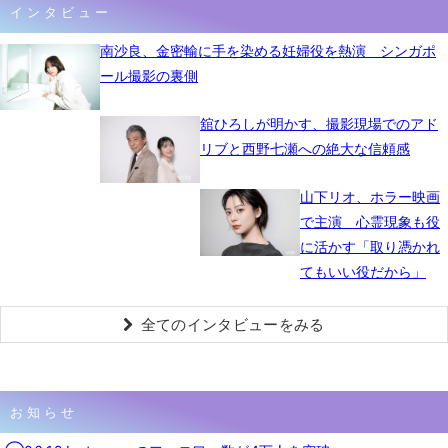
インタビュー
南沙良、金密輸に手を染める妊婦役を熱演 シンガポ
ール撮影の裏側
舘ひろしが明かす、撮影現場でのアド
リブと西野七瀬への絶大な信頼感
山下リオ、ホラー映画
で主演 心霊現象も役
に活かす「取り憑かれ
てもいい役だから」
全てのインタビューをみる
お知らせ