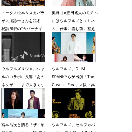
トータス松本＆スカパラ
奥野壮×豊田裕大のモチベ
が大滝詠一さんを語る
曲はウルフルズとエミネ
秘話満載の“カバーナイ
ム、仕事に臨む前に整え
ト”
る＆鼓舞する曲
7月29日 13時35分
8月24日 11時48分
ウルフルズ＆ジャルジャ
ウルフルズ、GLIM
ルのコラボに反響「あの
SPANKYらが出演「The
ネタがここまで大きくな
Covers’ Fes.」大阪・高
るなんて」
槻市で開催決定
12月13日 20時22分
10月24日 14時00分
宮本浩次と贈る『ザ・昭
ウルフルズ、セルフカバ