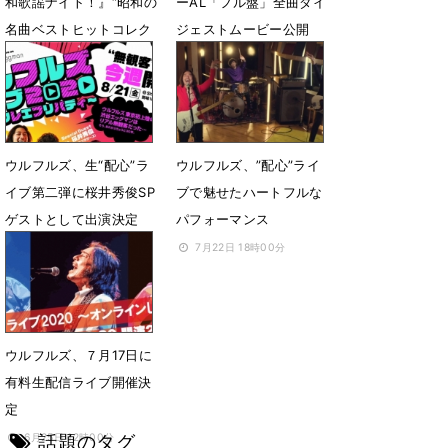
和歌謡ナイト！』“昭和の
ーAL「フル盤」全曲ダイ
名曲ベストヒットコレク
ジェストムービー公開
ション”ラインナップ公
12月4日 16時37分
開：「The Covers」
3月15日 18時00分
ウルフルズ、生“配心”ラ
ウルフルズ、”配心”ライ
イブ第二弾に桜井秀俊SP
ブで魅せたハートフルな
ゲストとして出演決定
パフォーマンス
8月16日 12時00分
7月22日 18時00分
ウルフルズ、７月17日に
有料生配信ライブ開催決
定
話題のタグ
6月25日 12時00分