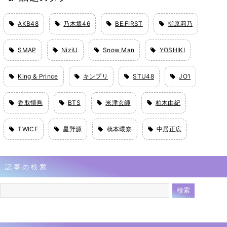
AKB48
乃木坂46
BE:FIRST
指原莉乃
SMAP
NiziU
Snow Man
YOSHIKI
King & Prince
キンプリ
STU48
JO1
香取慎吾
BTS
米津玄師
柏木由紀
TWICE
星野源
橋本環奈
中居正広
記事の検索