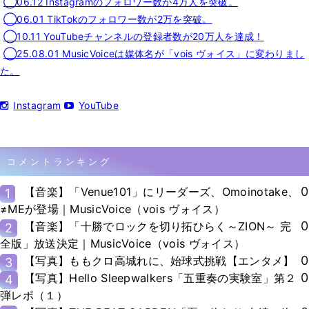
◯06.12 Instagramのフォロワー数が4万人を突破。
◯06.01 TikTokのフォロワー数が2万を突破。
◯10.11 YouTubeチャンネルの登録者数が20万人を達成！
◯25.08.01 MusicVoiceは媒体名が「vois ヴォイス」に変わりまし
た。
Instagram
YouTube
コメントランキング
0
【音楽】「Venue101」にリーダーズ、Omoinotake、
1
≠MEが登場｜MusicVoice（vois ヴォイス）
0
【音楽】「十勝でロックを切り拓ひらく～ZION～ 完
2
全版」放送決定｜MusicVoice（vois ヴォイス）
0
【写真】ももクロ高城れに、始球式挑戦【エンタメ】
3
0
【写真】Hello Sleepwalkers「五重奏の実験室」第２
4
弾レポ（１）