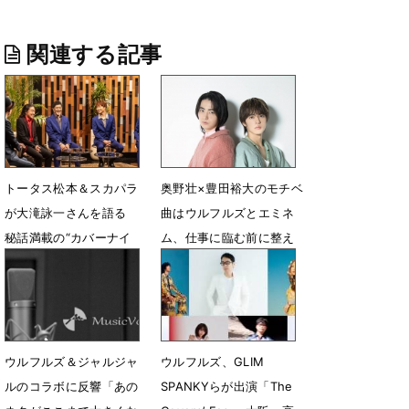
関連する記事
トータス松本＆スカパラ
奥野壮×豊田裕大のモチベ
が大滝詠一さんを語る
曲はウルフルズとエミネ
秘話満載の“カバーナイ
ム、仕事に臨む前に整え
ト”
る＆鼓舞する曲
7月29日 13時35分
8月24日 11時48分
ウルフルズ＆ジャルジャ
ウルフルズ、GLIM
ルのコラボに反響「あの
SPANKYらが出演「The