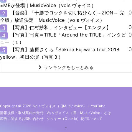
≠MEが登場｜MusicVoice（vois ヴォイス）
0
【音楽】「十勝でロックを切り拓ひらく～ZION～ 完
2
全版」放送決定｜MusicVoice（vois ヴォイス）
0
【写真】仁村紗和、インタビュー【エンタメ】
3
0
【写真】写真＝TRUE「Around the TRUE」インタビ
4
ュー（１）
0
【写真】藤原さくら「Sakura Fujiwara tour 2018
5
yellow」初日公演（写真３）
ランキングをもっとみる
Copyright © 2026. vois ヴォイス（旧MusicVoice）
-
YouTube
情報提供・取材案内の受付
Vois ヴォイス（旧・MusicVoice）とは
広告に関するお問い合わせ
クッキー（cookie）使用について
-