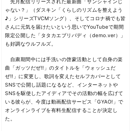
先月配信リリースされた最新曲「サンシャインじ
ゃない？」（ダスキン「くらしのリズムを整えよう
♪」シリーズTVCMソング）、そしてコロナ禍でも皆
さんに元気を届けたいという思いでYouTubeで期間
限定公開した「タタカエブリバディ（demo.ver）」
も好調なウルフルズ。
自粛期間中には手洗いの啓蒙活動として自身の楽
曲「ガッツだぜ!!」のタイトルを「ウォッシュだ
ぜ!!」に変更し、歌詞を変えたセルフカバーとして
SNSで公開し話題になるなど、インターネットや
SNSを駆使したアイディアでその活動の幅を広げて
いる彼らが、今度は動画配信サービス「GYAO!」で
オンラインライブを有料生配信することが決定し
た。