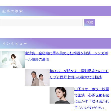
記事の検索
インタビュー
南沙良、金密輸に手を染める妊婦役を熱演 シンガポ
ール撮影の裏側
舘ひろしが明かす、撮影現場でのアド
リブと西野七瀬への絶大な信頼感
山下リオ、ホラー映画
で主演 心霊現象も役
に活かす「取り憑かれ
てもいい役だから」