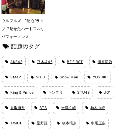
ウルフルズ、”配心”ライ
ブで魅せたハートフルな
パフォーマンス
話題のタグ
7月22日 18時00分
AKB48
乃木坂46
BE:FIRST
指原莉乃
SMAP
NiziU
Snow Man
YOSHIKI
King & Prince
キンプリ
STU48
JO1
香取慎吾
BTS
米津玄師
柏木由紀
TWICE
星野源
橋本環奈
中居正広