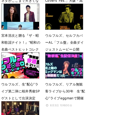
ネタがここまで大きくな
Covers’ Fes.」大阪・高
るなんて」
槻市で開催決定
12月13日 20時22分
10月24日 14時00分
宮本浩次と贈る『ザ・昭
ウルフルズ、セルフカバ
和歌謡ナイト！』“昭和の
ーAL「フル盤」全曲ダイ
名曲ベストヒットコレク
ジェストムービー公開
ション”ラインナップ公
12月4日 16時37分
開：「The Covers」
3月15日 18時00分
ウルフルズ、生“配心”ラ
ウルフルズ、リアル無観
イブ第二弾に桜井秀俊SP
客ライブから30年 生“配
ゲストとして出演決定
心”ライブeggmanで開催
8月16日 12時00分
8月3日 10時00分