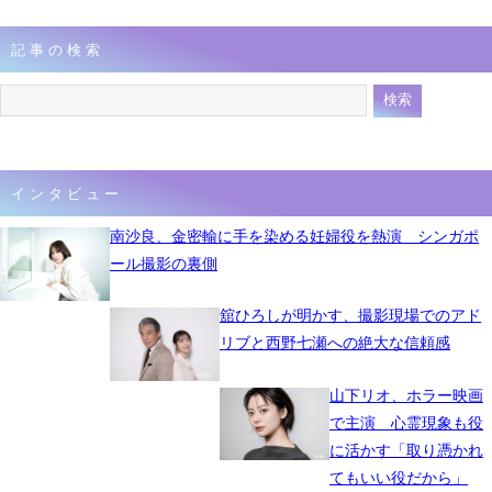
記事の検索
インタビュー
南沙良、金密輸に手を染める妊婦役を熱演 シンガポ
ール撮影の裏側
舘ひろしが明かす、撮影現場でのアド
リブと西野七瀬への絶大な信頼感
山下リオ、ホラー映画
で主演 心霊現象も役
に活かす「取り憑かれ
てもいい役だから」