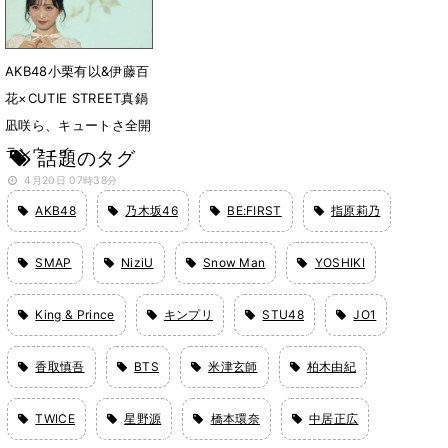
AKB48小栗有以&伊藤百
花×CUTIE STREET真鍋
凪咲ら、キュートさ全開
ランウェイ
話題のタグ
4月20日 07時38分
AKB48
乃木坂46
BE:FIRST
指原莉乃
SMAP
NiziU
Snow Man
YOSHIKI
King & Prince
キンプリ
STU48
JO1
香取慎吾
BTS
米津玄師
柏木由紀
TWICE
星野源
橋本環奈
中居正広