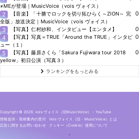
≠MEが登場｜MusicVoice（vois ヴォイス）
0
【音楽】「十勝でロックを切り拓ひらく～ZION～ 完
2
全版」放送決定｜MusicVoice（vois ヴォイス）
0
【写真】仁村紗和、インタビュー【エンタメ】
3
0
【写真】写真＝TRUE「Around the TRUE」インタビ
4
ュー（１）
0
【写真】藤原さくら「Sakura Fujiwara tour 2018
5
yellow」初日公演（写真３）
ランキングをもっとみる
Copyright © 2026. vois ヴォイス（旧MusicVoice）
-
YouTube
情報提供・取材案内の受付
Vois ヴォイス（旧・MusicVoice）とは
広告に関するお問い合わせ
クッキー（cookie）使用について
-