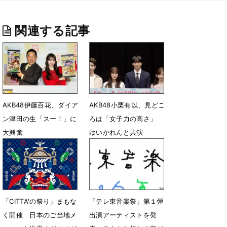
関連する記事
AKB48伊藤百花、ダイア
AKB48小栗有以、見どこ
ン津田の生「スー！」に
ろは「女子力の高さ」
大興奮
ゆいかれんと共演
8月2日 07時02分
7月13日 14時17分
「CITTA'の祭り」まもな
「テレ東音楽祭」第１弾
く開催 ⽇本のご当地メ
出演アーティストを発