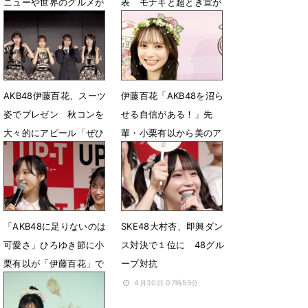
ニューや世界のグルメが
表 モナキと超とき宣が
100種類以上集結
福岡の意外なスポットか
ら生中継
6月17日 19時00分
6月15日 12時00分
AKB48伊藤百花、スーツ
伊藤百花「AKB48を沼ら
姿でプレゼン 秋コンを
せる自信がある！」先
大々的にアピール「ぜひ
輩・小栗有以から美のア
注目して頂けたら！」
ドバイスも
6月6日 08時10分
5月6日 05時52分
「AKB48に足りないのは
SKE48大村杏、即興ダン
可愛さ」ひろゆき節に小
ス対決で１位に 48グル
栗有以が「伊藤百花」で
ープ対抗
対抗「います！」
4月30日 07時59分
4月30日 08時12分