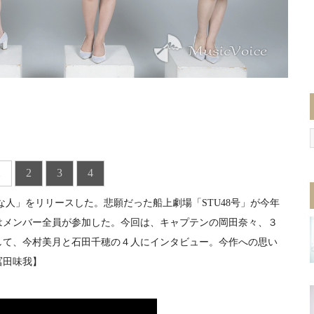
1
2
3
4
きな人」をリリースした。悲願だった船上劇場「STU48号」が今年
はメンバー全員が参加した。今回は、キャプテンの岡田奈々、３
して、今村美月と石田千穂の４人にインタビュー。今作への思い
冨田味我】