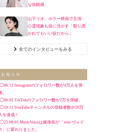
な信頼感
山下リオ、ホラー映画で主演
心霊現象も役に活かす「取り憑
かれてもいい役だから」
全てのインタビューをみる
お知らせ
◯06.12 Instagramのフォロワー数が4万人を突
破。
◯06.01 TikTokのフォロワー数が2万を突破。
◯10.11 YouTubeチャンネルの登録者数が20万
人を達成！
◯25.08.01 MusicVoiceは媒体名が「vois ヴォイ
ス」に変わりました。