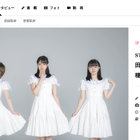
ンタビュー
連 載
フォト
動 画
収録取材
密着取材