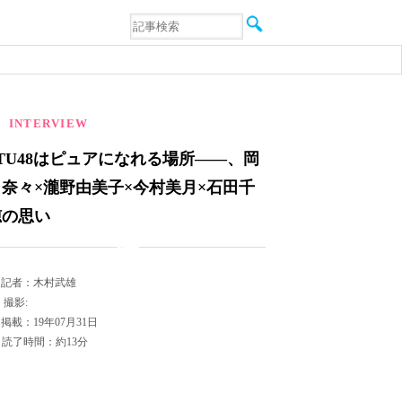
音楽
エンタメ
インタビュー
動画
連載
INTERVIEW
フォト
STU48はピュアになれる場所――、岡
田奈々×瀧野由美子×今村美月×石田千
穂の思い
記者：木村武雄
撮影:
掲載：19年07月31日
読了時間：約13分