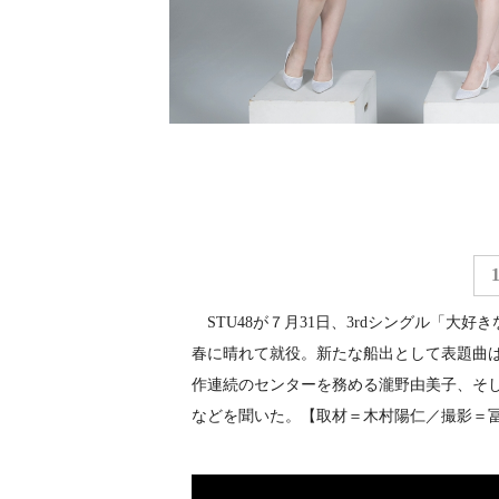
STU48が７月31日、3rdシングル「大好
春に晴れて就役。新たな船出として表題曲
作連続のセンターを務める瀧野由美子、そ
などを聞いた。【取材＝木村陽仁／撮影＝