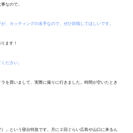
大事なので。
マが、カッティングの名手なので、ぜひ目指してほしいです。
張ります！
てください。
メラを買いまして、実際に撮りに行きました。時間が空いたとき
ぜ）」という寝台特急です。月に２回ぐらい広島や山口に来るん