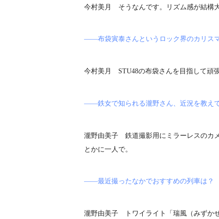
今村美月 そうなんです。リズム感が結構
――布袋寅泰さんというロック界のカリス
今村美月 STU48の布袋さんを目指して頑
――鉄女で知られる瀧野さん、近況を教え
瀧野由美子 鉄道撮影用にミラーレスのカ
とかに一人で。
――最近撮ったなかでおすすめの列車は？
瀧野由美子 トワイライト「瑞風（みずか