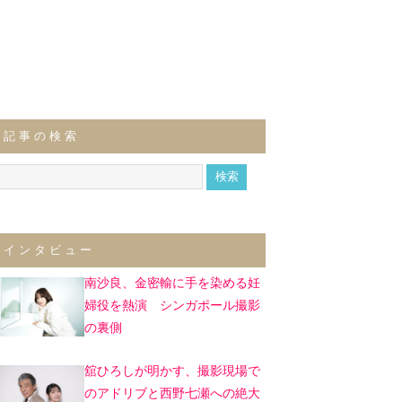
記事の検索
インタビュー
南沙良、金密輸に手を染める妊
婦役を熱演 シンガポール撮影
の裏側
舘ひろしが明かす、撮影現場で
のアドリブと西野七瀬への絶大