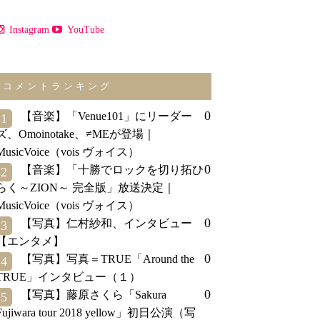
Instagram
YouTube
コメントランキング
0
【音楽】「Venue101」にリーダー
1
ズ、Omoinotake、≠MEが登場｜
MusicVoice（vois ヴォイス）
0
【音楽】「十勝でロックを切り拓ひ
2
らく～ZION～ 完全版」放送決定｜
MusicVoice（vois ヴォイス）
0
【写真】仁村紗和、インタビュー
3
【エンタメ】
0
【写真】写真＝TRUE「Around the
4
TRUE」インタビュー（１）
0
【写真】藤原さくら「Sakura
5
Fujiwara tour 2018 yellow」初日公演（写