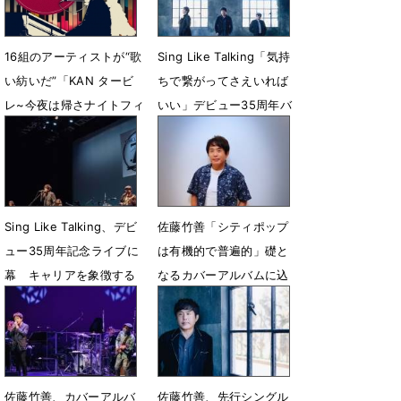
16組のアーティストが“歌
Sing Like Talking「気持
い紡いだ”「KAN タービ
ちで繋がってさえいれば
レ~今夜は帰さナイトフィ
いい」デビュー35周年バ
ーバー~」ライブBlu-ray
ンドへの想い
発売
10月19日 18時00分
4月23日 12時12分
Sing Like Talking、デビ
佐藤竹善「シティポップ
ュー35周年記念ライブに
は有機的で普遍的」礎と
幕 キャリアを象徴する
なるカバーアルバムに込
演奏を披露
めた想いとは
10月2日 22時37分
11月11日 12時00分
佐藤竹善、カバーアルバ
佐藤竹善、先行シングル