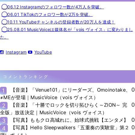
◯06.12 Instagramのフォロワー数が4万人を突破。
◯06.01 TikTokのフォロワー数が2万を突破。
◯10.11 YouTubeチャンネルの登録者数が20万人を達成！
◯25.08.01 MusicVoiceは媒体名が「vois ヴォイス」に変わりまし
た。
Instagram
YouTube
コメントランキング
0
【音楽】「Venue101」にリーダーズ、Omoinotake、
1
≠MEが登場｜MusicVoice（vois ヴォイス）
0
【音楽】「十勝でロックを切り拓ひらく～ZION～ 完
2
全版」放送決定｜MusicVoice（vois ヴォイス）
0
【写真】ももクロ高城れに、始球式挑戦【エンタメ】
3
0
【写真】Hello Sleepwalkers「五重奏の実験室」第２
4