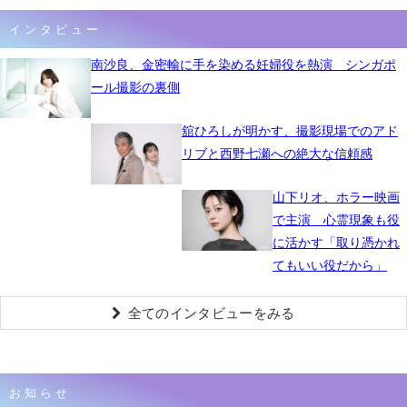
インタビュー
南沙良、金密輸に手を染める妊婦役を熱演 シンガポ
ール撮影の裏側
舘ひろしが明かす、撮影現場でのアド
リブと西野七瀬への絶大な信頼感
山下リオ、ホラー映画
で主演 心霊現象も役
に活かす「取り憑かれ
てもいい役だから」
全てのインタビューをみる
お知らせ