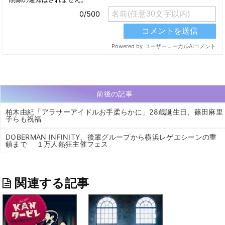
前後の記事
柏木由紀「アラサーアイドルお手柔らかに」28歳誕生日、篠田麻里
子らも祝福
DOBERMAN INFINITY、後輩グループから横浜レゲエシーンの重
鎮まで １万人熱狂主催フェス
関連する記事