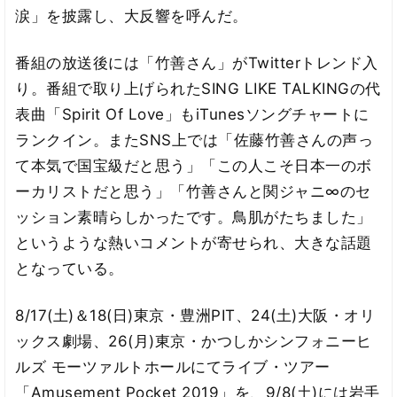
涙」を披露し、大反響を呼んだ。
番組の放送後には「竹善さん」がTwitterトレンド入
り。番組で取り上げられたSING LIKE TALKINGの代
表曲「Spirit Of Love」もiTunesソングチャートに
ランクイン。またSNS上では「佐藤竹善さんの声っ
て本気で国宝級だと思う」「この人こそ日本一のボ
ーカリストだと思う」「竹善さんと関ジャニ∞のセ
ッション素晴らしかったです。鳥肌がたちました」
というような熱いコメントが寄せられ、大きな話題
となっている。
8/17(土)＆18(日)東京・豊洲PIT、24(土)大阪・オリ
ックス劇場、26(月)東京・かつしかシンフォニーヒ
ルズ モーツァルトホールにてライブ・ツアー
「Amusement Pocket 2019」を、9/8(土)には岩手