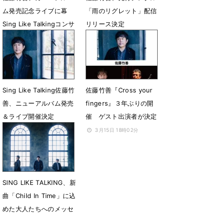
ム発売記念ライブに幕
「雨のリグレット」配信
Sing Like Talkingコンサ
リリース決定
ート開催を発表
8月26日 23時48分
10月10日 07時00分
Sing Like Talking佐藤竹
佐藤竹善『Cross your
善、ニューアルバム発売
fingers』３年ぶりの開
＆ライブ開催決定
催 ゲスト出演者が決定
6月10日 12時03分
3月15日 18時02分
SING LIKE TALKING、新
曲「Child In Time」に込
めた大人たちへのメッセ