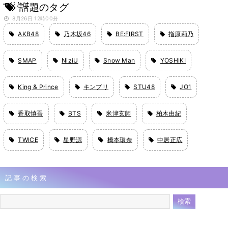
ージとは
話題のタグ
8月26日 12時00分
AKB48
乃木坂46
BE:FIRST
指原莉乃
SMAP
NiziU
Snow Man
YOSHIKI
King & Prince
キンプリ
STU48
JO1
香取慎吾
BTS
米津玄師
柏木由紀
TWICE
星野源
橋本環奈
中居正広
記事の検索