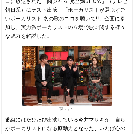
日に放送された「関ジャム 完全燃SHOW」（テレビ
朝日系）にゲスト出演。「ボーカリストが選ぶすご
いボーカリスト あの歌のココを聴いて!!」企画に参
加し、実力派ボーカリストの立場で歌に関する様々
な魅力を解説した。
「関ジャム」
番組にはたびたび出演している今井マサキが、自ら
がボーカリストになる原動力となった、いわば心の