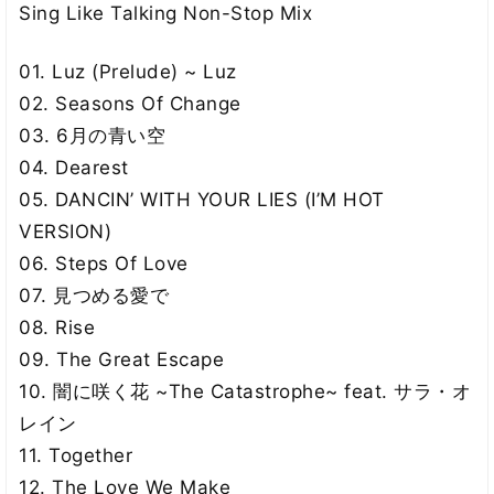
Sing Like Talking Non-Stop Mix
01. Luz (Prelude) ~ Luz
02. Seasons Of Change
03. 6月の青い空
04. Dearest
05. DANCIN’ WITH YOUR LIES (I’M HOT
VERSION)
06. Steps Of Love
07. 見つめる愛で
08. Rise
09. The Great Escape
10. 闇に咲く花 ~The Catastrophe~ feat. サラ・オ
レイン
11. Together
12. The Love We Make