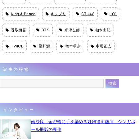
King & Prince
キンプリ
STU48
JO1
香取慎吾
BTS
米津玄師
柏木由紀
TWICE
星野源
橋本環奈
中居正広
記事の検索
インタビュー
南沙良、金密輸に手を染める妊婦役を熱演 シンガポ
ール撮影の裏側