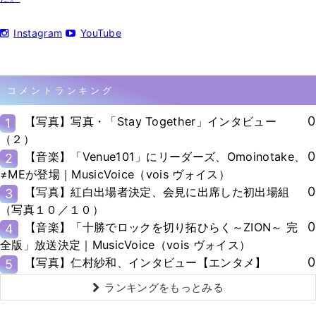
Instagram
YouTube
コメントランキング
0
【写真】写真・「Stay Together」インタビュー
1
（２）
0
【音楽】「Venue101」にリーダーズ、Omoinotake、
2
≠MEが登場｜MusicVoice（vois ヴォイス）
0
【写真】紅白出場者決定、会見に出席した初出場組
3
（写真１０／１０）
0
【音楽】「十勝でロックを切り拓ひらく～ZION～ 完
4
全版」放送決定｜MusicVoice（vois ヴォイス）
0
【写真】仁村紗和、インタビュー【エンタメ】
5
ランキングをもっとみる