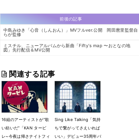
前後の記事
中島みゆき「心音（しんおん）」MVフルver.公開 岡田麿里監督自
らが監修
ミスチル、ニューアルバムから新曲「Fiftyʼs map 〜おとなの地
図」先行配信＆MV公開
関連する記事
16組のアーティストが“歌
Sing Like Talking「気持
い紡いだ”「KAN タービ
ちで繋がってさえいれば
レ~今夜は帰さナイトフィ
いい」デビュー35周年バ