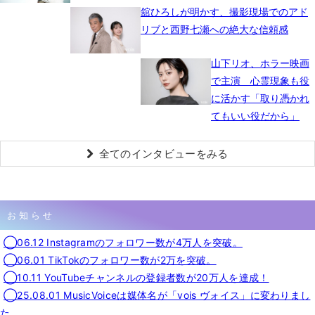
舘ひろしが明かす、撮影現場でのアド
リブと西野七瀬への絶大な信頼感
山下リオ、ホラー映画
で主演 心霊現象も役
に活かす「取り憑かれ
てもいい役だから」
全てのインタビューをみる
お知らせ
◯06.12 Instagramのフォロワー数が4万人を突破。
◯06.01 TikTokのフォロワー数が2万を突破。
◯10.11 YouTubeチャンネルの登録者数が20万人を達成！
◯25.08.01 MusicVoiceは媒体名が「vois ヴォイス」に変わりまし
た。