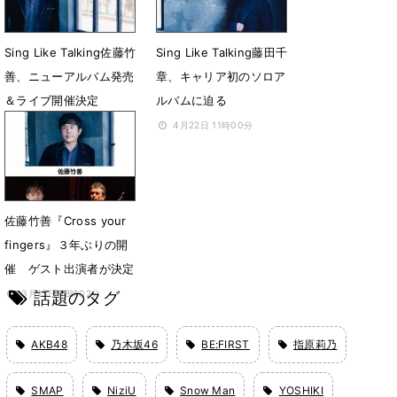
Sing Like Talking佐藤竹
Sing Like Talking藤田千
善、ニューアルバム発売
章、キャリア初のソロア
＆ライブ開催決定
ルバムに迫る
6月10日 12時03分
4月22日 11時00分
佐藤竹善『Cross your
fingers』３年ぶりの開
催 ゲスト出演者が決定
話題のタグ
3月15日 18時02分
AKB48
乃木坂46
BE:FIRST
指原莉乃
SMAP
NiziU
Snow Man
YOSHIKI