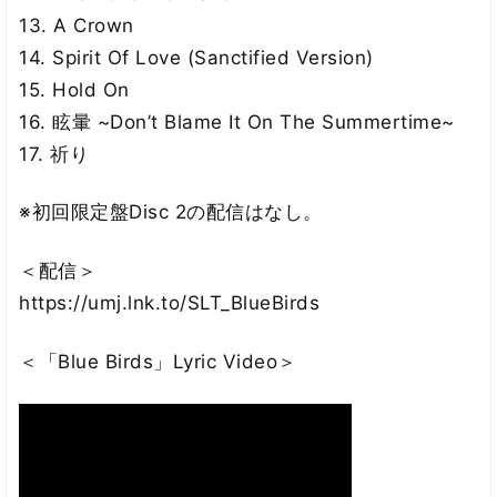
13. A Crown
14. Spirit Of Love (Sanctified Version)
15. Hold On
16. 眩暈 ~Don’t Blame It On The Summertime~
17. 祈り
※初回限定盤Disc 2の配信はなし。
＜配信＞
https://umj.lnk.to/SLT_BlueBirds
＜「Blue Birds」Lyric Video＞