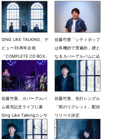
ーバー~」ライブBlu-ray
ンドへの想い
発売
10月19日 18時00分
4月23日 12時12分
SING LIKE TALKING、デ
佐藤竹善「シティポップ
ビュー35周年企画
は有機的で普遍的」礎と
「COMPLETE CD BOX」
なるカバーアルバムに込
発売決定
めた想いとは
1月10日 23時28分
11月11日 12時00分
佐藤竹善、カバーアルバ
佐藤竹善、先行シングル
ム発売記念ライブに幕
「雨のリグレット」配信
Sing Like Talkingコンサ
リリース決定
ート開催を発表
8月26日 23時48分
10月10日 07時00分