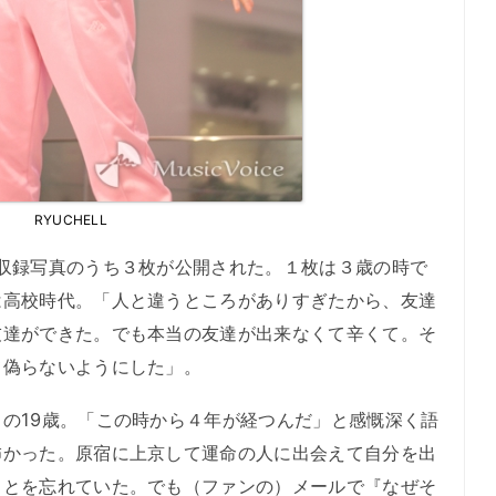
RYUCHELL
収録写真のうち３枚が公開された。１枚は３歳の時で
は高校時代。「人と違うところがありすぎたから、友達
友達ができた。でも本当の友達が出来なくて辛くて。そ
て偽らないようにした」。
の19歳。「この時から４年が経つんだ」と感慨深く語
怖かった。原宿に上京して運命の人に出会えて自分を出
ことを忘れていた。でも（ファンの）メールで『なぜそ