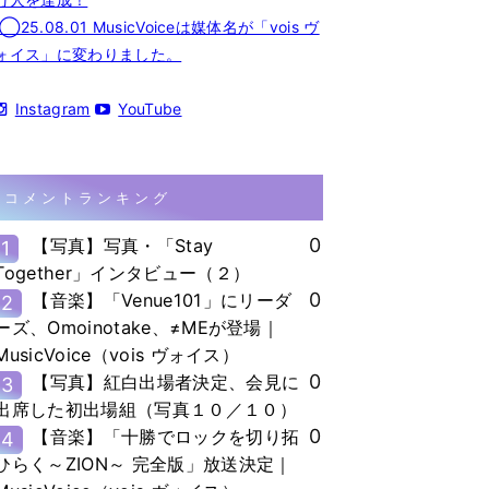
◯25.08.01 MusicVoiceは媒体名が「vois ヴ
ォイス」に変わりました。
Instagram
YouTube
コメントランキング
0
【写真】写真・「Stay
1
Together」インタビュー（２）
0
【音楽】「Venue101」にリーダ
2
ーズ、Omoinotake、≠MEが登場｜
MusicVoice（vois ヴォイス）
0
【写真】紅白出場者決定、会見に
3
出席した初出場組（写真１０／１０）
0
【音楽】「十勝でロックを切り拓
4
ひらく～ZION～ 完全版」放送決定｜