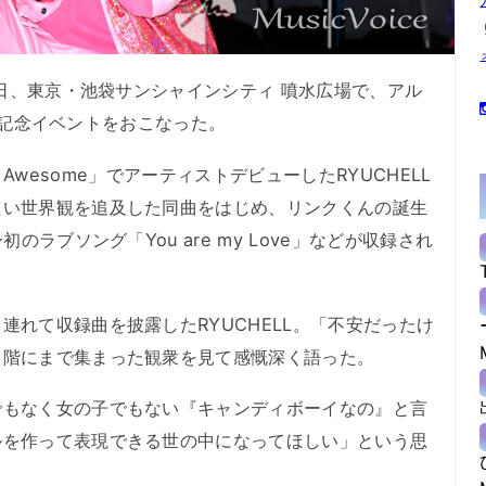
９日、東京・池袋サンシャインシティ 噴水広場で、アル
の発売記念イベントをおこなった。
u're Awesome」でアーティストデビューしたRYUCHELL
たい世界観を追及した同曲をはじめ、リンクくんの誕生
のラブソング「You are my Love」などが収録され
れて収録曲を披露したRYUCHELL。「不安だったけ
４階にまで集まった観衆を見て感慨深く語った。
もなく女の子でもない『キャンディボーイなの』と言
ルを作って表現できる世の中になってほしい」という思