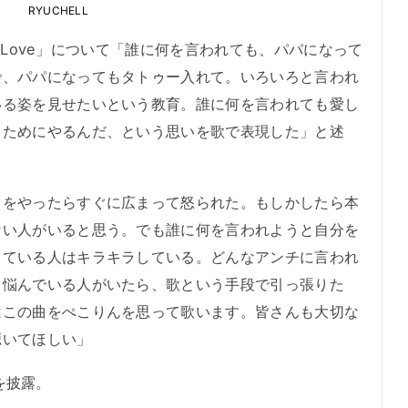
RYUCHELL
y Love」について「誰に何を言われても、パパになって
で、パパになってもタトゥー入れて。いろいろと言われ
いる姿を見せたいという教育。誰に何を言われても愛し
るためにやるんだ、という思いを歌で表現した」と述
をやったらすぐに広まって怒られた。もしかしたら本
ない人がいると思う。でも誰に何を言われようと自分を
している人はキラキラしている。どんなアンチに言われ
。悩んでいる人がいたら、歌という手段で引っ張りた
はこの曲をぺこりんを思って歌います。皆さんも大切な
聴いてほしい」
」を披露。