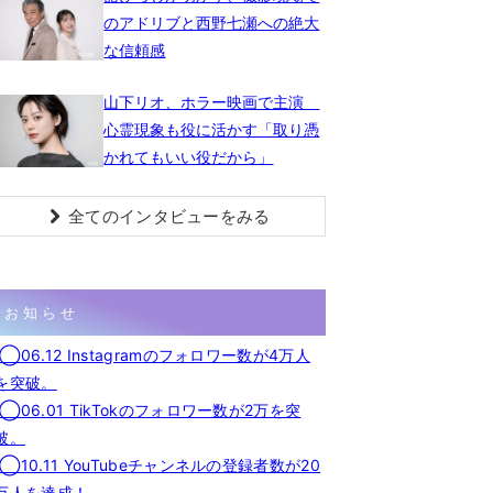
のアドリブと西野七瀬への絶大
な信頼感
山下リオ、ホラー映画で主演
心霊現象も役に活かす「取り憑
かれてもいい役だから」
全てのインタビューをみる
お知らせ
◯06.12 Instagramのフォロワー数が4万人
を突破。
◯06.01 TikTokのフォロワー数が2万を突
破。
◯10.11 YouTubeチャンネルの登録者数が20
万人を達成！