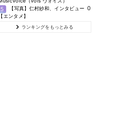
MusicVoice（vois ヴォイス）
0
【写真】仁村紗和、インタビュー
5
【エンタメ】
ランキングをもっとみる