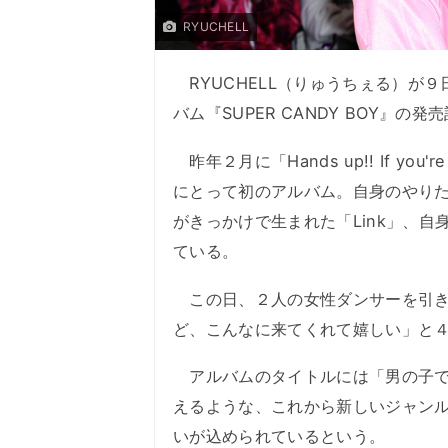
RYUCHELL
RYUCHELL（りゅうちぇる）が
バム『SUPER CANDY BOY』
昨年２月に「Hands up!! If yo
にとって初のアルバム。自身のやり
がきっかけで生まれた「Link」、自身初
ている。
この日、２人の女性ダンサーを引き連
ど、こんなに来てくれて嬉しい」と
アルバムのタイトルには「男の子で
えるような、これから新しいジャン
いが込められているという。