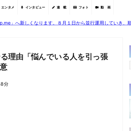
エンタメ
インタビュー
連 載
フォト
動 画
sjp.me」へ新しくなります。８月１日から並行運用していき
をやる理由「悩んでいる人を引っ張
意
48分