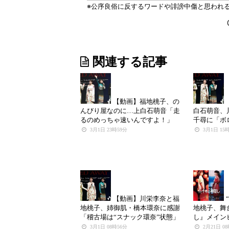
関連する記事
【動画】福地桃子、の
んびり屋なのに…上白石萌音「走
白石萌音、
るのめっちゃ速いんですよ！」
千尋に「ボ
3月1日 23時59分
3月1日 15
【動画】川栄李奈と福
地桃子、姉御肌・橋本環奈に感謝
地桃子、舞
「稽古場は“スナック環奈”状態」
し』メイン
3月1日 08時56分
2月21日 0