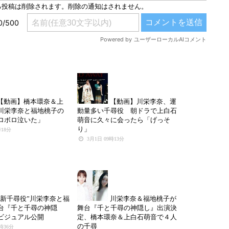
【動画】橋本環奈＆上
【動画】川栄李奈、運
川栄李奈と福地桃子の
動量多い千尋役 朝ドラで上白石
ロボロ泣いた」
萌音に久々に会ったら「げっそ
り」
時18分
3月1日 09時13分
“新千尋役”川栄李奈と福
川栄李奈＆福地桃子が
台『千と千尋の神隠
舞台『千と千尋の神隠し』出演決
ビジュアル公開
定、橋本環奈＆上白石萌音で４人
の千尋
8時36分