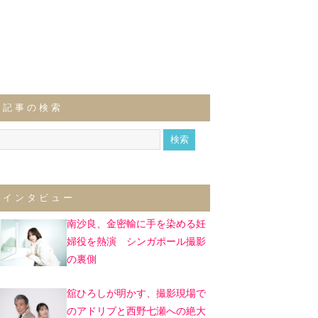
記事の検索
インタビュー
南沙良、金密輸に手を染める妊
婦役を熱演 シンガポール撮影
の裏側
舘ひろしが明かす、撮影現場で
のアドリブと西野七瀬への絶大