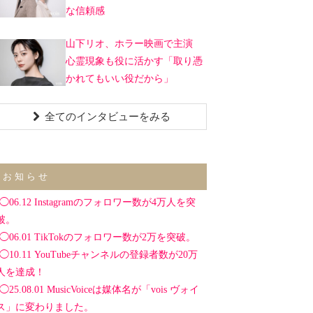
な信頼感
山下リオ、ホラー映画で主演
心霊現象も役に活かす「取り憑
かれてもいい役だから」
全てのインタビューをみる
お知らせ
◯06.12 Instagramのフォロワー数が4万人を突
破。
◯06.01 TikTokのフォロワー数が2万を突破。
◯10.11 YouTubeチャンネルの登録者数が20万
人を達成！
◯25.08.01 MusicVoiceは媒体名が「vois ヴォイ
ス」に変わりました。