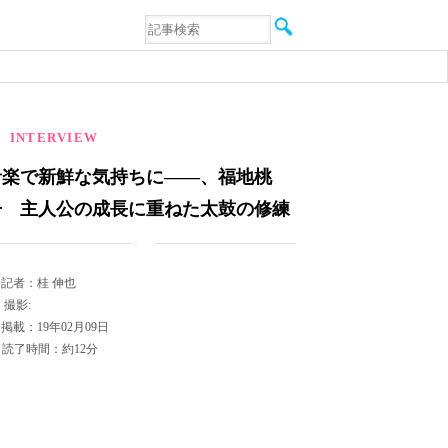
音楽
エンタメ
インタビュー
動画
連載
INTERVIEW
フォト
音楽で新鮮な気持ちに――、福地桃
子 主人公の成長に重ねた太鼓の修練
記者：桂 伸也
撮影:
掲載：19年02月09日
読了時間：約12分