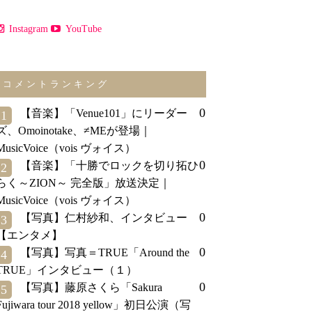
Instagram
YouTube
コメントランキング
0
【音楽】「Venue101」にリーダー
1
ズ、Omoinotake、≠MEが登場｜
MusicVoice（vois ヴォイス）
0
【音楽】「十勝でロックを切り拓ひ
2
らく～ZION～ 完全版」放送決定｜
MusicVoice（vois ヴォイス）
0
【写真】仁村紗和、インタビュー
3
【エンタメ】
0
【写真】写真＝TRUE「Around the
4
TRUE」インタビュー（１）
0
【写真】藤原さくら「Sakura
5
Fujiwara tour 2018 yellow」初日公演（写