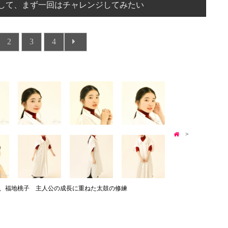
対して、まず一回はチャレンジしてみたい
2
3
4
>
、福地桃子 主人公の成長に重ねた太鼓の修練