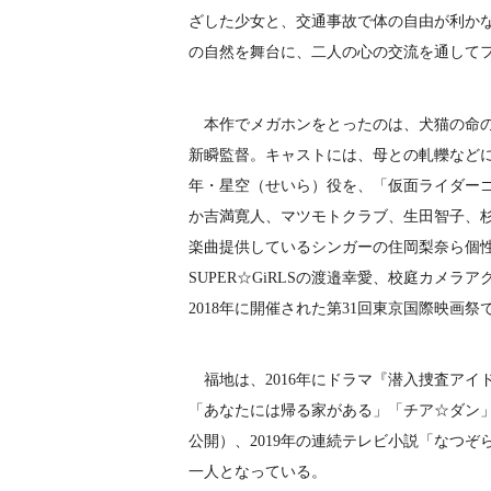
ざした少女と、交通事故で体の自由が利か
の自然を舞台に、二人の心の交流を通して
本作でメガホンをとったのは、犬猫の命の
新瞬監督。キャストには、母との軋轢など
年・星空（せいら）役を、「仮面ライダー
か吉満寛人、マツモトクラブ、生田智子、
楽曲提供しているシンガーの住岡梨奈ら個
SUPER☆GiRLSの渡邉幸愛、校庭カメ
2018年に開催された第31回東京国際映画
福地は、2016年にドラマ『潜入捜査アイ
「あなたには帰る家がある」「チア☆ダン」な
公開）、2019年の連続テレビ小説「なつ
一人となっている。