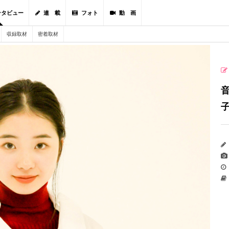
ンタビュー
連 載
フォト
動 画
収録取材
密着取材