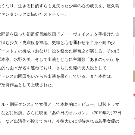
なくなり、生きる目的すらも見失った少年の心の成長を、屋久島
ファンタジックに描いたストーリー。
問題を扱った初監督長編映画『ノー・ヴォイス』を手掛けた古
に悩む少女・史織役を福地、史織と心を通わせる半身不随の少
ゴースト」の御成（おなり）役を務めた柳喬之が演じる。そのほ
杉本彩、水野久美、そして出演とともに主題歌「あまのがわ」を
性的な面々が名を連ねており、さらに史織の友人役として
ラアクトレスの園田あいからも出演を果たしている。また本作は、
祭で招待作品として上映された。
ドル・刑事ダンス』で女優として本格的にデビュー、以後ドラマ
どに出演。さらに映画『あの日のオルガン』（2019年2月22日
ぞら」など出演作が控えており、今後大いに期待される若手女優の