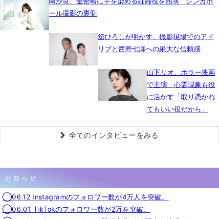
南沙良、金密輸に手を染める妊婦役を熱演 シンガポ
ール撮影の裏側
舘ひろしが明かす、撮影現場でのアド
リブと西野七瀬への絶大な信頼感
山下リオ、ホラー映画
で主演 心霊現象も役
に活かす「取り憑かれ
てもいい役だから」
全てのインタビューをみる
お知らせ
◯06.12 Instagramのフォロワー数が4万人を突破。
◯06.01 TikTokのフォロワー数が2万を突破。