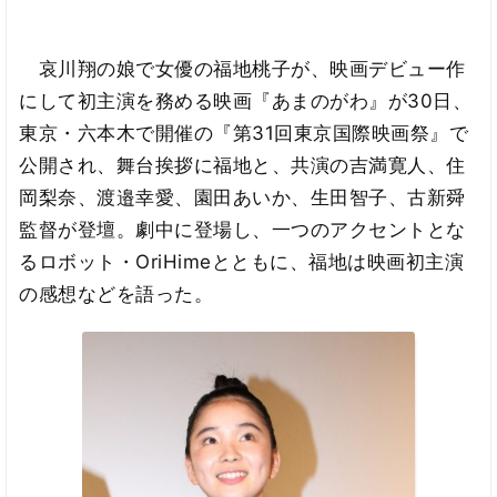
哀川翔の娘で女優の福地桃子が、映画デビュー作
にして初主演を務める映画『あまのがわ』が30日、
東京・六本木で開催の『第31回東京国際映画祭』で
公開され、舞台挨拶に福地と、共演の吉満寛人、住
岡梨奈、渡邉幸愛、園田あいか、生田智子、古新舜
監督が登壇。劇中に登場し、一つのアクセントとな
るロボット・OriHimeとともに、福地は映画初主演
の感想などを語った。