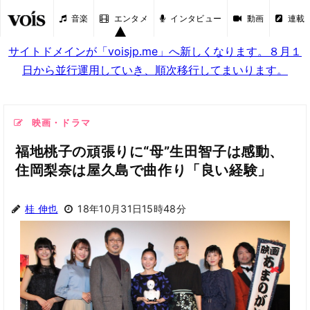
音楽
エンタメ
インタビュー
動画
連載
サイトドメインが「voisjp.me」へ新しくなります。８月１
日から並行運用していき、順次移行してまいります。
映画・ドラマ
福地桃子の頑張りに“母”生田智子は感動、
住岡梨奈は屋久島で曲作り「良い経験」
桂 伸也
18年10月31日15時48分