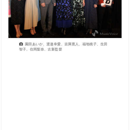
園田あいか、渡邉幸愛、吉満寛人、福地桃子、生田
智子、住岡梨奈、古新監督