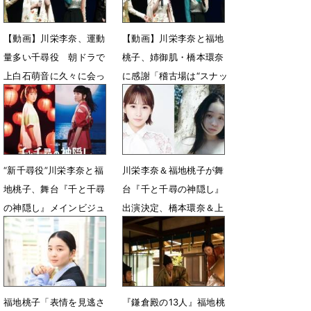
【動画】川栄李奈、運動
【動画】川栄李奈と福地
量多い千尋役 朝ドラで
桃子、姉御肌・橋本環奈
上白石萌音に久々に会っ
に感謝「稽古場は“スナッ
たら「げっそり」
ク環奈”状態」
3月1日 09時13分
3月1日 08時56分
“新千尋役”川栄李奈と福
川栄李奈＆福地桃子が舞
地桃子、舞台『千と千尋
台『千と千尋の神隠し』
の神隠し』メインビジュ
出演決定、橋本環奈＆上
アル公開
白石萌音で４人の千尋
2月21日 08時36分
8月28日 08時26分
福地桃子「表情を見逃さ
『鎌倉殿の13人』福地桃