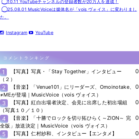
◯10.11 YouTubeチャンネルの登録者数が20万人を達成！
◯25.08.01 MusicVoiceは媒体名が「vois ヴォイス」に変わりまし
た。
Instagram
YouTube
コメントランキング
0
【写真】写真・「Stay Together」インタビュー
1
（２）
0
【音楽】「Venue101」にリーダーズ、Omoinotake、
2
≠MEが登場｜MusicVoice（vois ヴォイス）
0
【写真】紅白出場者決定、会見に出席した初出場組
3
（写真１０／１０）
0
【音楽】「十勝でロックを切り拓ひらく～ZION～ 完
4
全版」放送決定｜MusicVoice（vois ヴォイス）
0
【写真】仁村紗和、インタビュー【エンタメ】
5