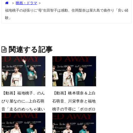
>
映画・ドラマ
>
福地桃子の頑張りに“母”生田智子は感動、住岡梨奈は屋久島で曲作り「良い経
験」
関連する記事
【動画】福地桃子、のん
【動画】橋本環奈＆上白
びり屋なのに…上白石萌
石萌音、川栄李奈と福地
音「走るのめっちゃ速い
桃子の千尋に「ボロボロ
んですよ！」
泣いた」
3月1日 23時59分
3月1日 15時18分