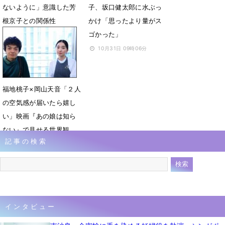
ないように」意識した芳
子、坂口健太郎に水ぶっ
根京子との関係性
かけ「思ったより量がス
ゴかった」
4月26日 18時00分
10月31日 09時06分
福地桃子×岡山天音「２人
の空気感が届いたら嬉し
い」映画『あの娘は知ら
ない』で見せる世界観
記事の検索
10月3日 18時00分
インタビュー