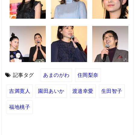
記事タグ
あまのがわ
住岡梨奈
吉満寛人
園田あいか
渡邉幸愛
生田智子
福地桃子