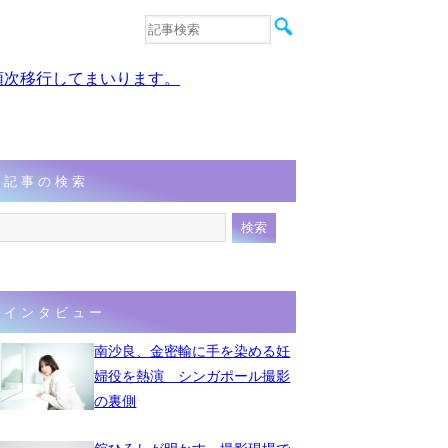
音楽
エンタメ
、順次移行してまいります。
インタビュー
動画
連載
フォト
記事の検索
インタビュー
南沙良、金密輸に手を染める妊
婦役を熱演 シンガポール撮影
の裏側