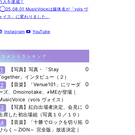
万人を達成！
◯25.08.01 MusicVoiceは媒体名が「vois ヴ
ォイス」に変わりました。
Instagram
YouTube
コメントランキング
0
【写真】写真・「Stay
1
Together」インタビュー（２）
0
【音楽】「Venue101」にリーダ
2
ーズ、Omoinotake、≠MEが登場｜
MusicVoice（vois ヴォイス）
0
【写真】紅白出場者決定、会見に
3
出席した初出場組（写真１０／１０）
0
【音楽】「十勝でロックを切り拓
4
ひらく～ZION～ 完全版」放送決定｜