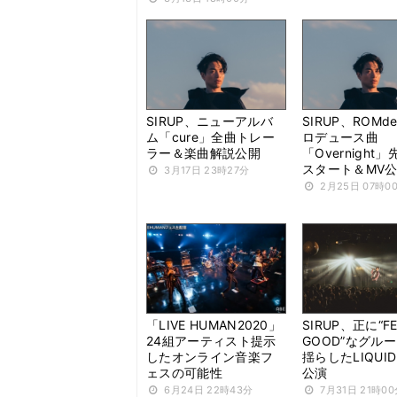
SIRUP、ニューアルバ
SIRUP、ROMde
ム「cure」全曲トレー
ロデュース曲
ラー＆楽曲解説公開
「Overnight
スタート＆MV
3月17日 23時27分
2月25日 07時0
「LIVE HUMAN2020」
SIRUP、正に“FE
24組アーティスト提示
GOOD”なグル
したオンライン音楽フ
揺らしたLIQUI
ェスの可能性
公演
6月24日 22時43分
7月31日 21時0