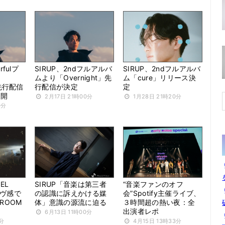
rfulプ
SIRUP、2ndフルアルバ
SIRUP、2ndフルアルバ
ムより「Overnight」先
ム「cure」リリース決
」先行配信
行配信が決定
定
公開
2月17日 21時00分
1月28日 21時20分
0分
EL
SIRUP「音楽は第三者
“音楽ファンのオフ
ーヴ感で
の認識に訴えかける媒
会”Spotify主催ライブ、
DROOM
体」意識の源流に迫る
３時間超の熱い夜：全
出演者レポ
6月13日 11時00分
0分
4月15日 13時33分