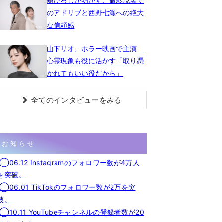
舘ひろしが明かす、撮影現場で
のアドリブと西野七瀬への絶大
な信頼感
山下リオ、ホラー映画で主演
心霊現象も役に活かす「取り憑
かれてもいい役だから」
全てのインタビューをみる
お知らせ
◯06.12 Instagramのフォロワー数が4万人
を突破。
◯06.01 TikTokのフォロワー数が2万を突
破。
◯10.11 YouTubeチャンネルの登録者数が20