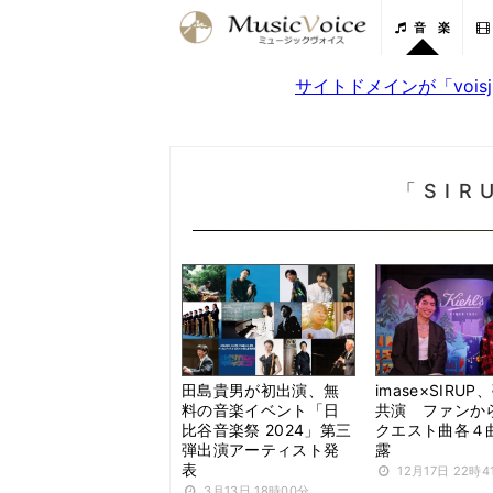
音 楽
サイトドメインが「voi
「SI
田島貴男が初出演、無
imase×SIRU
料の音楽イベント「日
共演 ファンか
比谷音楽祭 2024」第三
クエスト曲各４
弾出演アーティスト発
露
表
12月17日 22時4
3月13日 18時00分