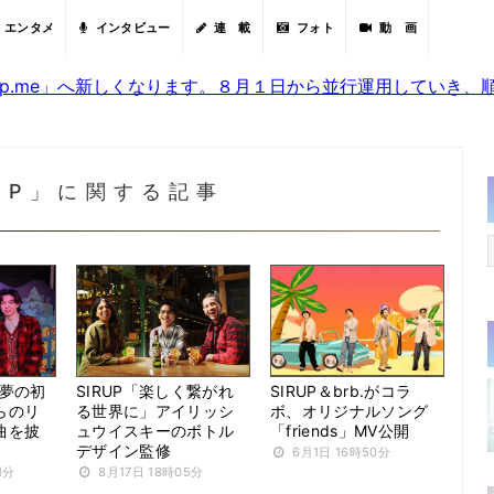
エンタメ
インタビュー
連 載
フォト
動 画
sjp.me」へ新しくなります。８月１日から並行運用していき
RUP」に関する記事
P、夢の初
SIRUP「楽しく繋がれ
SIRUP＆brb.がコラ
らのリ
る世界に」アイリッシ
ボ、オリジナルソング
曲を披
ュウイスキーのボトル
「friends」MV公開
デザイン監修
6月1日 16時50分
1分
8月17日 18時05分