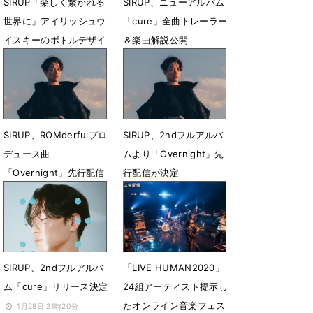
SIRUP「楽しく繋がれる
SIRUP、ニューアルバム
世界に」アイリッシュウ
「cure」全曲トレーラー
イスキーのボトルデザイ
＆楽曲解説公開
ン監修
3月17日 23時27分
8月17日 18時05分
SIRUP、ROMderfulプロ
SIRUP、2ndフルアルバ
デュース曲
ムより「Overnight」先
「Overnight」先行配信
行配信が決定
スタート＆MV公開
2月17日 21時00分
2月25日 07時00分
SIRUP、2ndフルアルバ
「LIVE HUMAN2020」
ム「cure」リリース決定
24組アーティスト提示し
たオンライン音楽フェス
1月28日 21時20分