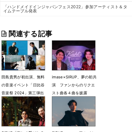
「ハンドメイドインジャパンフェス2022」参加アーティスト＆タ
イムテーブル発表
関連する記事
田島貴男が初出演、無料
imase×SIRUP、夢の初共
の音楽イベント「日比谷
演 ファンからのリクエ
音楽祭 2024」第三弾出
スト曲各４曲を披露
演アーティスト発表
12月17日 22時41分
3月13日 18時00分