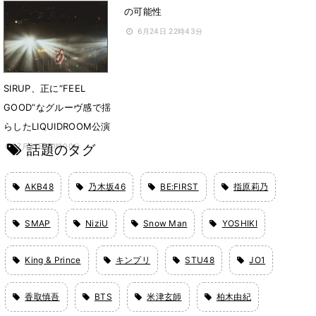
の可能性
6月24日 22時43分
SIRUP、正に“FEEL
GOOD”なグルーヴ感で揺
らしたLIQUIDROOM公演
話題のタグ
7月31日 21時00分
AKB48
乃木坂46
BE:FIRST
指原莉乃
SMAP
NiziU
Snow Man
YOSHIKI
King & Prince
キンプリ
STU48
JO1
香取慎吾
BTS
米津玄師
柏木由紀