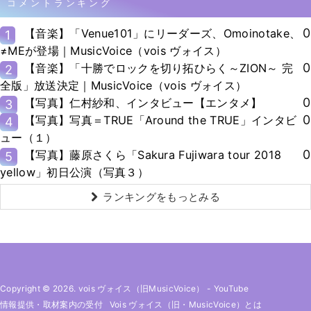
コメントランキング
0
【音楽】「Venue101」にリーダーズ、Omoinotake、
1
≠MEが登場｜MusicVoice（vois ヴォイス）
0
【音楽】「十勝でロックを切り拓ひらく～ZION～ 完
2
全版」放送決定｜MusicVoice（vois ヴォイス）
0
【写真】仁村紗和、インタビュー【エンタメ】
3
0
【写真】写真＝TRUE「Around the TRUE」インタビ
4
ュー（１）
0
【写真】藤原さくら「Sakura Fujiwara tour 2018
5
yellow」初日公演（写真３）
ランキングをもっとみる
Copyright © 2026. vois ヴォイス（旧MusicVoice）
-
YouTube
情報提供・取材案内の受付
Vois ヴォイス（旧・MusicVoice）とは