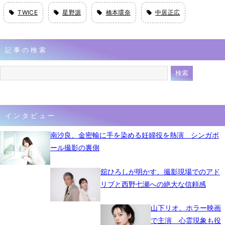
TWICE
星野源
橋本環奈
中居正広
記事の検索
インタビュー
南沙良、金密輸に手を染める妊婦役を熱演 シンガポ
ール撮影の裏側
舘ひろしが明かす、撮影現場でのアド
リブと西野七瀬への絶大な信頼感
山下リオ、ホラー映画
で主演 心霊現象も役