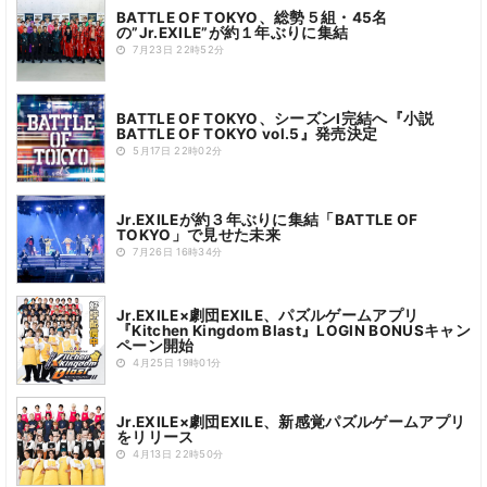
BATTLE OF TOKYO、総勢５組・45名
の”Jr.EXILE”が約１年ぶりに集結
7月23日 22時52分
BATTLE OF TOKYO、シーズンI完結へ『小説
BATTLE OF TOKYO vol.5』発売決定
5月17日 22時02分
Jr.EXILEが約３年ぶりに集結「BATTLE OF
TOKYO」で見せた未来
7月26日 16時34分
Jr.EXILE×劇団EXILE、パズルゲームアプリ
『Kitchen Kingdom Blast』LOGIN BONUSキャン
ペーン開始
4月25日 19時01分
Jr.EXILE×劇団EXILE、新感覚パズルゲームアプリ
をリリース
4月13日 22時50分