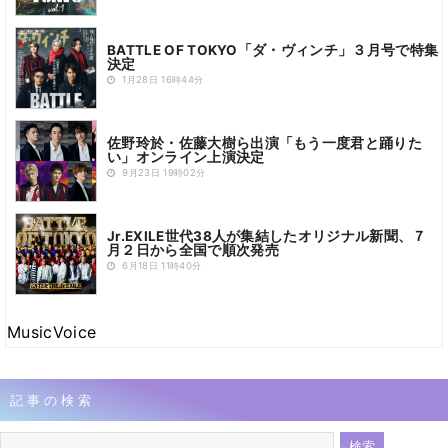
BATTLE OF TOKYO「ダ・ヴィンチ」３月号で特集
決定
1月28日 16時44分
佐野玲於・佐藤大樹ら出演「もう一度君と踊りた
い」オンライン上演決定
9月23日 19時02分
Jr.EXILE世代38人が集結したオリジナル新聞、７
月２日から全国で順次発売
6月18日 11時40分
MusicVoice
記事の検索