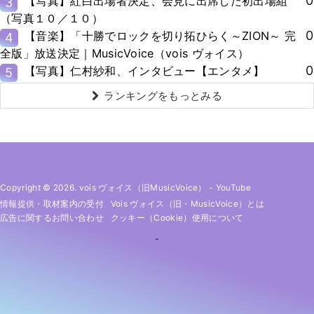
0
【写真】紅白出場者決定、会見に出席した初出場組
3
（写真１０／１０）
0
【音楽】「十勝でロックを切り拓ひらく～ZION～ 完
4
全版」放送決定｜MusicVoice（vois ヴォイス）
0
【写真】仁村紗和、インタビュー【エンタメ】
5
ランキングをもっとみる
Copyright © 2026. vois ヴォイス（旧MusicVoice）
-
YouTube
情報提供・取材案内の受付
Vois ヴォイス（旧・MusicVoice）とは
広告に関するお問い合わせ
クッキー（cookie）使用について
-