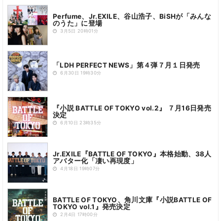
Perfume、Jr.EXILE、谷山浩子、BiSHが「みんな
のうた」に登場
3月5日 20時01分
「LDH PERFECT NEWS」第４弾７月１日発売
6月30日 19時30分
『小説 BATTLE OF TOKYO vol.2』 ７月16日発売
決定
6月10日 23時35分
Jr.EXILE『BATTLE OF TOKYO』本格始動、38人
アバター化「凄い再現度」
4月18日 19時07分
BATTLE OF TOKYO、角川文庫『小説BATTLE OF
TOKYO vol.1』発売決定
2月4日 17時00分