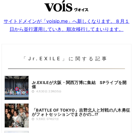
サイトドメインが「voisjp.me」へ新しくなります。８月１
日から並行運用していき、順次移行してまいります。
「Jr.EXILE」に関する記事
Jr.EXILEが大阪・関西万博に集結 SPライブを開
催
4月30日 22時35分
「BATTLE OF TOKYO」吉野北人と対戦の八木勇征
がフォトセッションでまさかの…!?
5月8日 07時21分