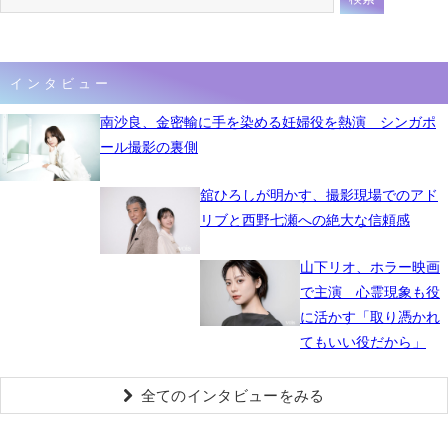
インタビュー
南沙良、金密輸に手を染める妊婦役を熱演 シンガポ
ール撮影の裏側
舘ひろしが明かす、撮影現場でのアド
リブと西野七瀬への絶大な信頼感
山下リオ、ホラー映画
で主演 心霊現象も役
に活かす「取り憑かれ
てもいい役だから」
全てのインタビューをみる