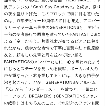
熱帯夜〜」を歌唱。夏の定番曲「HEATWAVE」、和
風アレンジの「Can't Say Goodbye」と続き、祭り
の夜を盛り上げた。このブロックで特に目を惹いた
のは、昨年デビュー10周年の節目を迎え、アニバー
サリーイヤー真っ最中のGENERATIONSと、デビュ
ー前の夢者修行で同曲を歌っていたFANTASTICSに
よる「空」だろう。片寄涼太が奏でるピアノに包ま
れながら、穏やかな表情で丁寧に言葉を紡ぐ数原龍
友と、頼もしい先輩と肩を並べて歌い踊る
FANTASTICSのメンバーたちに、心を奪われたよう
にじっとステージを見つめる観客。ボーカル4人の
声が重なった〈君を愛してる〉には、大きな拍手が
沸き起こった。だが、GENERATIONSがアルバム
『X』から「ワンダーラスト」を放つと、一気にヒ
ートアップ。DREAMERS（GENERATIONSファン
の総称）はもちろんのこと、それ以外のファンも豪