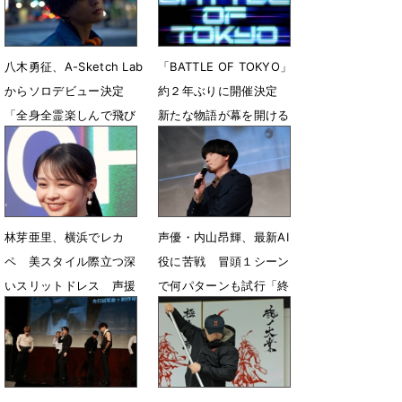
八木勇征、A-Sketch Lab
「BATTLE OF TOKYO」
からソロデビュー決定
約２年ぶりに開催決定
「全身全霊楽しんで飛び
新たな物語が幕を開ける
込んでいきたい」
5月14日 23時40分
5月23日 19時16分
林芽亜里、横浜でレカ
声優・内山昂輝、最新AI
ペ 美スタイル際立つ深
役に苦戦 冒頭１シーン
いスリットドレス 声援
で何パターンも試行「終
に笑顔
わらないと思った」
5月4日 17時07分
4月28日 22時35分