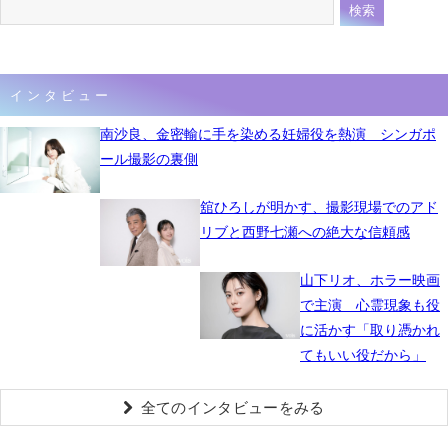
インタビュー
南沙良、金密輸に手を染める妊婦役を熱演 シンガポ
ール撮影の裏側
舘ひろしが明かす、撮影現場でのアド
リブと西野七瀬への絶大な信頼感
山下リオ、ホラー映画
で主演 心霊現象も役
に活かす「取り憑かれ
てもいい役だから」
全てのインタビューをみる