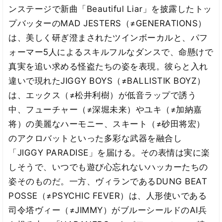
ンステージで新曲「Beautiful Liar」を披露したトッ
プバッターのMAD JESTERS（≠GENERATIONS）
は、美しく研ぎ澄まされたツインボーカルと、パフ
ォーマー5人によるスキルフルなダンスで、命懸けで
真実を追い求める怪盗たちの姿を表現。彼らと入れ
違いで現れたJIGGY BOYS（≠BALLISTIK BOYZ）
は、エックス（≠松井利樹）が低音ラップで誘う
中、フューチャー（≠深堀未来）やユキ（≠加納嘉
将）の美麗なハーモニー、スキート（≠砂田将宏）
のアクロバットといった多彩な武器を融合し
「JIGGY PARADISE」を届ける。その表情は実に楽
しそうで、いつでも遊び心忘れないハッカーたちの
姿そのものだ。一方、ヴィランであるDUNG BEAT
POSSE（≠PSYCHIC FEVER）は、人形使いである
司令塔ヴィー（≠JIMMY）がブルーシールドのAI兵