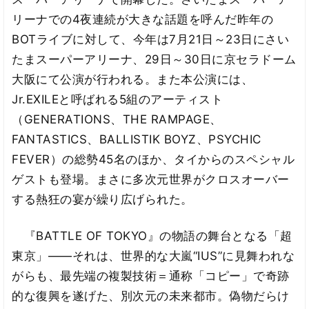
リーナでの4夜連続が大きな話題を呼んだ昨年の
BOTライブに対して、今年は7月21日～23日にさい
たまスーパーアリーナ、29日～30日に京セラドーム
大阪にて公演が行われる。また本公演には、
Jr.EXILEと呼ばれる5組のアーティスト
（GENERATIONS、THE RAMPAGE、
FANTASTICS、BALLISTIK BOYZ、PSYCHIC
FEVER）の総勢45名のほか、タイからのスペシャル
ゲストも登場。まさに多次元世界がクロスオーバー
する熱狂の宴が繰り広げられた。
『BATTLE OF TOKYO』の物語の舞台となる「超
東京」――それは、世界的な大嵐“IUS”に見舞われな
がらも、最先端の複製技術＝通称「コピー」で奇跡
的な復興を遂げた、別次元の未来都市。偽物だらけ