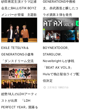
砂田将宏主演ドラマ記者
GENERATIONS中務裕
会見にBALLISTIK BOYZ
太、赤武酒造と醸したコ
メンバーが登場 主題歌
ラボ酒第３弾を発売
を生パフォーマンス
3月14日 20時14分
4月28日 21時40分
EXILE TETSUYA＆
BOYNEXTDOOR、
GENERATIONS小森隼
STARGLOW、
「ダンスドリーム交流
Novelbrightらが参戦
会」松阪市で開催 中学
「BEAT AX VOL.9」
生にダンスを通じてメッ
Huluで独占疑似ライブ配
セージを届ける
信決定
2月24日 07時00分
2月16日 18時31分
総勢18人のLDHアーティ
ストが出席 「LDH
PERFECT YEAR」開幕を