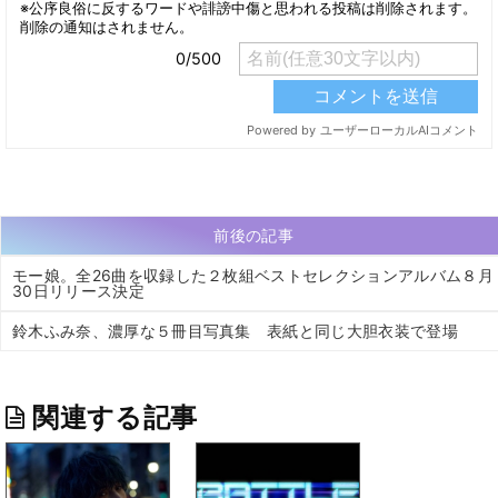
前後の記事
モー娘。全26曲を収録した２枚組ベストセレクションアルバム８月
30日リリース決定
鈴木ふみ奈、濃厚な５冊目写真集 表紙と同じ大胆衣装で登場
関連する記事