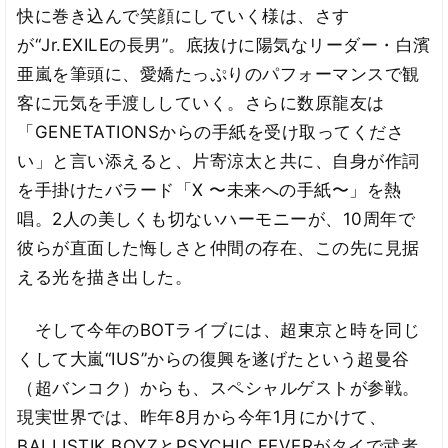
快に巻き込んで笑顔にしていく様は、さす
が“Jr.EXILEの長男”。底抜けに陽気なリーダー・白濱
亜嵐を筆頭に、愛嬌たっぷりのパフォーマンスで観
客に元気を手渡ししていく。さらに数原龍友は
「GENETATIONSからの手紙を受け取ってくださ
い」と言い添えると、片寄涼太と共に、自身が作詞
を手掛けたバラード「X 〜未来への⼿紙〜」を熱
唱。2人の美しくも切ないハーモニーが、10周年で
彼らが直面した悔しさと仲間の存在、この先に見据
える光を描き出した。
そして今年のBOTライブには、超東京と時を同じ
くして大嵐“IUS”からの復興を遂げたという超曼谷
（超バンコク）からも、スペシャルゲストが参戦。
現実世界では、昨年8月から今年1月にかけて、
BALLISTIK BOYZとPSYCHIC FEVERがタイで武者