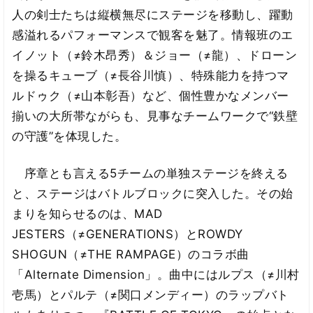
人の剣士たちは縦横無尽にステージを移動し、躍動
感溢れるパフォーマンスで観客を魅了。情報班のエ
イノット（≠鈴木昂秀）＆ジョー（≠龍）、ドローン
を操るキューブ（≠長谷川慎）、特殊能力を持つマ
ルドゥク（≠山本彰吾）など、個性豊かなメンバー
揃いの大所帯ながらも、見事なチームワークで“鉄壁
の守護”を体現した。
序章とも言える5チームの単独ステージを終える
と、ステージはバトルブロックに突入した。その始
まりを知らせるのは、MAD
JESTERS（≠GENERATIONS）とROWDY
SHOGUN（≠THE RAMPAGE）のコラボ曲
「Alternate Dimension」。曲中にはルプス（≠川村
壱馬）とパルテ（≠関口メンディー）のラップバト