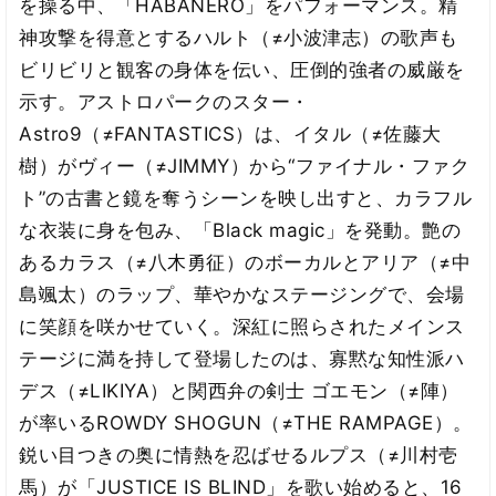
を操る中、「HABANERO」をパフォーマンス。精
神攻撃を得意とするハルト（≠小波津志）の歌声も
ビリビリと観客の身体を伝い、圧倒的強者の威厳を
示す。アストロパークのスター・
Astro9（≠FANTASTICS）は、イタル（≠佐藤大
樹）がヴィー（≠JIMMY）から“ファイナル・ファク
ト”の古書と鏡を奪うシーンを映し出すと、カラフル
な衣装に身を包み、「Black magic」を発動。艶の
あるカラス（≠八木勇征）のボーカルとアリア（≠中
島颯太）のラップ、華やかなステージングで、会場
に笑顔を咲かせていく。深紅に照らされたメインス
テージに満を持して登場したのは、寡黙な知性派ハ
デス（≠LIKIYA）と関西弁の剣士 ゴエモン（≠陣）
が率いるROWDY SHOGUN（≠THE RAMPAGE）。
鋭い目つきの奥に情熱を忍ばせるルプス（≠川村壱
馬）が「JUSTICE IS BLIND」を歌い始めると、16