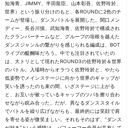
知海青、JIMMY、半田龍臣、山本彰吾、佐野玲於、
世界）という振り分けのもと、各ROUNDに2色のチ
ームが登場し、ダンスバトルを展開した。関口メン
ディー、長谷川慎、武知海青、佐野玲於で構成され
たクランパーチームなど、グループの垣根を越えた
ダンスジャンルの繋がりを感じられる編成は、BOT
ライブの醍醐味だろう。中でも注目されていたの
は、大トリとして現れたROUND3の佐野玲於＆世界
のバトル。入場時からオラつく佐野玲於と、やたら
低姿勢でメインステージに向かう世界のギャップが
笑いを誘ったのも束の間、いざステージに上がる
と、お互いが被っているキャップのツバを擦り合わ
せながら睨み合った。だが、異なるダンススタイル
でバトルを繰り広げながらも、最終的には笑顔で肩
を寄せる姿が微笑ましい。それもそのはず、“ダンス
が好き”という感情は、パフォーマー全員が共有して