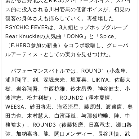
繋がる吉野北人とRIKUのハイトーンボイス、スパイ
ス的に投入される川村壱馬の低音ボイスが、初見の
観客の身体さえも揺らしていく。再登場した
PSYCHIC FEVERは、3人組ヒップホップグループ
Bear Knuckleの人気曲「DONG」と「Spice」
（F.HERO参加の新曲）をコラボ歌唱し、グローバ
ルアーティストとしての実力を見せつけた。
パフォーマンスバトルでは、ROUND1（小森隼、
浦川翔平、剣、深堀未来、堀夏喜、LIKIYA、佐藤大
樹、岩谷翔吾、中西椋雅、鈴木昂秀、神谷健太、小
波津志、松井利樹）、ROUND2（澤本夏輝、
WEESA、砂田将宏、海沼流星、藤原樹、渡邉廉、奥
田力也、木村慧人、白濱亜嵐、与那嶺瑠唯、陣、中
務裕太）、ROUND3（後藤拓磨、日髙竜太、瀬口黎
弥、加納嘉将、龍、関口メンディー、長谷川慎、武