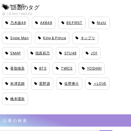
高らかに宣言
話題のタグ
1月19日 14時14分
乃木坂46
AKB48
BE:FIRST
NiziU
Snow Man
King & Prince
キンプリ
SMAP
指原莉乃
STU48
JO1
香取慎吾
BTS
TWICE
YOSHIKI
米津玄師
星野源
佐野勇斗
＝LOVE
橋本環奈
記事の検索