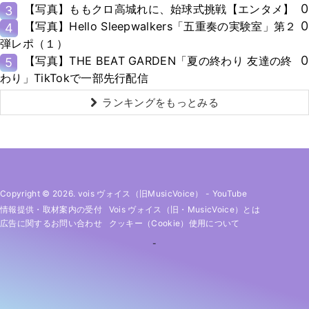
0
【写真】ももクロ高城れに、始球式挑戦【エンタメ】
3
0
【写真】Hello Sleepwalkers「五重奏の実験室」第２
4
弾レポ（１）
0
【写真】THE BEAT GARDEN「夏の終わり 友達の終
5
わり」TikTokで一部先行配信
ランキングをもっとみる
Copyright © 2026. vois ヴォイス（旧MusicVoice）
-
YouTube
情報提供・取材案内の受付
Vois ヴォイス（旧・MusicVoice）とは
広告に関するお問い合わせ
クッキー（cookie）使用について
-