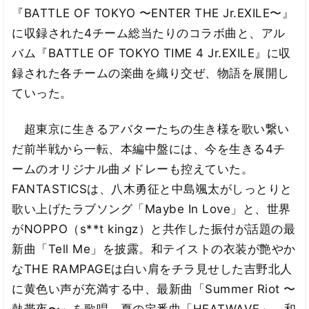
『BATTLE OF TOKYO 〜ENTER THE Jr.EXILE〜』
に収録された4チーム総当たりのコラボ曲と、アル
バム『BATTLE OF TOKYO TIME 4 Jr.EXILE』に収
録された各チームの楽曲を織り交ぜ、物語を展開し
ていった。
超東京に生きるアバターたちの生き様を歌い繋い
だ前半戦から一転、本編中盤には、今を生きる4チ
ームのオリジナル曲メドレーも控えていた。
FANTASTICSは、八木勇征と中島颯太がしっとりと
歌い上げたラブソング「Maybe In Love」と、世界
がNOPPO（s**t kingz）と共作した振付が話題の最
新曲「Tell Me」を披露。和テイストの衣装が艶やか
なTHE RAMPAGEは白い肩をチラ見せした吉野北人
に黄色い声が充満する中、最新曲「Summer Riot 〜