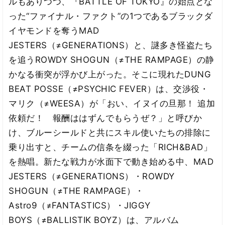
ルもありつつ、『BATTLE OF TOKYO』の始点とな
った“ファイナル・ファクト”の1つであるブラックダ
イヤモンドを奪うMAD
JESTERS（≠GENERATIONS）と、謎多き怪盗たち
を追うROWDY SHOGUN（≠THE RAMPAGE）の静
かなる衝突が浮かび上がった。そこに現れたDUNG
BEAT POSSE（≠PSYCHIC FEVER）は、交渉役・
マリク（≠WEESA）が「おい、イヌイの旦那！ 追加
依頼だ！ 報酬ははずんでもらうぜ？」と呼びか
け、ブルーシールドと共にスキル使いたちの排除に
乗り出すと、チームの信条を綴った「RICH&BAD」
を熱唱。新たな戦力が水面下で動き始める中、MAD
JESTERS（≠GENERATIONS）・ROWDY
SHOGUN（≠THE RAMPAGE）・
Astro9（≠FANTASTICS）・JIGGY
BOYS（≠BALLISTIK BOYZ）は、アルバム