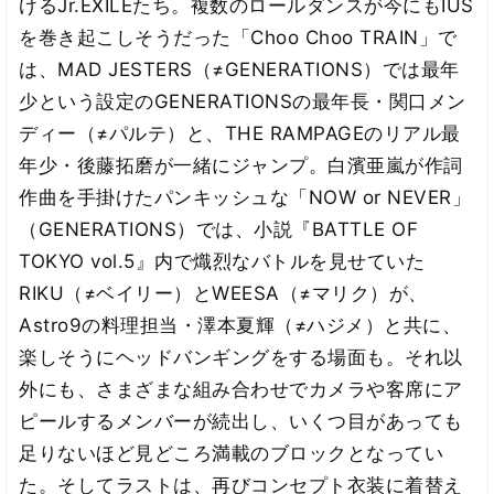
けるJr.EXILEたち。複数のロールダンスが今にもIUS
を巻き起こしそうだった「Choo Choo TRAIN」で
は、MAD JESTERS（≠GENERATIONS）では最年
少という設定のGENERATIONSの最年長・関口メン
ディー（≠パルテ）と、THE RAMPAGEのリアル最
年少・後藤拓磨が一緒にジャンプ。白濱亜嵐が作詞
作曲を手掛けたパンキッシュな「NOW or NEVER」
（GENERATIONS）では、小説『BATTLE OF
TOKYO vol.5』内で熾烈なバトルを見せていた
RIKU（≠ベイリー）とWEESA（≠マリク）が、
Astro9の料理担当・澤本夏輝（≠ハジメ）と共に、
楽しそうにヘッドバンギングをする場面も。それ以
外にも、さまざまな組み合わせでカメラや客席にア
ピールするメンバーが続出し、いくつ目があっても
足りないほど見どころ満載のブロックとなってい
た。そしてラストは、再びコンセプト衣装に着替え