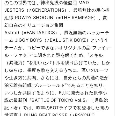
のこの世界では、神出鬼没の怪盗団 MAD
JESTERS（≠GENERATIONS）、最強無比の用心棒
組織 ROWDY SHOGUN（≠THE RAMPAGE）、変
幻自在のイリュージョン集団
Astro9（≠FANTASTICS）、風況無頼のハッカーチ
ーム JIGGY BOYS（≠BALLISTIK BOYZ）という4
チームが、コピーできないオリジナルの品“ファイナ
ル・ファクト”に隠された謎を解くため、“スキル
（異能力）”を用いたバトルを繰り広げていた。しか
し彼らは、幾度も拳を交えるうちに、互いのルーツ
や生き方に共鳴。さらには、自分たちの共通の敵が
治安維持組織“ブルーシールド”であることを知り、
いつしか共闘するように。6月に発売された原作小
説の最新刊『BATTLE OF TOKYO vol.5』（月島総
記・著）では、昨年のBOTライブで初登場した闇の
武器商人 DUNG BEAT POSSE（≠PSYCHIC