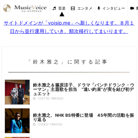
音楽
エンタメ
インタビュー
サイトドメインが「voisjp.me」へ新しくなります。８月１
日から並行運用していき、順次移行してまいります。
「鈴木雅之」に関する記事
鈴木雅之＆篠原涼子、ドラマ「パンチドランク・ウ
ーマン」主題歌を担当 “遠い約束”が実を結び初デ
ュエット
12月17日 19時00分
鈴木雅之、NHK BS特番に登場 45年間の活動を振
り返る
12月8日 13時43分