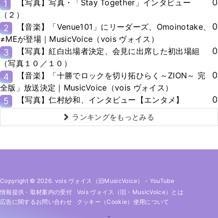
0
【写真】写真・「Stay Together」インタビュー
1
（２）
0
【音楽】「Venue101」にリーダーズ、Omoinotake、
2
≠MEが登場｜MusicVoice（vois ヴォイス）
0
【写真】紅白出場者決定、会見に出席した初出場組
3
（写真１０／１０）
0
【音楽】「十勝でロックを切り拓ひらく～ZION～ 完
4
全版」放送決定｜MusicVoice（vois ヴォイス）
0
【写真】仁村紗和、インタビュー【エンタメ】
5
ランキングをもっとみる
Copyright © 2026. vois ヴォイス（旧MusicVoice）
-
YouTube
情報提供・取材案内の受付
Vois ヴォイス（旧・MusicVoice）とは
広告に関するお問い合わせ
クッキー（cookie）使用について
-