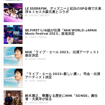
LE SSERAFIM、ディズニーと紅白のSP企画で大泉
洋＆ミセス大森元貴とコラボ
12月26日 00時35分
BE:FIRSTら18組が出演「NHK WORLD-JAPAN
Music Festival 2023」放送決定
11月8日 17時30分
NHK「ライブ・エール 2023」 出演アーティスト
曲目決定
8月9日 21時16分
「ライブ・エール 2023~新しい夏~」 司会・出演
アーティスト決定
7月5日 19時00分
鈴木雅之、華麗なる歴史にNHK「SONGS」責任
者・大泉洋が迫る
4月20日 18時30分