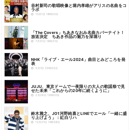
谷村新司の歌唱映像と堀内孝雄がアリスの名曲をコ
ラボ
10月1日 18時00分
「The Covers」ちあきなおみ名曲カバーナイト！
放送決定 ちあき作品の魅力を深堀り
7月31日 18時31分
NHK「ライブ・エール2024」曲目とみどころを発
表
5月1日 23時53分
JUJU、東京ドームで一夜限りの大人の歌謡祭で見
せた未来「これからの20年に続くように」
2月29日 12時00分
鈴木雅之、JO1河野純喜とLINEでエール「一緒に盛
り上げよう」：紅白リハ
12月31日 13時58分