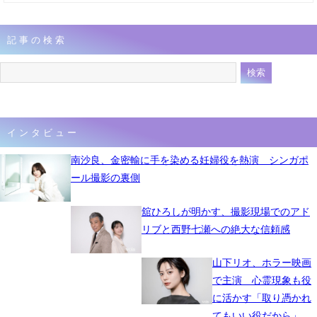
記事の検索
インタビュー
南沙良、金密輸に手を染める妊婦役を熱演 シンガポ
ール撮影の裏側
舘ひろしが明かす、撮影現場でのアド
リブと西野七瀬への絶大な信頼感
山下リオ、ホラー映画
で主演 心霊現象も役
に活かす「取り憑かれ
てもいい役だから」