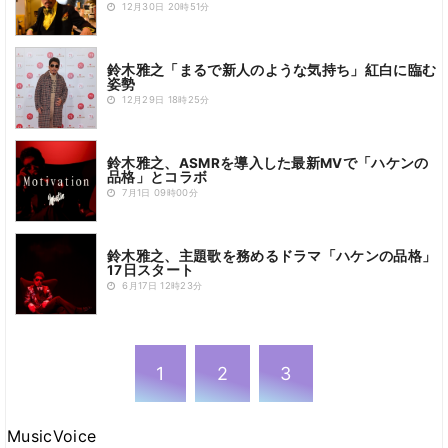
12月30日 20時51分
鈴木雅之「まるで新人のような気持ち」紅白に臨む
姿勢
12月29日 18時25分
鈴木雅之、ASMRを導入した最新MVで「ハケンの
品格」とコラボ
7月1日 09時00分
鈴木雅之、主題歌を務めるドラマ「ハケンの品格」
17日スタート
6月17日 12時23分
1
2
3
MusicVoice