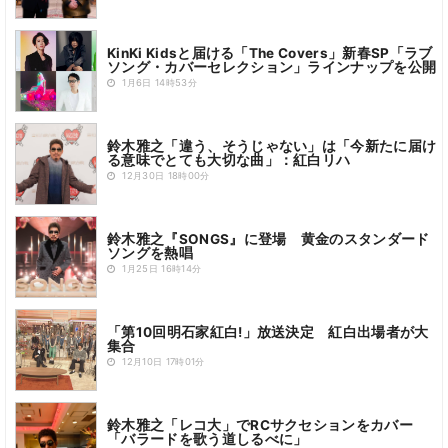
KinKi Kidsと届ける「The Covers」新春SP「ラブ
ソング・カバーセレクション」ラインナップを公開
1月6日 14時53分
鈴木雅之「違う、そうじゃない」は「今新たに届け
る意味でとても大切な曲」：紅白リハ
12月30日 18時00分
鈴木雅之『SONGS』に登場 黄金のスタンダード
ソングを熱唱
1月25日 16時14分
「第10回明石家紅白!」放送決定 紅白出場者が大
集合
12月10日 17時01分
鈴木雅之「レコ大」でRCサクセションをカバー
「バラードを歌う道しるべに」