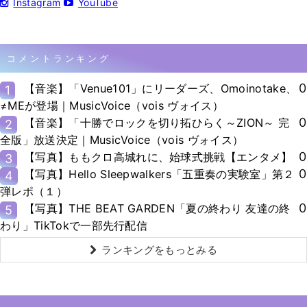
Instagram
YouTube
コメントランキング
0
【音楽】「Venue101」にリーダーズ、Omoinotake、
1
≠MEが登場｜MusicVoice（vois ヴォイス）
0
【音楽】「十勝でロックを切り拓ひらく～ZION～ 完
2
全版」放送決定｜MusicVoice（vois ヴォイス）
0
【写真】ももクロ高城れに、始球式挑戦【エンタメ】
3
0
【写真】Hello Sleepwalkers「五重奏の実験室」第２
4
弾レポ（１）
0
【写真】THE BEAT GARDEN「夏の終わり 友達の終
5
わり」TikTokで一部先行配信
ランキングをもっとみる