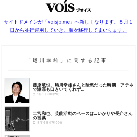
サイトドメインが「voisjp.me」へ新しくなります。８月１
日から並行運用していき、順次移行してまいります。
「蜷川幸雄」に関する記事
藤原竜也、蜷川幸雄さんと険悪だった時期 アテネ
で謝罪も口きいてくれず…
1月6日 08時20分
二宮和也、芸能活動のベースは…いかりや長介さん
の言葉
5月16日 07時00分