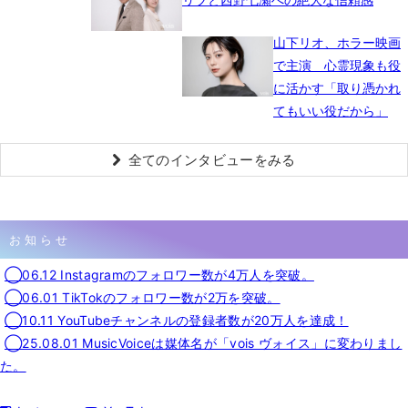
山下リオ、ホラー映画
で主演 心霊現象も役
に活かす「取り憑かれ
てもいい役だから」
全てのインタビューをみる
お知らせ
◯06.12 Instagramのフォロワー数が4万人を突破。
◯06.01 TikTokのフォロワー数が2万を突破。
◯10.11 YouTubeチャンネルの登録者数が20万人を達成！
◯25.08.01 MusicVoiceは媒体名が「vois ヴォイス」に変わりまし
た。