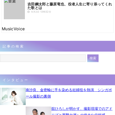
吉田鋼太郎と藤原竜也、役者人生に寄り添ってくれ
た歌とは
6月2日 13時32分
MusicVoice
記事の検索
インタビュー
南沙良、金密輸に手を染める妊婦役を熱演 シンガポ
ール撮影の裏側
舘ひろしが明かす、撮影現場でのアド
リブと西野七瀬への絶大な信頼感