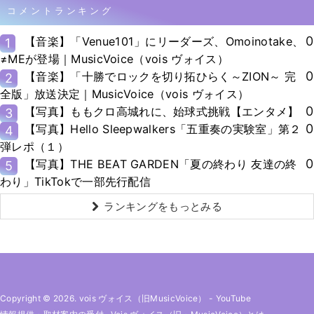
コメントランキング
0
【音楽】「Venue101」にリーダーズ、Omoinotake、
1
≠MEが登場｜MusicVoice（vois ヴォイス）
0
【音楽】「十勝でロックを切り拓ひらく～ZION～ 完
2
全版」放送決定｜MusicVoice（vois ヴォイス）
0
【写真】ももクロ高城れに、始球式挑戦【エンタメ】
3
0
【写真】Hello Sleepwalkers「五重奏の実験室」第２
4
弾レポ（１）
0
【写真】THE BEAT GARDEN「夏の終わり 友達の終
5
わり」TikTokで一部先行配信
ランキングをもっとみる
Copyright © 2026. vois ヴォイス（旧MusicVoice）
-
YouTube