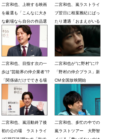
二宮和也、上映する映画
二宮和也、嵐ラストライ
を厳選も「こんなに大き
ブ翌日に相葉雅紀にばっ
な劇場なら自分の作品選
たり遭遇「おまえがいる
べば良かった笑」
んかいッ！」
6月26日 19時04分
6月4日 07時44分
二宮和也、目指す次の一
二宮和也が“に野村”に!?
歩は“芸能界の仲介業者”!?
「野村の仲介プラス」新
「関係値だけでできる場
CM全国放映開始
所を作っていけたら」
6月3日 12時07分
6月3日 12時47分
二宮和也、嵐活動終了後
二宮和也、多忙の中での
初の公の場 ラストライ
嵐ラストツアー 大野智
ブ“翌日談”明かす「街で
イジる「働いてないのは