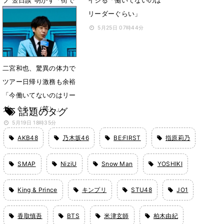
相葉くんに会いました」
リーダーぐらい」
6月3日 11時35分
5月25日 07時44分
二宮和也、驚異の体力で
ツアー日帰り激務も余裕
「今働いてないのはリー
ダーくらい（笑）」
話題のタグ
5月19日 18時35分
AKB48
乃木坂46
BE:FIRST
指原莉乃
SMAP
NiziU
Snow Man
YOSHIKI
King & Prince
キンプリ
STU48
JO1
香取慎吾
BTS
米津玄師
柏木由紀