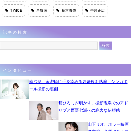
TWICE
星野源
橋本環奈
中居正広
記事の検索
インタビュー
南沙良、金密輸に手を染める妊婦役を熱演 シンガポ
ール撮影の裏側
舘ひろしが明かす、撮影現場でのアド
リブと西野七瀬への絶大な信頼感
山下リオ、ホラー映画