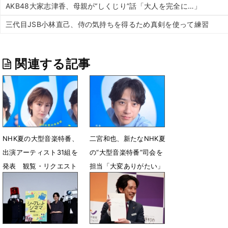
AKB48大家志津香、母親が“しくじり”話「大人を完全に…」
三代目JSB小林直己、侍の気持ちを得るため真剣を使って練習
関連する記事
NHK夏の大型音楽特番、
二宮和也、新たなNHK夏
出演アーティスト31組を
の“大型音楽特番”司会を
発表 観覧・リクエスト
担当「大変ありがたい」
メッセージ募集開始
7月2日 14時00分
7月3日 22時00分