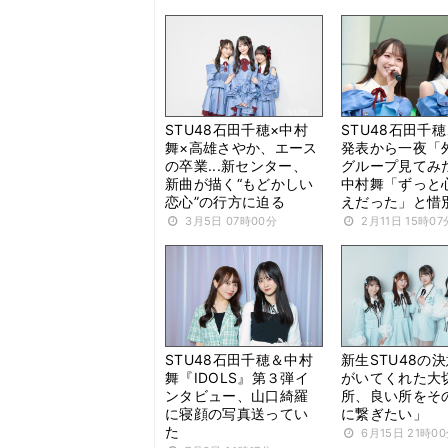
STU48石田千穂×中村
STU48石田千
舞×高雄さやか、エース
発表から一夜「
の卒業...新センター、
グループ見てみ
新曲が描く“もどかしい
中村舞「ずっと
恋心”の行方に迫る
えだった」と惜
3月5日 07時00分
2月11日 15時07
STU48石田千穂＆中村
新生STU48の
舞『IDOLS』第３弾イ
がいてくれた大
ンタビュー、山口綺羅
所、良い所をそ
に寝顔の写真送ってい
に繋ぎたい」
た
6月15日 21時0