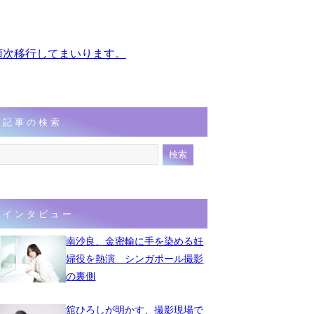
、順次移行してまいります。
記事の検索
インタビュー
南沙良、金密輸に手を染める妊
婦役を熱演 シンガポール撮影
の裏側
舘ひろしが明かす、撮影現場で