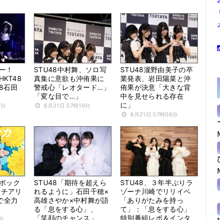
バー！
STU48中村舞、ソロ写
STU48瀧野由美子の卒
HKT48
真集に意欲も沖侑果に
業発表、岩田陽菜と沖
48石田
警戒心「レオタード…」
侑果が決意「大きな背
「変な目で…」
中を見せられる存在
に」
7分
8月21日 07時19分
8月21日 07時06分
スボック
STU48「期待を超えら
STU48、３年半ぶりラ
！チアリ
れるように」石田千穂×
ゾーナ川崎でリリイベ
で全力
高雄さやか×中村舞が語
「ありがたみを持っ
る「息をする心」、
て」：「息をする心」
「笑顔のチャンス」
特別番組レポ＆インタ
0分