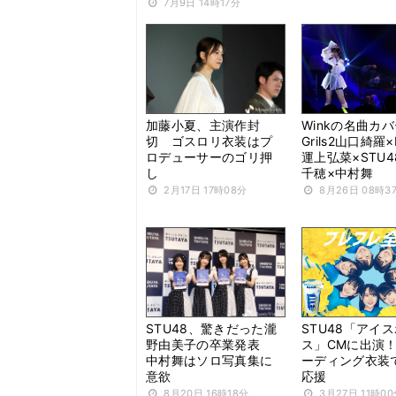
7月9日 14時17分
加藤小夏、主演作封
Winkの名曲カ
切 ゴスロリ衣装はプ
Grils2山口綺羅×
ロデューサーのゴリ押
運上弘菜×STU
し
千穂×中村舞
2月17日 17時08分
8月26日 08時3
STU48、驚きだった瀧
STU48「アイ
野由美子の卒業発表
ス」CMに出演
中村舞はソロ写真集に
ーディング衣装
意欲
応援
8月20日 16時18分
3月27日 11時0