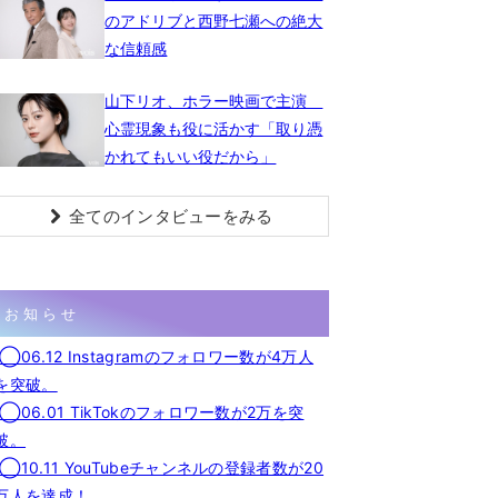
のアドリブと西野七瀬への絶大
な信頼感
山下リオ、ホラー映画で主演
心霊現象も役に活かす「取り憑
かれてもいい役だから」
全てのインタビューをみる
お知らせ
◯06.12 Instagramのフォロワー数が4万人
を突破。
◯06.01 TikTokのフォロワー数が2万を突
破。
◯10.11 YouTubeチャンネルの登録者数が20
万人を達成！