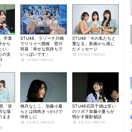
穂、卒業
STU48、ラゾーナ川崎
STU48「今の私たちと
外から
でリリイベ開催 曽川
重なる」新曲から感じ
たい」
咲葵「幸せな気持ちで
たメッセージ
心の支
いっぱいです」
1月15日 17時00分
別
1月19日 15時14分
分
決意「皆
桃月なしこ、加藤小夏
STU48石田千穂は笑い
切な場
らとは焼肉きっかけで
のツボ？加藤小夏らが
のまま
仲良しに
明かす撮影秘話
2月18日 10時32分
2月17日 17時27分
0分