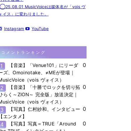
◯25.08.01 MusicVoiceは媒体名が「vois ヴ
ォイス」に変わりました。
Instagram
YouTube
コメントランキング
0
【音楽】「Venue101」にリーダ
1
ーズ、Omoinotake、≠MEが登場｜
MusicVoice（vois ヴォイス）
0
【音楽】「十勝でロックを切り拓
2
ひらく～ZION～ 完全版」放送決定｜
MusicVoice（vois ヴォイス）
0
【写真】仁村紗和、インタビュー
3
【エンタメ】
0
【写真】写真＝TRUE「Around
4