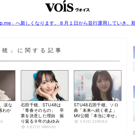
sjp.me」へ新しくなります。８月１日から並行運用していき
千穂」に関する記事
穂、涙な
石田千穂、STU48は
STU48石田千穂、ソロ
感わか
「青春そのもの」 卒
曲「未来へ続く者よ」
業を決意した理由 振
MV公開「本当に幸せ」
り返る９年のあゆみ
5分
5月2日 22時58分
5月27日 19時00分