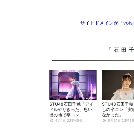
サイトドメインが「voi
「石田
STU48石田千穂「アイ
STU48石田千
ドルやりきった」思い
しの卒コン「実
出の地で卒コン
なかった」
6月1日 22時45分
5月31日 23時3