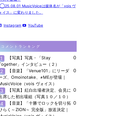
◯25.08.01 MusicVoiceは媒体名が「vois ヴ
ォイス」に変わりました。
Instagram
YouTube
コメントランキング
0
【写真】写真・「Stay
1
Together」インタビュー（２）
0
【音楽】「Venue101」にリーダ
2
ーズ、Omoinotake、≠MEが登場｜
MusicVoice（vois ヴォイス）
0
【写真】紅白出場者決定、会見に
3
出席した初出場組（写真１０／１０）
0
【音楽】「十勝でロックを切り拓
4
ひらく～ZION～ 完全版」放送決定｜