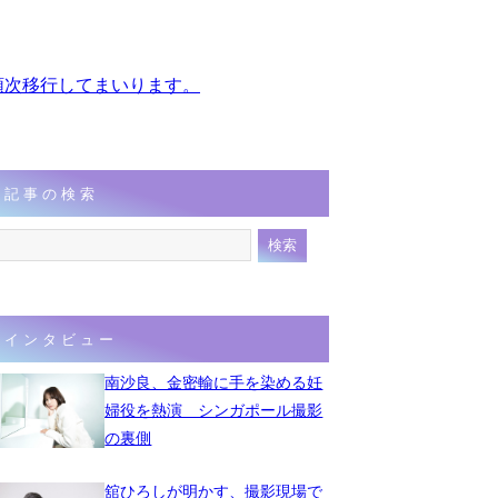
、順次移行してまいります。
記事の検索
インタビュー
南沙良、金密輸に手を染める妊
婦役を熱演 シンガポール撮影
の裏側
舘ひろしが明かす、撮影現場で