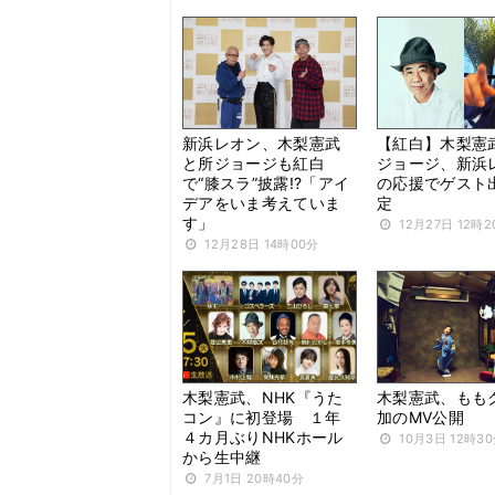
新浜レオン、木梨憲武
【紅白】木梨憲
と所ジョージも紅白
ジョージ、新浜
で“膝スラ”披露!?「アイ
の応援でゲスト
デアをいま考えていま
定
す」
12月27日 12時2
12月28日 14時00分
木梨憲武、NHK『うた
木梨憲武、もも
コン』に初登場 １年
加のMV公開
４カ月ぶりNHKホール
10月3日 12時3
から生中継
7月1日 20時40分