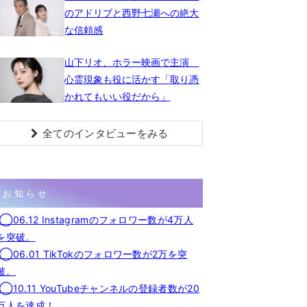
のアドリブと西野七瀬への絶大
な信頼感
山下リオ、ホラー映画で主演
心霊現象も役に活かす「取り憑
かれてもいい役だから」
全てのインタビューをみる
お知らせ
◯06.12 Instagramのフォロワー数が4万人
を突破。
◯06.01 TikTokのフォロワー数が2万を突
破。
◯10.11 YouTubeチャンネルの登録者数が20
万人を達成！