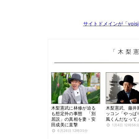
サイトドメインが「voi
「木梨
木梨憲武に林修が迫る
木梨憲武、藤井
も想定外の事態 「別
ッコン「やっぱ
居説」の真相を妻・安
風くんだなって
田成美に直撃
1月4日 12時56
6月26日 12時35分