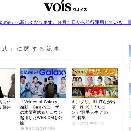
sjp.me」へ新しくなります。８月１日から並行運用していき
憲武」に関する記事
風にゾ
「Voices of Galaxy」
キンプリ、ILLITらが出
り藤井
始動 Galaxyユーザー
演 NHK「うたコ
」
の木梨憲武＆リュウジ
ン」“歌手人生 この一
起用したWEB CMを公
曲”特集
分
開
9月2日 18時00分
9月30日 22時06分