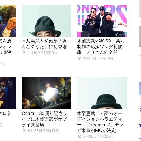
武＆所
木梨憲武＆和ぬか「み
木梨憲武×AK-69 共同
レオン
んなのうた」に初登場
制作の応援ソング初披
出演決
露 ノリさん節全開
1月10日 17時00分
11月5日 22時04分
0分
クロ参
Chara、30周年記念ラ
木梨憲武「～夢のオー
イブに木梨憲武がサプ
ディションバラエティ
ライズ登場
ー～ Dreamer Z」テレ
0分
ビ東京初MCが決定
9月22日 22時18分
9月10日 17時25分