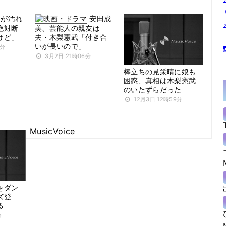
ーが汚れ
安田成
絶対断
美、芸能人の親友は
けど」
夫・木梨憲武「付き合
いが長いので」
8分
3月2日 21時06分
棒立ちの見栄晴に娘も
困惑、真相は木梨憲武
のいたずらだった
12月3日 12時59分
MusicVoice
をダン
ズ登
る
分