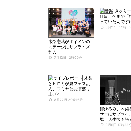
きゃり
仕事、今まで「
っていたんです
5月27日 13時5
木梨憲武がボイメンの
ステージにサプライズ
乱入
7月12日 12時00分
木梨
とヒロミが夏フェス乱
入、フミヤと共演盛り
上げる
8月22日 20時16分
郷ひろみ、木梨
サーにサプライ
場 人生観も語
2月6日 17時33