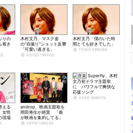
ぶりの
木村文乃、マスク姿
木村文乃「僕のいた時
ち着き
の“自撮り”ショット反響
間とても好きでした」
「可愛い過ぎる」
7月19日 09時08分
8分
8月13日 11時42分
Superfly、木村
文乃初ドラマ主題歌
に パワフルで爽快な
応援ソング
4月3日 08時07分
替える
androp、映画主題歌を
」女性
岡田将生が絶賛 「曲
の現場
が映画を集約してる」
分
1月11日 15時53分