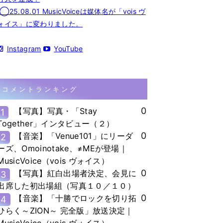
◯25.08.01 MusicVoiceは媒体名が「vois ヴ
ォイス」に変わりました。
Instagram
YouTube
コメントランキング
0
【写真】写真・「Stay
1
Together」インタビュー（２）
0
【音楽】「Venue101」にリーダ
2
ーズ、Omoinotake、≠MEが登場｜
MusicVoice（vois ヴォイス）
0
【写真】紅白出場者決定、会見に
3
出席した初出場組（写真１０／１０）
0
【音楽】「十勝でロックを切り拓
4
ひらく～ZION～ 完全版」放送決定｜