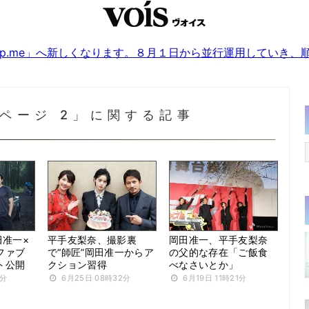
sjp.me」へ新しくなります。８月１日から並行運用していき
 ページ 2」に関する記事
田准一×
平手友梨奈、撮影裏
岡田准一、平手友梨奈
ファブ
で“師匠”岡田准一からア
の父的な存在「ご飯食
ト公開
クション習得
べなさいとか」
0分
6月25日 08時32分
6月19日 11時21分