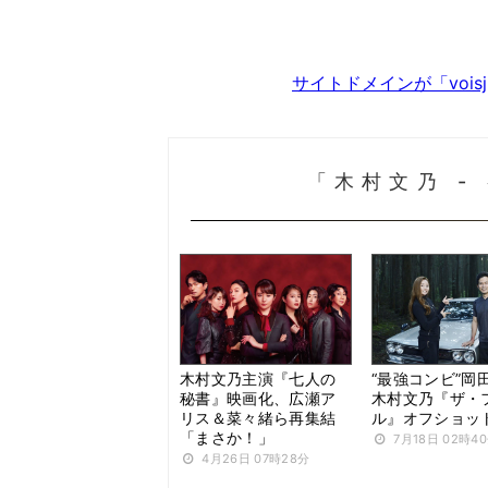
サイトドメインが「voi
「木村文乃 -
木村文乃主演『七人の
“最強コンビ”岡
秘書』映画化、広瀬ア
木村文乃『ザ・
リス＆菜々緒ら再集結
ル』オフショッ
「まさか！」
7月18日 02時4
4月26日 07時28分