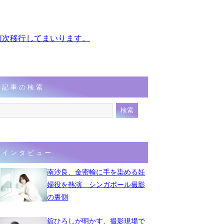
、順次移行してまいります。
記事の検索
インタビュー
南沙良、金密輸に手を染める妊
婦役を熱演 シンガポール撮影
の裏側
舘ひろしが明かす、撮影現場で