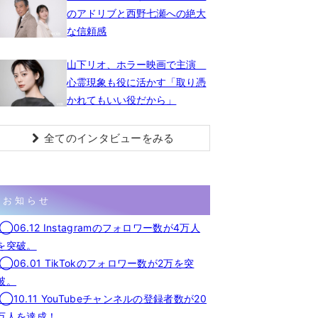
のアドリブと西野七瀬への絶大
な信頼感
山下リオ、ホラー映画で主演
心霊現象も役に活かす「取り憑
かれてもいい役だから」
全てのインタビューをみる
お知らせ
◯06.12 Instagramのフォロワー数が4万人
を突破。
◯06.01 TikTokのフォロワー数が2万を突
破。
◯10.11 YouTubeチャンネルの登録者数が20
万人を達成！