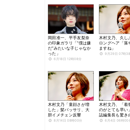
岡田准一、平手友梨奈
木村文乃、久し
の印象ガラリ「“僕は嫌
ロングヘア「落
だ”みたいな子じゃなか
ますね」
った」
9月29日 07時3
6月18日 12時08分
木村文乃「童顔さが増
木村文乃、「着
した」髪バッサリ、大
のがとても早い
胆イメチェン反響
誌編集長も驚き
8月14日 08時00分
6月4日 06時00