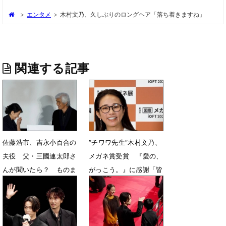
>
エンタメ
>
木村文乃、久しぶりのロングヘア「落ち着きますね」
関連する記事
佐藤浩市、吉永小百合の
“チワワ先生”木村文乃、
夫役 父・三國連太郎さ
メガネ賞受賞 『愛の、
んが聞いたら？ ものま
がっこう。』に感謝「皆
ねで再現「あぁそう」
に伝えたい」
10月31日 20時40分
10月1日 22時31分