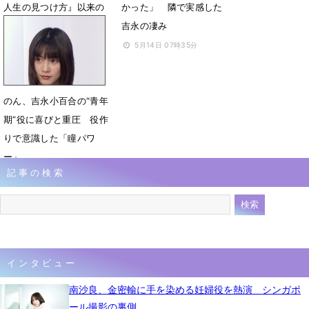
人生の見つけ方』以来の
かった」 隣で実感した
共演「幸せ」
吉永の凄み
5月14日 10時37分
5月14日 07時35分
のん、吉永小百合の“青年
期”役に喜びと重圧 役作
りで意識した「瞳パワ
ー」
記事の検索
5月14日 07時21分
インタビュー
南沙良、金密輸に手を染める妊婦役を熱演 シンガポ
ール撮影の裏側