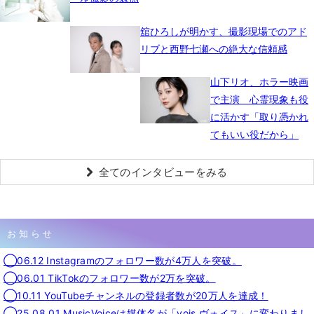
舘ひろしが明かす、撮影現場でのアド
リブと西野七瀬への絶大な信頼感
山下リオ、ホラー映画
で主演 心霊現象も役
に活かす「取り憑かれ
てもいい役だから」
全てのインタビューをみる
お知らせ
◯06.12 Instagramのフォロワー数が4万人を突破。
◯06.01 TikTokのフォロワー数が2万を突破。
◯10.11 YouTubeチャンネルの登録者数が20万人を達成！
◯25.08.01 MusicVoiceは媒体名が「vois ヴォイス」に変わりまし