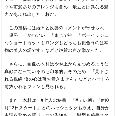
ツや前髪ありのアレンジも含め、最近とは異なる魅
力があふれ出した一枚だ。
この投稿には続々と反響のコメントが寄せられ、
「優勝」「かわいい」「まじで神」「ボーイッシュ
なショートカットもロングもどっちも似合うのは本
物の美人の証です」などと絶賛の声が挙がった。
さらに、画像の木村はやや上から見つめるような
真顔になっているのも印象的。そのため、「見下さ
れる視線 僕の心は落ち着きません」などとハートを
射抜かれるファンも見られる。
また、木村は「#七人の秘書」「#テレ朝」「#10
月22日スタート」とのハッシュタグも添え、自身が
主演を務める新ドラマの告知も。「髪型も秘書スタ