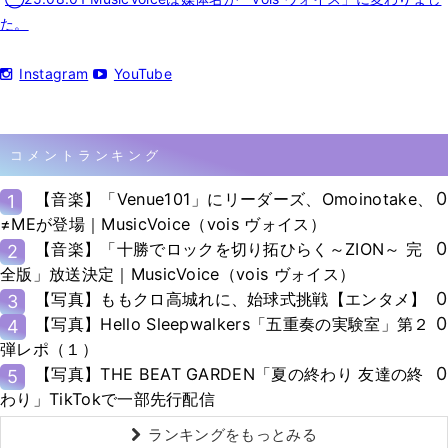
た。
Instagram
YouTube
コメントランキング
0
【音楽】「Venue101」にリーダーズ、Omoinotake、
1
≠MEが登場｜MusicVoice（vois ヴォイス）
0
【音楽】「十勝でロックを切り拓ひらく～ZION～ 完
2
全版」放送決定｜MusicVoice（vois ヴォイス）
0
【写真】ももクロ高城れに、始球式挑戦【エンタメ】
3
0
【写真】Hello Sleepwalkers「五重奏の実験室」第２
4
弾レポ（１）
0
【写真】THE BEAT GARDEN「夏の終わり 友達の終
5
わり」TikTokで一部先行配信
ランキングをもっとみる