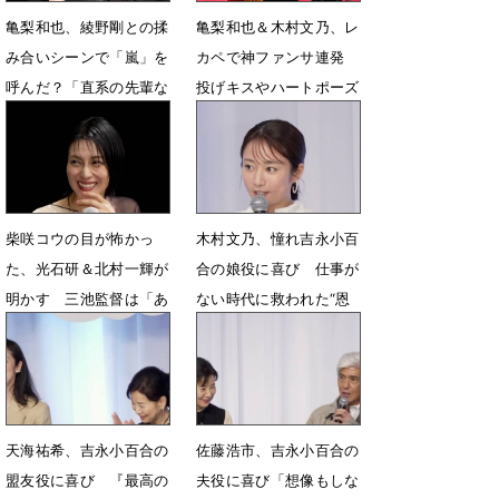
亀梨和也、綾野剛との揉
亀梨和也＆木村文乃、レ
み合いシーンで「嵐」を
カペで神ファンサ連発
呼んだ？「直系の先輩な
投げキスやハートポーズ
ので…大切な…」
や話しかけも
6月25日 08時14分
6月25日 08時03分
柴咲コウの目が怖かっ
木村文乃、憧れ吉永小百
た、光石研＆北村一輝が
合の娘役に喜び 仕事が
明かす 三池監督は「あ
ない時代に救われた“恩
の怖さは演技のしようが
人”「とても感動」
ない」
5月14日 14時31分
6月25日 07時54分
天海祐希、吉永小百合の
佐藤浩市、吉永小百合の
盟友役に喜び 『最高の
夫役に喜び「想像もしな