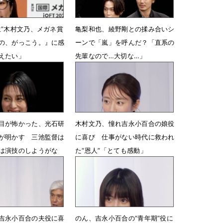
生”木村文乃、メガネ賞
亀梨和也、綾野剛との揉み合いシ
の、がっこう。』に感
ーンで「嵐」を呼んだ？「直系の
えたい」
先輩なので…大切な…」
22時31分
6月25日 08時14分
目が怖かった、光石研
木村文乃、憧れ吉永小百合の娘役
が明かす 三池監督は
に喜び 仕事がない時代に救われ
は演技のしようがな
た“恩人”「とても感動」
5月14日 14時31分
07時54分
吉永小百合の夫役に喜
のん、吉永小百合の“青年期”役に