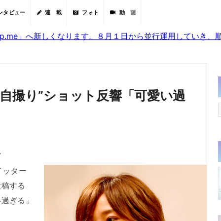
ンタビュー
連 載
フォト
動 画
sjp.me」へ新しくなります。８月１日から並行運用していき
“自撮り”ショット反響「可愛い過
分
イッター
投稿する
い過ぎる」