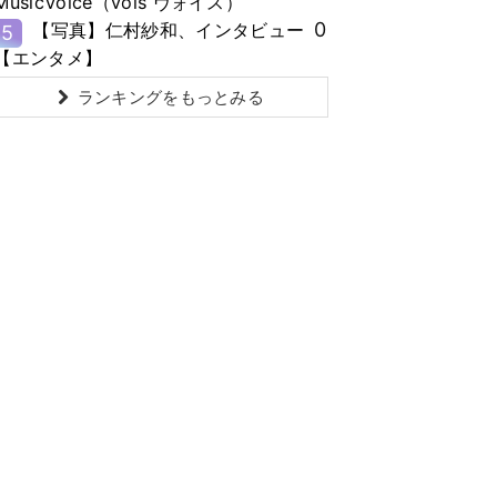
MusicVoice（vois ヴォイス）
0
【写真】仁村紗和、インタビュー
5
【エンタメ】
ランキングをもっとみる