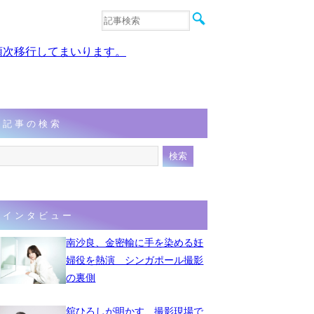
音楽
エンタメ
、順次移行してまいります。
インタビュー
動画
連載
フォト
記事の検索
インタビュー
南沙良、金密輸に手を染める妊
婦役を熱演 シンガポール撮影
の裏側
舘ひろしが明かす、撮影現場で