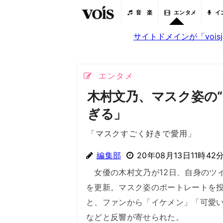
音 楽
エンタメ
イ
サイトドメインが「voi
エンタメ
木村文乃、マスク姿の
ぎる」
「マスクすごく好きで愛用」
編集部
20年08月13日11時42
女優の木村文乃が12日、自身のツ
を更新。マスク姿のポートレートを
と、ファンから「イケメン」「可愛
などと反響が寄せられた。