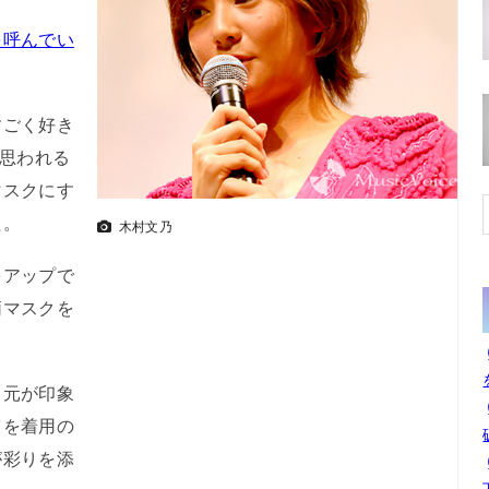
を呼んでい
ごく好き
と思われる
マスクにす
た。
木村文乃
アップで
柄マスクを
。
元が印象
ツを着用の
が彩りを添