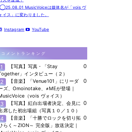
◯25.08.01 MusicVoiceは媒体名が「vois ヴ
ォイス」に変わりました。
Instagram
YouTube
コメントランキング
0
【写真】写真・「Stay
1
Together」インタビュー（２）
0
【音楽】「Venue101」にリーダ
2
ーズ、Omoinotake、≠MEが登場｜
MusicVoice（vois ヴォイス）
0
【写真】紅白出場者決定、会見に
3
出席した初出場組（写真１０／１０）
0
【音楽】「十勝でロックを切り拓
4
ひらく～ZION～ 完全版」放送決定｜