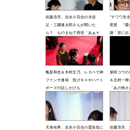
佐藤浩市、吉永小百合の夫役
“チワワ先
父・三國連太郎さんが聞いた
受賞 『愛
ら？ ものまねで再現「あぁそ
謝「皆に伝
う」
10月1日 
10月31日 20時40分
亀梨和也＆木村文乃、レカペで神
柴咲コウの
ファンサ連発 投げキスやハート
＆北村一輝
ポーズや話しかけも
「あの怖さ
い」
6月25日 08時03分
6月25日 
天海祐希、吉永小百合の盟友役に
佐藤浩市、