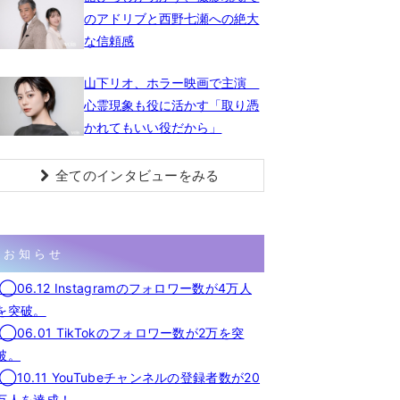
のアドリブと西野七瀬への絶大
な信頼感
山下リオ、ホラー映画で主演
心霊現象も役に活かす「取り憑
かれてもいい役だから」
全てのインタビューをみる
お知らせ
◯06.12 Instagramのフォロワー数が4万人
を突破。
◯06.01 TikTokのフォロワー数が2万を突
破。
◯10.11 YouTubeチャンネルの登録者数が20
万人を達成！