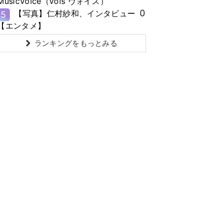
MusicVoice（vois ヴォイス）
0
【写真】仁村紗和、インタビュー
5
【エンタメ】
ランキングをもっとみる