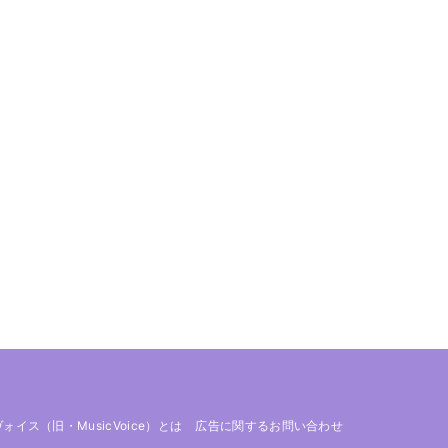
 ヴォイス（旧・MusicVoice）とは
広告に関するお問い合わせ