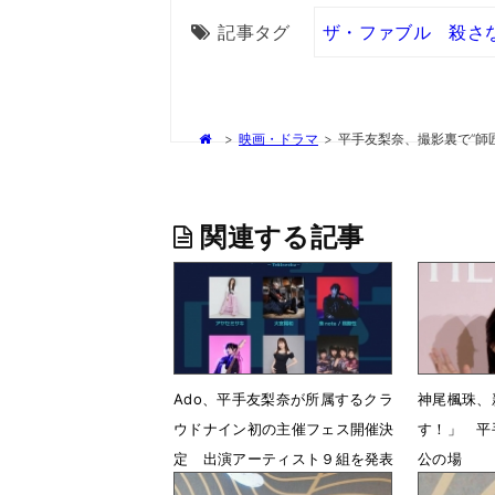
記事タグ
ザ・ファブル 殺さ
>
映画・ドラマ
>
平手友梨奈、撮影裏で“師
関連する記事
Ado、平手友梨奈が所属するクラ
神尾楓珠、
ウドナイン初の主催フェス開催決
す！」 平
定 出演アーティスト９組を発表
公の場
6月19日 19時02分
3月26日 