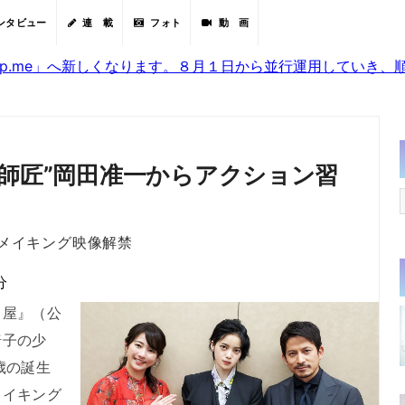
ンタビュー
連 載
フォト
動 画
sjp.me」へ新しくなります。８月１日から並行運用していき
“師匠”岡田准一からアクション習
メイキング映像解禁
分
屋』（公
椅子の少
歳の誕生
メイキング