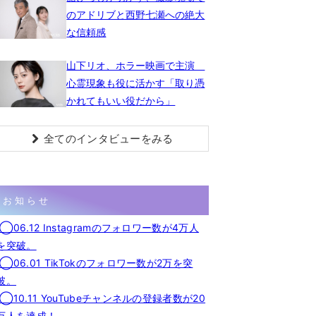
のアドリブと西野七瀬への絶大
な信頼感
山下リオ、ホラー映画で主演
心霊現象も役に活かす「取り憑
かれてもいい役だから」
全てのインタビューをみる
お知らせ
◯06.12 Instagramのフォロワー数が4万人
を突破。
◯06.01 TikTokのフォロワー数が2万を突
破。
◯10.11 YouTubeチャンネルの登録者数が20
万人を達成！