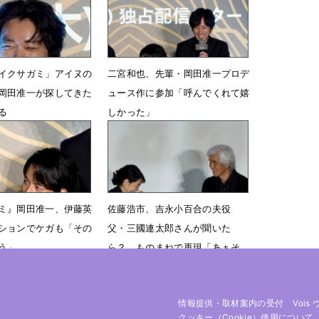
イクサガミ」アイヌの
二宮和也、先輩・岡田准一プロデ
岡田准一が探してきた
ュース作に参加「呼んでくれて嬉
る
しかった」
 08時54分
11月18日 10時21分
ミ』岡田准一、伊藤英
佐藤浩市、吉永小百合の夫役
ションでケガも「その
父・三國連太郎さんが聞いた
う」
ら？ ものまねで再現「あぁそ
う」
08時26分
10月31日 20時40分
情報提供・取材案内の受付
Vois
クッキー（cookie）使用について