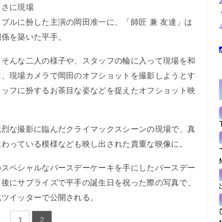
まさに現場
ブルに扮した主演の岡田准一に、「師匠 兼 友達」は
関係を築いた平手。
そんな二人の様子や、スタッフの輪に入って現場を和
は、現場カメラで岡田のオフショットを撮影しようとす
タッフに扮するお茶目な姿などを捉えたオフショット映
烈な撮影に臨んだクライマックスシーンの現場で、真
教わっている模様なども映し出された貴重な映像に。
スペシャルなバースデーケーキを手にしたバースデー
了後にサプライズで平手の誕生日を祝った際の写真で、
式ツイッターで公開される。
1
2