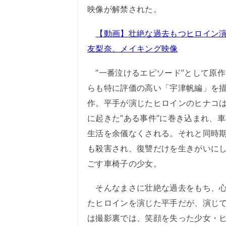
映像が解禁された。
【動画】壮絶な過去もつヒロイン
友梨奈、メイキング映像
”一番泣けるエピソード”として原作
らも特に評価の高い「宇津帆編」を
作。平手が演じたヒロインのヒナコ
に起きた”ある事件”に巻き込まれ、
生活を余儀なくされる。それと同時
も殺害され、復讐だけを生きがいに
ごす車椅子の少女。
そんなまさに壮絶な過去をもち、心
たヒロインを演じた平手だが、演じ
は撮影裏では、笑顔を失った少女・