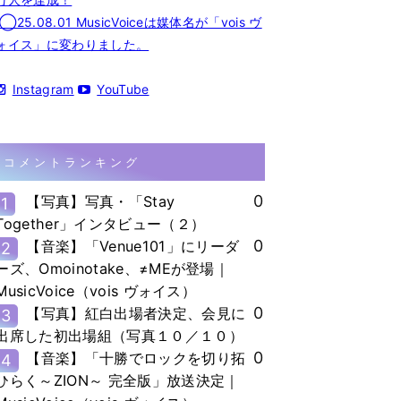
◯25.08.01 MusicVoiceは媒体名が「vois ヴ
ォイス」に変わりました。
Instagram
YouTube
コメントランキング
0
【写真】写真・「Stay
1
Together」インタビュー（２）
0
【音楽】「Venue101」にリーダ
2
ーズ、Omoinotake、≠MEが登場｜
MusicVoice（vois ヴォイス）
0
【写真】紅白出場者決定、会見に
3
出席した初出場組（写真１０／１０）
0
【音楽】「十勝でロックを切り拓
4
ひらく～ZION～ 完全版」放送決定｜