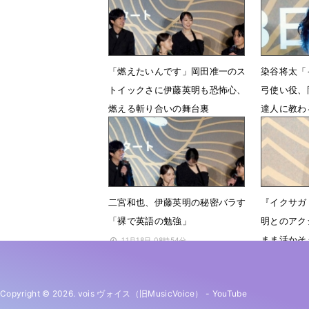
「燃えたいんです」岡田准一のス
染谷将太「
トイックさに伊藤英明も恐怖心、
弓使い役、
燃える斬り合いの舞台裏
達人に教わ
11月19日 09時26分
11月19日
二宮和也、伊藤英明の秘密バラす
『イクサガ
「裸で英語の勉強」
明とのアク
まま活かそ
11月18日 08時54分
11月18日 
Copyright © 2026. vois ヴォイス（旧MusicVoice）
-
YouTube