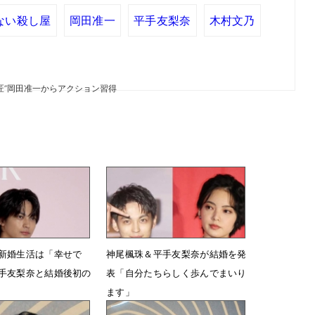
ない殺し屋
岡田准一
平手友梨奈
木村文乃
匠”岡田准一からアクション習得
新婚生活は「幸せで
神尾楓珠＆平手友梨奈が結婚を発
手友梨奈と結婚後初の
表「自分たちらしく歩んでまいり
ます」
12時18分
2月11日 03時11分