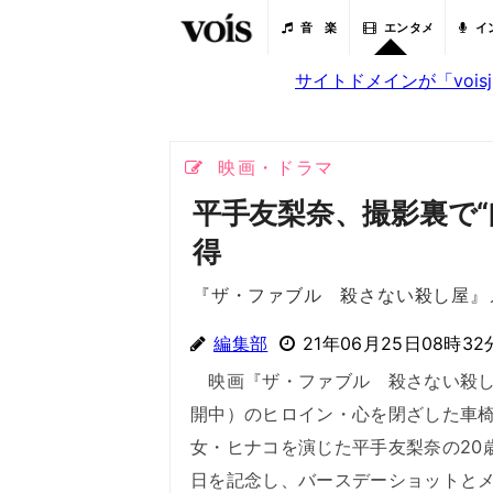
音 楽
エンタメ
イ
サイトドメインが「voi
映画・ドラマ
平手友梨奈、撮影裏で
得
『ザ・ファブル 殺さない殺し屋』
編集部
21年06月25日08時32
映画『ザ・ファブル 殺さない殺し
開中）のヒロイン・心を閉ざした車
女・ヒナコを演じた平手友梨奈の20
日を記念し、バースデーショットと