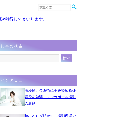
音楽
エンタメ
、順次移行してまいります。
インタビュー
動画
連載
フォト
記事の検索
インタビュー
南沙良、金密輸に手を染める妊
婦役を熱演 シンガポール撮影
の裏側
舘ひろしが明かす、撮影現場で