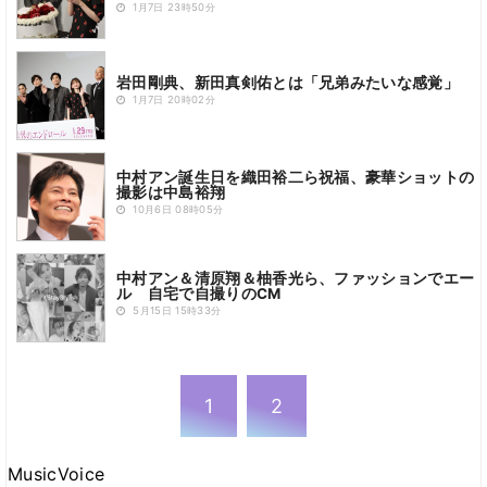
1月7日 23時50分
岩田剛典、新田真剣佑とは「兄弟みたいな感覚」
1月7日 20時02分
中村アン誕生日を織田裕二ら祝福、豪華ショットの
撮影は中島裕翔
10月6日 08時05分
中村アン＆清原翔＆柚香光ら、ファッションでエー
ル 自宅で自撮りのCM
5月15日 15時33分
1
2
MusicVoice