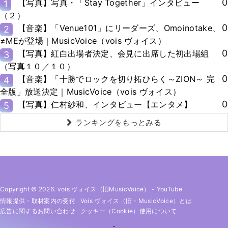
0
【写真】写真・「Stay Together」インタビュー
1
（２）
0
【音楽】「Venue101」にリーダーズ、Omoinotake、
2
≠MEが登場｜MusicVoice（vois ヴォイス）
0
【写真】紅白出場者決定、会見に出席した初出場組
3
（写真１０／１０）
0
【音楽】「十勝でロックを切り拓ひらく～ZION～ 完
4
全版」放送決定｜MusicVoice（vois ヴォイス）
0
【写真】仁村紗和、インタビュー【エンタメ】
5
ランキングをもっとみる
Copyright © 2026. vois ヴォイス（旧MusicVoice）
-
YouTube
情報提供・取材案内の受付
Vois ヴォイス（旧・MusicVoice）とは
広告に関するお問い合わせ
クッキー（cookie）使用について
-