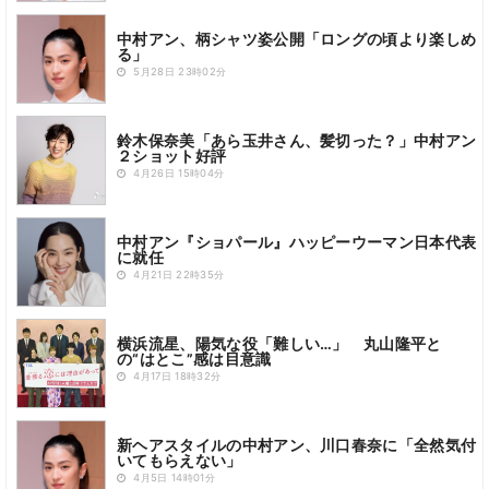
中村アン、柄シャツ姿公開「ロングの頃より楽しめ
る」
5月28日 23時02分
鈴木保奈美「あら玉井さん、髪切った？」中村アン
２ショット好評
4月26日 15時04分
中村アン『ショパール』ハッピーウーマン日本代表
に就任
4月21日 22時35分
横浜流星、陽気な役「難しい…」 丸山隆平と
の“はとこ”感は目意識
4月17日 18時32分
新ヘアスタイルの中村アン、川口春奈に「全然気付
いてもらえない」
4月5日 14時01分