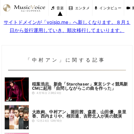
音楽
エンタメ
インタビュー
サイトドメインが「voisjp.me」へ新しくなります。８月１
日から並行運用していき、順次移行してまいります。
「中村アン」に関する記事
稲葉浩志、新曲「Starchaser」東京シティ競馬新
CMに起用「自問しながらこの曲を作った」
4月16日 23時24分
大政絢、中村アン、堀田茜、森星、山田優、泉里
香、西内まりや、桜田通、吉野北人が美の競演
12月24日 12時16分