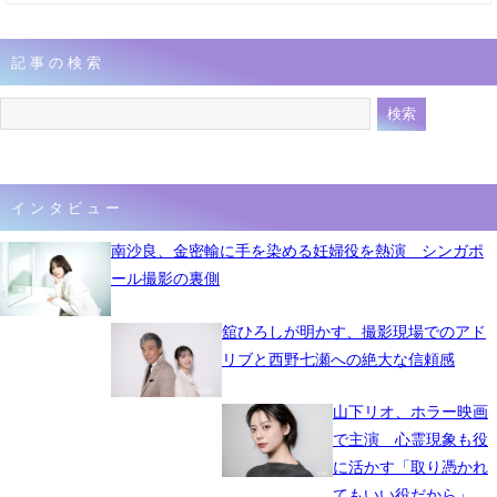
記事の検索
インタビュー
南沙良、金密輸に手を染める妊婦役を熱演 シンガポ
ール撮影の裏側
舘ひろしが明かす、撮影現場でのアド
リブと西野七瀬への絶大な信頼感
山下リオ、ホラー映画
で主演 心霊現象も役
に活かす「取り憑かれ
てもいい役だから」