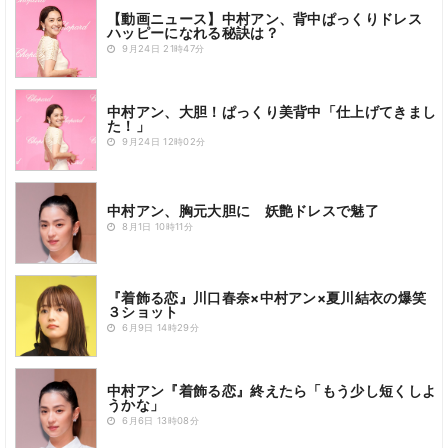
【動画ニュース】中村アン、背中ぱっくりドレス
ハッピーになれる秘訣は？
9月24日 21時47分
中村アン、大胆！ぱっくり美背中「仕上げてきまし
た！」
9月24日 12時02分
中村アン、胸元大胆に 妖艶ドレスで魅了
8月1日 10時11分
『着飾る恋』川口春奈×中村アン×夏川結衣の爆笑
３ショット
6月9日 14時29分
中村アン『着飾る恋』終えたら「もう少し短くしよ
うかな」
6月6日 13時08分