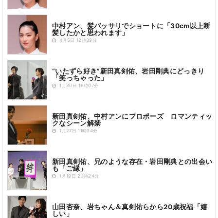
中村アン、髪バッサリでショートに「30cm以上断
髪したかと思われます」
4月5日 12時39分
“いたずら好き”新田真剣佑、岩田剛典にどっきり
「笑っちゃった」
1月30日 16時07分
新田真剣佑、中村アンにプロポーズ ロマンティッ
クなシーン解禁
1月27日 11時34分
新田真剣佑、兄のような存在・岩田剛典との出会い
も「ご縁」
1月19日 23時24分
山田杏奈、岩ちゃん＆真剣佑らから20歳祝福「嬉
しい」