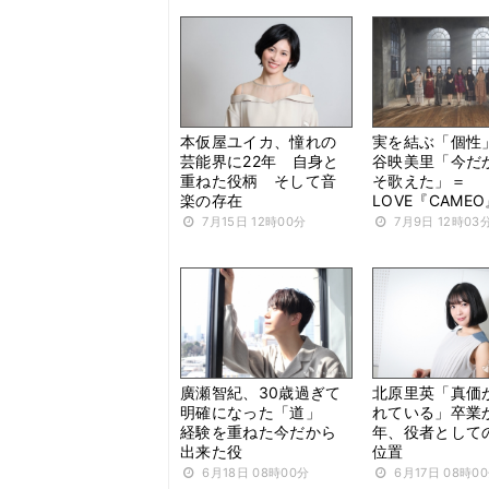
本仮屋ユイカ、憧れの
実を結ぶ「個性
芸能界に22年 自身と
谷映美里「今だ
重ねた役柄 そして音
そ歌えた」＝
楽の存在
LOVE『CAMEO
7月15日 12時00分
7月9日 12時03
廣瀬智紀、30歳過ぎて
北原里英「真価
明確になった「道」
れている」卒業
経験を重ねた今だから
年、役者として
出来た役
位置
6月18日 08時00分
6月17日 08時0