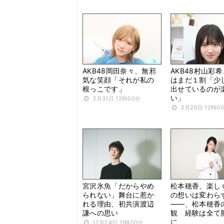
AKB48岡田奈々、無邪
AKB48村山彩
気な笑顔「それが私の
はまだ１割「少
根っこです」
出せているのが
い」
3月31日 12時00分
3月29日 12時0
宮沢氷魚「だからやめ
松本穂香、楽し
られない」舞台に惹か
の想いは変わら
れる理由、初共演渡辺
――、松本穂香
謙への思い
観 経験は全て
に
12月24日 11時00分