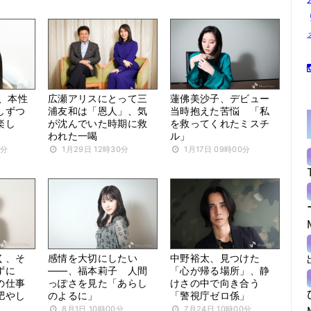
希、本性
広瀬アリスにとって三
蓮佛美沙子、デビュー
しずつ
浦友和は「恩人」、気
当時抱えた苦悩 「私
楽し
が沈んでいた時期に救
を救ってくれたミスチ
われた一喝
ル」
0分
1月29日 12時30分
1月17日 09時00分
く、そ
感情を大切にしたい
中野裕太、見つけた
ずに
――、福本莉子 人間
「心が帰る場所」、静
の仕事
っぽさを見た「あらし
けさの中で向き合う
肥やし
のよるに」
「警視庁ゼロ係」
8月1日 10時00分
7月24日 10時00分