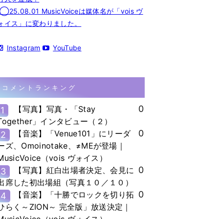
◯25.08.01 MusicVoiceは媒体名が「vois ヴ
ォイス」に変わりました。
Instagram
YouTube
コメントランキング
0
【写真】写真・「Stay
1
Together」インタビュー（２）
0
【音楽】「Venue101」にリーダ
2
ーズ、Omoinotake、≠MEが登場｜
MusicVoice（vois ヴォイス）
0
【写真】紅白出場者決定、会見に
3
出席した初出場組（写真１０／１０）
0
【音楽】「十勝でロックを切り拓
4
ひらく～ZION～ 完全版」放送決定｜