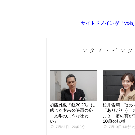
サイトドメインが「voi
エンタメ・インタ
加藤雅也『銃2020』に
松井愛莉、改め
感じた本来の映画の姿
「ありがとう」
「文学のような味わ
よさ 肩の荷が
い」
20歳の転機
7月23日 12時58分
7月19日 14時5