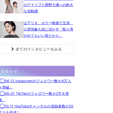
のアドリブと西野七瀬への絶大
な信頼感
山下リオ、ホラー映画で主演
心霊現象も役に活かす「取り憑
かれてもいい役だから」
全てのインタビューをみる
お知らせ
◯06.12 Instagramのフォロワー数が4万人
を突破。
◯06.01 TikTokのフォロワー数が2万を突
破。
◯10.11 YouTubeチャンネルの登録者数が20
万人を達成！