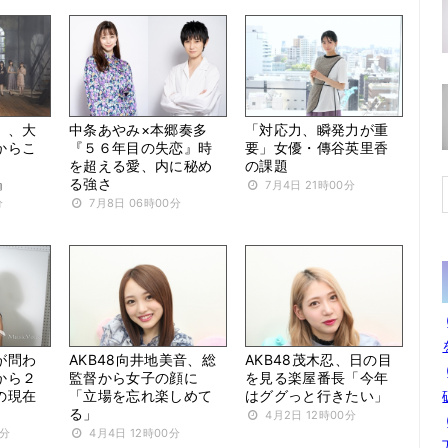
」、大
中条あやみ×本郷奏多
「対応力、瞬発力が重
からこ
『５６年目の失恋』時
要」女優・傳谷英里香
を超える愛、内に秘め
の課題
』
る強さ
7月4日 21時00分
分
7月8日 06時00分
が問わ
AKB48向井地美音、総
AKB48茂木忍、日の目
から２
監督から女子の顔に
を見る楽屋番長「今年
の現在
「立場を忘れ楽しめて
はググっと行きたい」
る」
4月2日 12時00分
0分
4月4日 12時00分