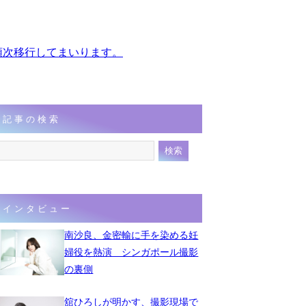
、順次移行してまいります。
記事の検索
インタビュー
南沙良、金密輸に手を染める妊
婦役を熱演 シンガポール撮影
の裏側
舘ひろしが明かす、撮影現場で