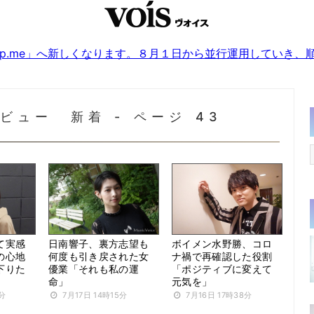
sjp.me」へ新しくなります。８月１日から並行運用していき
ビュー 新着 - ページ 43
て実感
日南響子、裏方志望も
ボイメン水野勝、コロ
の心地
何度も引き戻された女
ナ禍で再確認した役割
下りた
優業「それも私の運
「ポジティブに変えて
命」
元気を」
2分
7月17日 14時15分
7月16日 17時38分