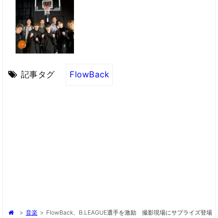
記事タグ
FlowBack
>
音楽
>
FlowBack、B.LEAGUE選手を激励 撮影現場にサプライズ登場