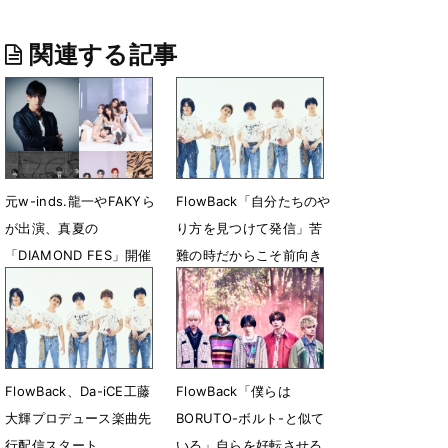
関連する記事
元w-inds.龍一やFAKYら
FlowBack「自分たちのや
が出演、真夏の
り方を見つけて発信」苦
「DIAMOND FES」開催
難の時だからこそ前向き
決定
に
7月16日 18時00分
6月10日 11時00分
FlowBack、Da-iCE工藤
FlowBack「僕らは
大輝プロデュース楽曲先
BORUTO-ボルト-と似て
行配信スタート
いる」自らを好転させる