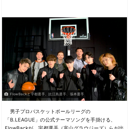
FlowBackと宇都選手、比江島選手、張本選手
男子プロバスケットボールリーグの
「B.LEAGUE」の公式テーマソングを手掛ける、
FlowBackが、宇都選手（富山グラウジーズ）らが出