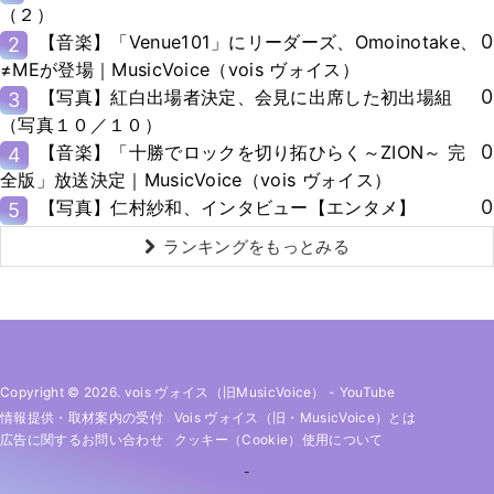
（２）
0
【音楽】「Venue101」にリーダーズ、Omoinotake、
2
≠MEが登場｜MusicVoice（vois ヴォイス）
0
【写真】紅白出場者決定、会見に出席した初出場組
3
（写真１０／１０）
0
【音楽】「十勝でロックを切り拓ひらく～ZION～ 完
4
全版」放送決定｜MusicVoice（vois ヴォイス）
0
【写真】仁村紗和、インタビュー【エンタメ】
5
ランキングをもっとみる
Copyright © 2026. vois ヴォイス（旧MusicVoice）
-
YouTube
情報提供・取材案内の受付
Vois ヴォイス（旧・MusicVoice）とは
広告に関するお問い合わせ
クッキー（cookie）使用について
-