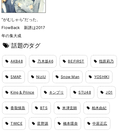
“がむしゃら”だった、
FlowBack 新譜は2017
年の集大成
話題のタグ
12月21日 11時00分
AKB48
乃木坂46
BE:FIRST
指原莉乃
SMAP
NiziU
Snow Man
YOSHIKI
King & Prince
キンプリ
STU48
JO1
香取慎吾
BTS
米津玄師
柏木由紀
TWICE
星野源
橋本環奈
中居正広