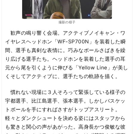
撮影の様子
歓声の鳴り響く会場。アクティブノイキャン・ワ
イヤレスヘッドホン「WF-SP700N」を装着した瞬
間、選手も真剣な表情に。巧みなボールさばきを繰
り広げる選手たち。ヘッドホンを装着した選手の耳
元から尾を引くように伸びる「Yellow Line」が美し
くそしてアクティブに、選手たちの軌跡を描く。
慣れない現場に３人そろって緊張している様子の
宇都選手、比江島選手、張本選手。しかしバスケッ
トボールを手にすればさすがトップアスリート。
軽々とダンクシュートを決める姿にはスタッフから
も驚きと関心の声があがった。高身長かつ俊敏な彼