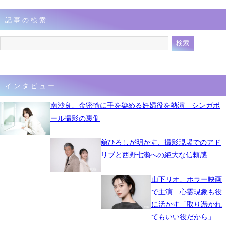
記事の検索
インタビュー
南沙良、金密輸に手を染める妊婦役を熱演 シンガポ
ール撮影の裏側
舘ひろしが明かす、撮影現場でのアド
リブと西野七瀬への絶大な信頼感
山下リオ、ホラー映画
で主演 心霊現象も役
に活かす「取り憑かれ
てもいい役だから」