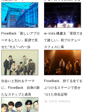
強い意志
5月20日 12時00分
3月11日 11時00分
FlowBack「新しいアプロ
w-inds.橘慶太「実現でき
ーチをしたい」新譜で見
て嬉しい」初プロデュー
せた“大人”への一歩
スフェスに幕
12月26日 11時00分
8月2日 11時00分
出会いと別れをテーマ
FlowBack、持てる全てを
に、FlowBack 自身の新
ぶつけるステージで見せ
たなステップと成長
つけた存在証明
3月27日 21時00分
3月7日 10時30分