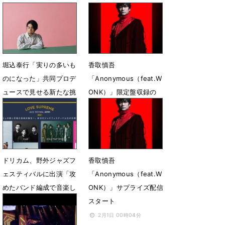
藤千亜妃、WONKら８組
ンタリー動画ティザー映
の出演が決定
像公開
6月2日 20時00分
5月14日 12時00分
堀込泰行「実りの多いも
香取慎吾
のになった」共同プロデ
「Anonymous（feat.W
ュースで見せる新たな挑
ONK）」限定盤収録の
戦
MV一部公開
4月22日 12時00分
4月21日 12時00分
ドリカム、野外ジャズフ
香取慎吾
ェスティバルに出演「攻
「Anonymous（feat.W
めたバンド編成で音楽し
ONK）」サプライズ配信
ます」
スタート
3月9日 12時47分
2月1日 00時04分