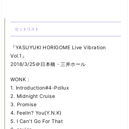
セットリスト
『YASUYUKI HORIGOME Live Vibration
Vol.1』
2018/3/25＠日本橋・三井ホール
WONK：
1. Introduction#4-Pollux
2. Midnight Cruise
3. Promise
4. Feelin? You(Y.N.K)
5. I Can't Go For That