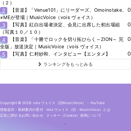
（２）
0
【音楽】「Venue101」にリーダーズ、Omoinotake、
2
≠MEが登場｜MusicVoice（vois ヴォイス）
0
【写真】紅白出場者決定、会見に出席した初出場組
3
（写真１０／１０）
0
【音楽】「十勝でロックを切り拓ひらく～ZION～ 完
4
全版」放送決定｜MusicVoice（vois ヴォイス）
0
【写真】仁村紗和、インタビュー【エンタメ】
5
ランキングをもっとみる
Copyright © 2026. vois ヴォイス（旧MusicVoice）
-
YouTube
情報提供・取材案内の受付
Vois ヴォイス（旧・MusicVoice）とは
広告に関するお問い合わせ
クッキー（cookie）使用について
-