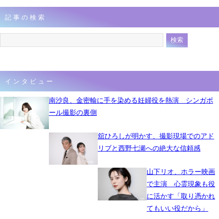
記事の検索
インタビュー
南沙良、金密輸に手を染める妊婦役を熱演 シンガポ
ール撮影の裏側
舘ひろしが明かす、撮影現場でのアド
リブと西野七瀬への絶大な信頼感
山下リオ、ホラー映画
で主演 心霊現象も役
に活かす「取り憑かれ
てもいい役だから」