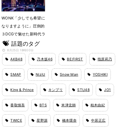
WONK「少しでも希望に
なりますように」圧倒的
３DCGで魅せた新時代ラ
イブ
話題のタグ
8月25日 18時00分
AKB48
乃木坂46
BE:FIRST
指原莉乃
SMAP
NiziU
Snow Man
YOSHIKI
King & Prince
キンプリ
STU48
JO1
香取慎吾
BTS
米津玄師
柏木由紀
TWICE
星野源
橋本環奈
中居正広