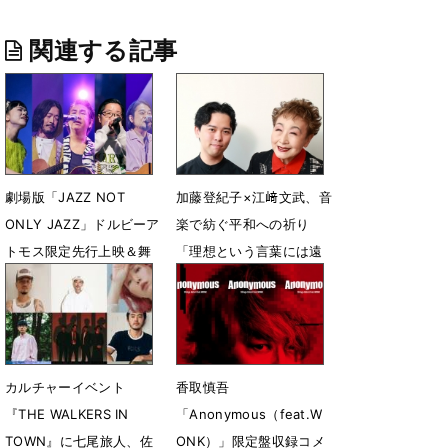
関連する記事
劇場版「JAZZ NOT
加藤登紀子×江﨑文武、音
ONLY JAZZ」ドルビーア
楽で紡ぐ平和への祈り
トモス限定先行上映＆舞
「理想という言葉には遠
台挨拶決定
く、現実はむしろ最悪
ね」
8月29日 18時00分
6月13日 12時00分
カルチャーイベント
香取慎吾
『THE WALKERS IN
「Anonymous（feat.W
TOWN』に七尾旅人、佐
ONK）」限定盤収録コメ