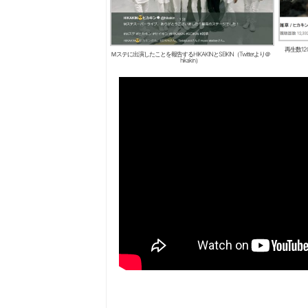
再生数1
Ｍステに出演したことを報告するHIKAKINとSEIKIN（Twitterより＠
hikakin）