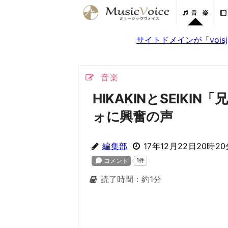
音 楽
サイトドメインが「voi
音楽
HIKAKINとSEIK
ォに興奮の声
編集部
17年12月22日20時20
読了時間：約1分