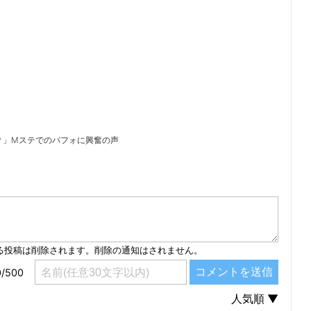
ったの？」Mステでのパフォに興奮の声
）