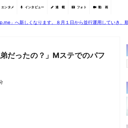
エンタメ
インタビュー
連 載
フォト
動 画
sjp.me」へ新しくなります。８月１日から並行運用していき
IN「兄弟だったの？」Mステでのパフ
分