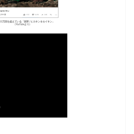
200万回を超えている「雑草 / ヒカキン＆セイキン」
（YouTubeより）