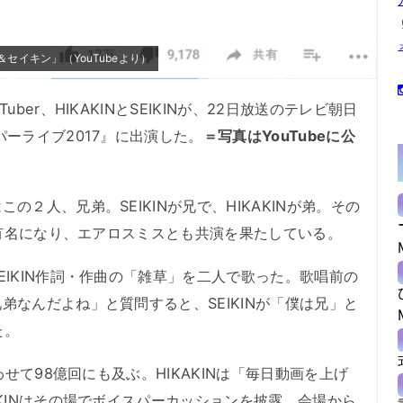
＆セイキン」（YouTubeより）
er、HIKAKINとSEIKINが、22日放送のテレビ朝日
ーライブ2017』に出演した。
＝写真はYouTubeに公
２人、兄弟。SEIKINが兄で、HIKAKINが弟。その
で有名になり、エアロスミスとも共演を果たしている。
IKIN作詞・作曲の「雑草」を二人で歌った。歌唱前の
弟なんだよね」と質問すると、SEIKINが「僕は兄」と
た。
せて98億回にも及ぶ。HIKAKINは「毎日動画を上げ
KINはその場でボイスパーカッションを披露。会場から