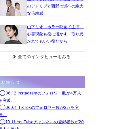
のアドリブと西野七瀬への絶大
な信頼感
山下リオ、ホラー映画で主演
心霊現象も役に活かす「取り憑
かれてもいい役だから」
全てのインタビューをみる
お知らせ
◯06.12 Instagramのフォロワー数が4万人
を突破。
◯06.01 TikTokのフォロワー数が2万を突
破。
◯10.11 YouTubeチャンネルの登録者数が20
万人を達成！