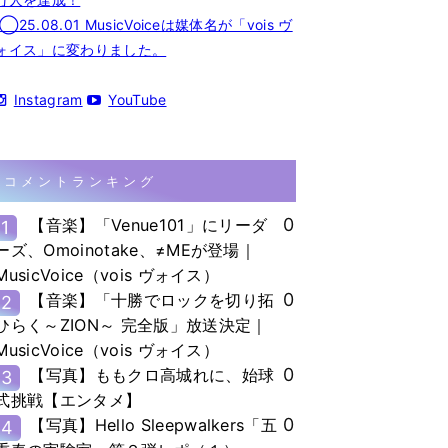
◯25.08.01 MusicVoiceは媒体名が「vois ヴ
ォイス」に変わりました。
Instagram
YouTube
コメントランキング
0
【音楽】「Venue101」にリーダ
1
ーズ、Omoinotake、≠MEが登場｜
MusicVoice（vois ヴォイス）
0
【音楽】「十勝でロックを切り拓
2
ひらく～ZION～ 完全版」放送決定｜
MusicVoice（vois ヴォイス）
0
【写真】ももクロ高城れに、始球
3
式挑戦【エンタメ】
0
【写真】Hello Sleepwalkers「五
4