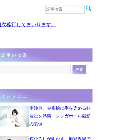
音楽
エンタメ
、順次移行してまいります。
インタビュー
動画
連載
フォト
記事の検索
インタビュー
南沙良、金密輸に手を染める妊
婦役を熱演 シンガポール撮影
の裏側
舘ひろしが明かす、撮影現場で